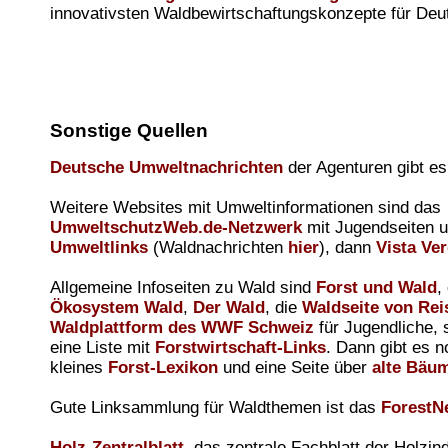
innovativsten Waldbewirtschaftungskonzepte für Deu
Sonstige Quellen
Deutsche Umweltnachrichten
der Agenturen gibt es
Weitere Websites mit Umweltinformationen sind das
UmweltschutzWeb.de-Netzwerk
mit Jugendseiten 
Umweltlinks
(Waldnachrichten
hier
), dann
Vista Ve
Allgemeine Infoseiten zu Wald sind
Forst und Wald
,
Ökosystem Wald
,
Der Wald
, die
Waldseite von Rei
Waldplattform des WWF Schweiz
für Jugendliche, 
eine Liste mit
Forstwirtschaft-Links
. Dann gibt es n
kleines
Forst-Lexikon
und eine Seite über
alte Bäu
Gute Linksammlung für Waldthemen ist das
ForestN
Holz-Zentralblatt
, das zentrale Fachblatt der Holzind