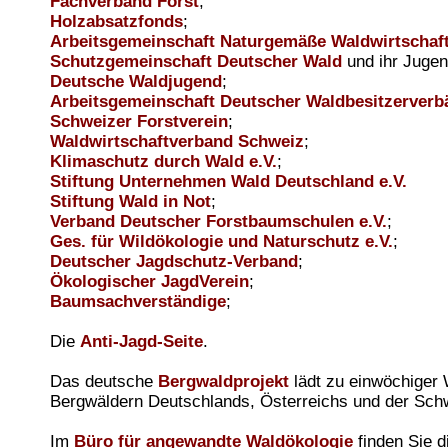
Fachverband Forst
;
Holzabsatzfonds
;
Arbeitsgemeinschaft Naturgemäße Waldwirtschaf
Schutzgemeinschaft Deutscher Wald
und ihr Jugen
Deutsche Waldjugend
;
Arbeitsgemeinschaft Deutscher Waldbesitzerverb
Schweizer Forstverein
;
Waldwirtschaftverband Schweiz
;
Klimaschutz durch Wald e.V.
;
Stiftung Unternehmen Wald Deutschland e.V.
Stiftung Wald in Not
;
Verband Deutscher Forstbaumschulen e.V.
;
Ges. für Wildökologie und Naturschutz e.V.
;
Deutscher Jagdschutz-Verband
;
Ökologischer JagdVerein
;
Baumsachverständige
;
Die
Anti-Jagd-Seite
.
Das deutsche
Bergwaldprojekt
lädt zu einwöchiger 
Bergwäldern Deutschlands, Österreichs und der Schw
Im
Büro für angewandte Waldökologie
finden Sie d