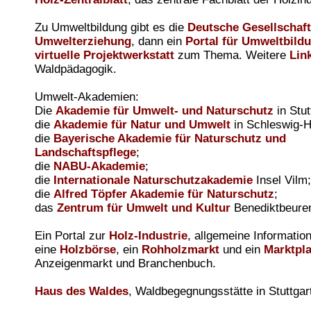
Zu Umweltbildung gibt es die
Deutsche Gesellschaft
Umwelterziehung
, dann ein
Portal für Umweltbild
virtuelle Projektwerkstatt
zum Thema. Weitere
Lin
Waldpädagogik.
Umwelt-Akademien:
Die
Akademie für Umwelt- und Naturschutz
in Stut
die
Akademie für Natur und Umwelt
in Schleswig-H
die
Bayerische Akademie für Naturschutz und
Landschaftspflege
;
die
NABU-Akademie
;
die
Internationale Naturschutzakademie
Insel Vilm;
die
Alfred Töpfer Akademie für Naturschutz
;
das
Zentrum für Umwelt und Kultur
Benediktbeure
Ein Portal zur
Holz-Industrie
, allgemeine Informati
eine
Holzbörse
, ein
Rohholzmarkt
und ein
Marktpla
Anzeigenmarkt und Branchenbuch.
Haus des Waldes
, Waldbegegnungsstätte in Stuttgar