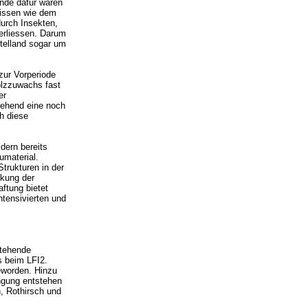
nde dafür waren
nissen wie dem
urch Insekten,
terliessen. Darum
telland sogar um
zur Vorperiode
lzzuwachs fast
er
gehend eine noch
h diese
dern bereits
umaterial.
trukturen in der
nkung der
ftung bietet
ntensivierten und
stehende
s beim LFI2.
eworden. Hinzu
ngung entstehen
, Rothirsch und