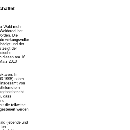
chaftet
zer Wald mehr
 Waldareal hat
worden. Die
ute wirkungsvoller
hädigt und der
 zeigt der
ssische
 diesen am 16.
 März 2010
ektaren. Im
993-1995) nahm
, insgesamt von
tkilometern
rgebnisbericht
s, dass
und
t die teilweise
gesteuert werden
ald (lebende und
zten