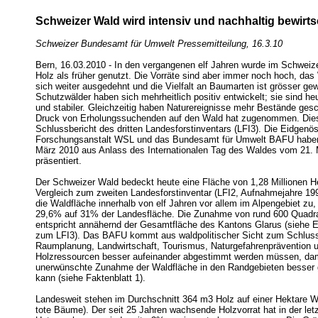
Schweizer Wald wird intensiv und nachhaltig bewirts
Schweizer Bundesamt für Umwelt Pressemitteilung, 16.3.10
Bern, 16.03.2010 - In den vergangenen elf Jahren wurde im Schwei
Holz als früher genutzt. Die Vorräte sind aber immer noch hoch, das
sich weiter ausgedehnt und die Vielfalt an Baumarten ist grösser ge
Schutzwälder haben sich mehrheitlich positiv entwickelt; sie sind he
und stabiler. Gleichzeitig haben Naturereignisse mehr Bestände gesc
Druck von Erholungssuchenden auf den Wald hat zugenommen. Dies
Schlussbericht des dritten Landesforstinventars (LFI3). Die Eidgenö
Forschungsanstalt WSL und das Bundesamt für Umwelt BAFU haben
März 2010 aus Anlass des Internationalen Tag des Waldes vom 21.
präsentiert.
Der Schweizer Wald bedeckt heute eine Fläche von 1,28 Millionen H
Vergleich zum zweiten Landesforstinventar (LFI2, Aufnahmejahre 1
die Waldfläche innerhalb von elf Jahren vor allem im Alpengebiet zu
29,6% auf 31% der Landesfläche. Die Zunahme von rund 600 Quadra
entspricht annähernd der Gesamtfläche des Kantons Glarus (siehe E
zum LFI3). Das BAFU kommt aus waldpolitischer Sicht zum Schlus
Raumplanung, Landwirtschaft, Tourismus, Naturgefahrenprävention 
Holzressourcen besser aufeinander abgestimmt werden müssen, dami
unerwünschte Zunahme der Waldfläche in den Randgebieten besser 
kann (siehe Faktenblatt 1).
Landesweit stehen im Durchschnitt 364 m3 Holz auf einer Hektare W
tote Bäume). Der seit 25 Jahren wachsende Holzvorrat hat in der let