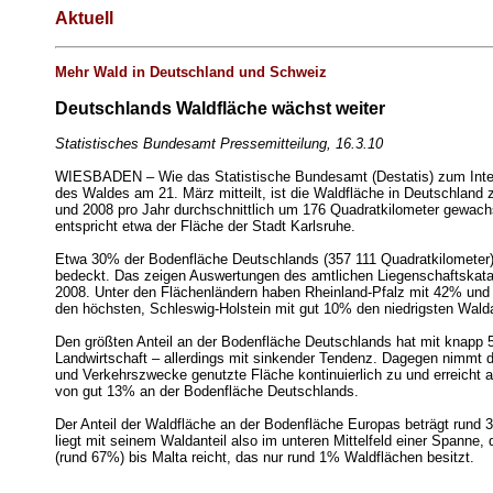
Aktuell
Mehr Wald in Deutschland und Schweiz
Deutschlands Waldfläche wächst weiter
Statistisches Bundesamt Pressemitteilung, 16.3.10
WIESBADEN – Wie das Statistische Bundesamt (Destatis) zum Inte
des Waldes am 21. März mitteilt, ist die Waldfläche in Deutschland
und 2008 pro Jahr durchschnittlich um 176 Quadratkilometer gewach
entspricht etwa der Fläche der Stadt Karlsruhe.
Etwa 30% der Bodenfläche Deutschlands (357 111 Quadratkilometer)
bedeckt. Das zeigen Auswertungen des amtlichen Liegenschaftskat
2008. Unter den Flächenländern haben Rheinland-Pfalz mit 42% un
den höchsten, Schleswig-Holstein mit gut 10% den niedrigsten Walda
Den größten Anteil an der Bodenfläche Deutschlands hat mit knapp 
Landwirtschaft – allerdings mit sinkender Tendenz. Dagegen nimmt di
und Verkehrszwecke genutzte Fläche kontinuierlich zu und erreicht ak
von gut 13% an der Bodenfläche Deutschlands.
Der Anteil der Waldfläche an der Bodenfläche Europas beträgt rund
liegt mit seinem Waldanteil also im unteren Mittelfeld einer Spanne, 
(rund 67%) bis Malta reicht, das nur rund 1% Waldflächen besitzt.