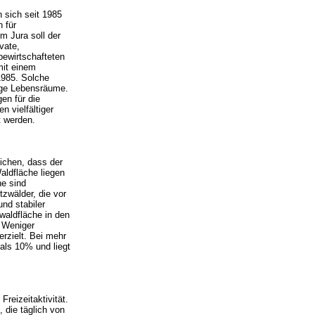
 sich seit 1985
n für
im Jura soll der
vate,
bewirtschafteten
mit einem
1985. Solche
tige Lebensräume.
en für die
n vielfältiger
t werden.
ichen, dass der
ldfläche liegen
e sind
zwälder, die vor
nd stabiler
zwaldfläche in den
. Weniger
erzielt. Bei mehr
 als 10% und liegt
reizeitaktivität.
 die täglich von