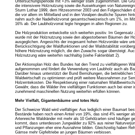
Untersuchungsperiode mit +3% weniger stark zugenommen. Die Grü
die intensivere Holznutzung sowie die Auswirkungen von Naturereig
Sturm Lothar 1999, dem Hitzesommer 2003 und den Folgeschäden d
die vor allem im Mittelland und in den Voralpen deutliche Spuren hin
nahm auch der Nadelholzvorrat gesamtschweizerisch um 1%, im Mit
16% ab. Der Laubholzvorrat legte hingegen in allen Regionen zu.
Die Holzproduktion entwickelte sich weiterhin positiv. Im Gegensatz 
wurde mit der Holznutzung sowie den abgestorbenen Bäumen der Ho
ausgeglichen. Angesichts der insgesamt hohen Holzvorräte wäre unt
Berücksichtigung der Waldfunktionen und der Waldstabilität vorüber
höhere Holznutzung möglich, die den Zuwachs sogar übersteigt. Auc
Holznutzung wäre weiterhin nachhaltig (siehe Faktenblatt 2).
Der Aktionsplan Holz des Bundes hat den Trend zu vielfältigeren Wäl
aufgenommen und fördert die Verwendung von Laubholz auch als Ba
Darüber hinaus unterstützt der Bund Bemühungen, die betrieblichen S
Waldwirtschaft zu optimieren und prüft weitere Massnahmen zur Se
Holzerntekosten. Die Respektierung einer naturnahen Waldbewirtscha
Gewähr, dass die Wälder ihre vielfältigen Funktionen auch bei einer i
zunehmend maschinellen Nutzung weiterhin erfüllen können.
Mehr Vielfalt, Gigantenbäume und totes Holz
Der Schweizer Wald wird vielfältiger. Aus lediglich einer Baumart be
Bestände haben noch einen Anteil von 19%, das sind 4% weniger al
Artenreiche Waldränder mit mehr als 10 Gehölzarten sind häufiger g
kommt, dass unterdessen Jungwälder zu 92% aus reiner Naturverjü
und Pflanzungen eher eine Ausnahme bilden. Gleichzeitig haben Reh
Gämse mehr Gipfeltriebe an jungen Bäumen verbissen.