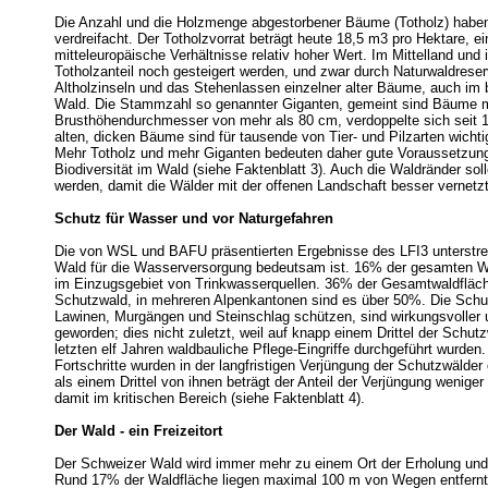
Die Anzahl und die Holzmenge abgestorbener Bäume (Totholz) haben
verdreifacht. Der Totholzvorrat beträgt heute 18,5 m3 pro Hektare, ei
mitteleuropäische Verhältnisse relativ hoher Wert. Im Mittelland und 
Totholzanteil noch gesteigert werden, und zwar durch Naturwaldreser
Altholzinseln und das Stehenlassen einzelner alter Bäume, auch im 
Wald. Die Stammzahl so genannter Giganten, gemeint sind Bäume 
Brusthöhendurchmesser von mehr als 80 cm, verdoppelte sich seit 
alten, dicken Bäume sind für tausende von Tier- und Pilzarten wich
Mehr Totholz und mehr Giganten bedeuten daher gute Voraussetzung
Biodiversität im Wald (siehe Faktenblatt 3). Auch die Waldränder solle
werden, damit die Wälder mit der offenen Landschaft besser vernetz
Schutz für Wasser und vor Naturgefahren
Die von WSL und BAFU präsentierten Ergebnisse des LFI3 unterstre
Wald für die Wasserversorgung bedeutsam ist. 16% der gesamten Wa
im Einzugsgebiet von Trinkwasserquellen. 36% der Gesamtwaldfläch
Schutzwald, in mehreren Alpenkantonen sind es über 50%. Die Schut
Lawinen, Murgängen und Steinschlag schützen, sind wirkungsvoller u
geworden; dies nicht zuletzt, weil auf knapp einem Drittel der Schut
letzten elf Jahren waldbauliche Pflege-Eingriffe durchgeführt wurden
Fortschritte wurden in der langfristigen Verjüngung der Schutzwälder 
als einem Drittel von ihnen beträgt der Anteil der Verjüngung weniger
damit im kritischen Bereich (siehe Faktenblatt 4).
Der Wald - ein Freizeitort
Der Schweizer Wald wird immer mehr zu einem Ort der Erholung und F
Rund 17% der Waldfläche liegen maximal 100 m von Wegen entfernt,