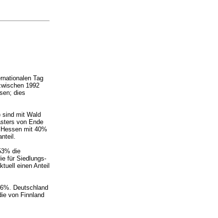
rnationalen Tag
 zwischen 1992
sen; dies
 sind mit Wald
asters von Ende
d Hessen mit 40%
nteil.
53% die
e für Siedlungs-
tuell einen Anteil
 36%. Deutschland
die von Finnland