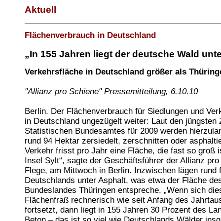
Aktuell
Flächenverbrauch in Deutschland
„In 155 Jahren liegt der deutsche Wald unt
Verkehrsfläche in Deutschland größer als Thüring
"Allianz pro Schiene" Pressemitteilung, 6.10.10
Berlin. Der Flächenverbrauch für Siedlungen und Ve
in Deutschland ungezügelt weiter: Laut den jüngsten
Statistischen Bundesamtes für 2009 werden hierzulan
rund 94 Hektar zersiedelt, zerschnitten oder asphaltier
Verkehr frisst pro Jahr eine Fläche, die fast so groß i
Insel Sylt“, sagte der Geschäftsführer der Allianz pro
Flege, am Mittwoch in Berlin. Inzwischen lägen rund 
Deutschlands unter Asphalt, was etwa der Fläche de
Bundeslandes Thüringen entspreche. „Wenn sich die
Flächenfraß rechnerisch wie seit Anfang des Jahrta
fortsetzt, dann liegt in 155 Jahren 30 Prozent des La
Beton – das ist so viel wie Deutschlands Wälder ins