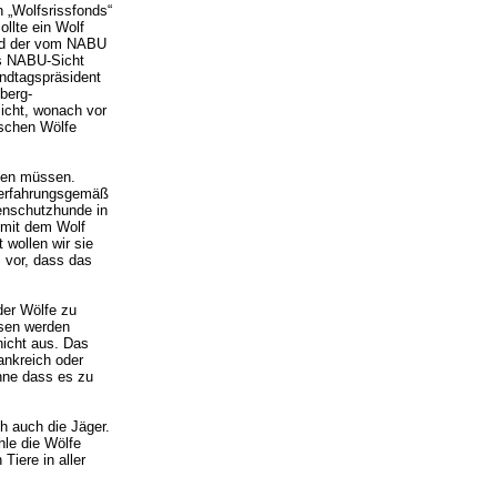
 „Wolfsrissfonds“
llte ein Wolf
wird der vom NABU
us NABU-Sicht
ndtagspräsident
berg-
icht, wonach vor
tschen Wölfe
tzen müssen.
 erfahrungsgemäß
enschutzhunde in
 mit dem Wolf
 wollen wir sie
 vor, dass das
der Wölfe zu
ssen werden
nicht aus. Das
rankreich oder
hne dass es zu
h auch die Jäger.
hle die Wölfe
Tiere in aller