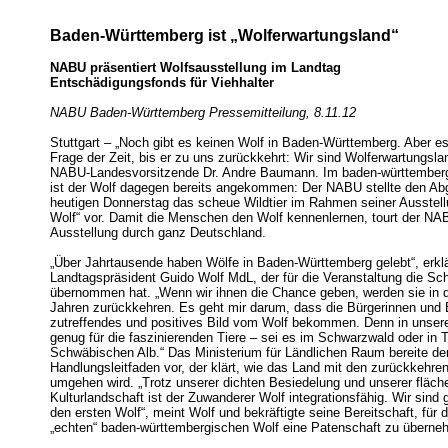
Baden-Württemberg ist „Wolferwartungsland“
NABU präsentiert Wolfsausstellung im Landtag
Entschädigungsfonds für Viehhalter
NABU Baden-Württemberg Pressemitteilung, 8.11.12
Stuttgart – „Noch gibt es keinen Wolf in Baden-Württemberg. Aber es 
Frage der Zeit, bis er zu uns zurückkehrt: Wir sind Wolferwartungsla
NABU-Landesvorsitzende Dr. Andre Baumann. Im baden-württember
ist der Wolf dagegen bereits angekommen: Der NABU stellte den A
heutigen Donnerstag das scheue Wildtier im Rahmen seiner Ausstell
Wolf“ vor. Damit die Menschen den Wolf kennenlernen, tourt der NA
Ausstellung durch ganz Deutschland.
„Über Jahrtausende haben Wölfe in Baden-Württemberg gelebt“, erklä
Landtagspräsident Guido Wolf MdL, der für die Veranstaltung die Sc
übernommen hat. „Wenn wir ihnen die Chance geben, werden sie in 
Jahren zurückkehren. Es geht mir darum, dass die Bürgerinnen und 
zutreffendes und positives Bild vom Wolf bekommen. Denn in unser
genug für die faszinierenden Tiere – sei es im Schwarzwald oder in T
Schwäbischen Alb.“ Das Ministerium für Ländlichen Raum bereite der
Handlungsleitfaden vor, der klärt, wie das Land mit den zurückkehr
umgehen wird. „Trotz unserer dichten Besiedelung und unserer fläc
Kulturlandschaft ist der Zuwanderer Wolf integrationsfähig. Wir sind g
den ersten Wolf“, meint Wolf und bekräftigte seine Bereitschaft, für 
„echten“ baden-württembergischen Wolf eine Patenschaft zu überne