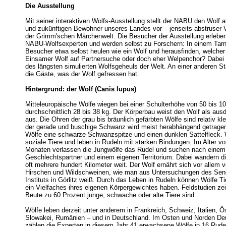
Die Ausstellung
Mit seiner interaktiven Wolfs-Ausstellung stellt der NABU den Wolf 
und zukünftigen Bewohner unseres Landes vor – jenseits abstruser 
der Grimm'schen Märchenwelt. Die Besucher der Ausstellung erleben
NABU-Wolfsexperten und werden selbst zu Forschern: In einem Tarn
Besucher etwa selbst heulen wie ein Wolf und herausfinden, welcher 
Einsamer Wolf auf Partnersuche oder doch eher Welpenchor? Dabei 
des längsten simulierten Wolfsgeheuls der Welt. An einer anderen St
die Gäste, was der Wolf gefressen hat.
Hintergrund: der Wolf (Canis lupus)
Mitteleuropäische Wölfe wiegen bei einer Schulterhöhe von 50 bis 1
durchschnittlich 28 bis 38 kg. Der Körperbau weist den Wolf als aus
aus. Die Ohren der grau bis bräunlich gefärbten Wölfe sind relativ kle
der gerade und buschige Schwanz wird meist herabhängend getragen
Wölfe eine schwarze Schwanzspitze und einen dunklen Sattelfleck. 
soziale Tiere und leben in Rudeln mit starken Bindungen. Im Alter vo
Monaten verlassen die Jungwölfe das Rudel und suchen nach einem
Geschlechtspartner und einem eigenen Territorium. Dabei wandern d
oft mehrere hundert Kilometer weit. Der Wolf ernährt sich vor allem 
Hirschen und Wildschweinen, wie man aus Untersuchungen des Se
Instituts in Görlitz weiß. Durch das Leben in Rudeln können Wölfe Ti
ein Vielfaches ihres eigenen Körpergewichtes haben. Feldstudien zei
Beute zu 60 Prozent junge, schwache oder alte Tiere sind.
Wölfe leben derzeit unter anderem in Frankreich, Schweiz, Italien, Ös
Slowakei, Rumänien – und in Deutschland. Im Osten und Norden De
zählen die Experten in diesem Jahr 41 erwachsene Wölfe in 16 Rudeln