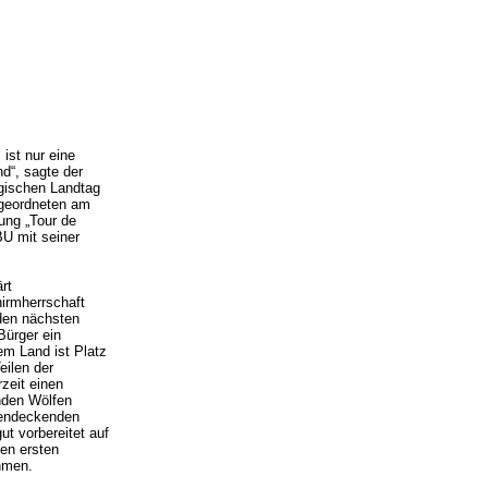
ist nur eine
nd“, sagte der
gischen Landtag
bgeordneten am
ung „Tour de
BU mit seiner
rt
hirmherrschaft
den nächsten
Bürger ein
em Land ist Platz
eilen der
zeit einen
enden Wölfen
hendeckenden
ut vorbereitet auf
den ersten
hmen.