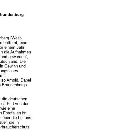
Brandenburg-
nberg (West-
e entfernt, eine
vor einem Jahr
rch die Aufnahmen
-Land geworden“,
utschland. Die
ein Gewinn und
bungsloses
mit
 so Arnold. Dabei
en Brandenburgs
t die deutschen
es Bild von der
wie eine
 Fotofallen ist
n über die bei uns
er, die in
rbraucherschutz