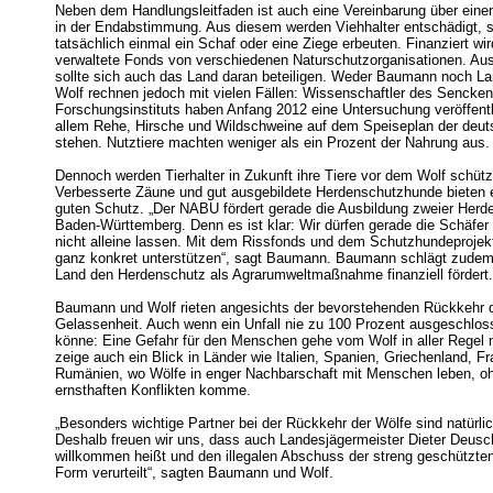
Neben dem Handlungsleitfaden ist auch eine Vereinbarung über einen
in der Endabstimmung. Aus diesem werden Viehhalter entschädigt, so
tatsächlich einmal ein Schaf oder eine Ziege erbeuten. Finanziert 
verwaltete Fonds von verschiedenen Naturschutzorganisationen. A
sollte sich auch das Land daran beteiligen. Weder Baumann noch La
Wolf rechnen jedoch mit vielen Fällen: Wissenschaftler des Sencken
Forschungsinstituts haben Anfang 2012 eine Untersuchung veröffentl
allem Rehe, Hirsche und Wildschweine auf dem Speiseplan der deu
stehen. Nutztiere machten weniger als ein Prozent der Nahrung aus.
Dennoch werden Tierhalter in Zukunft ihre Tiere vor dem Wolf schü
Verbesserte Zäune und gut ausgebildete Herdenschutzhunde bieten
guten Schutz. „Der NABU fördert gerade die Ausbildung zweier Herd
Baden-Württemberg. Denn es ist klar: Wir dürfen gerade die Schäfer
nicht alleine lassen. Mit dem Rissfonds und dem Schutzhundeprojekt
ganz konkret unterstützen“, sagt Baumann. Baumann schlägt zudem
Land den Herdenschutz als Agrarumweltmaßnahme finanziell fördert.
Baumann und Wolf rieten angesichts der bevorstehenden Rückkehr 
Gelassenheit. Auch wenn ein Unfall nie zu 100 Prozent ausgeschlo
könne: Eine Gefahr für den Menschen gehe vom Wolf in aller Regel 
zeige auch ein Blick in Länder wie Italien, Spanien, Griechenland, F
Rumänien, wo Wölfe in enger Nachbarschaft mit Menschen leben, o
ernsthaften Konflikten komme.
„Besonders wichtige Partner bei der Rückkehr der Wölfe sind natürlic
Deshalb freuen wir uns, dass auch Landesjägermeister Dieter Deusc
willkommen heißt und den illegalen Abschuss der streng geschützten 
Form verurteilt“, sagten Baumann und Wolf.