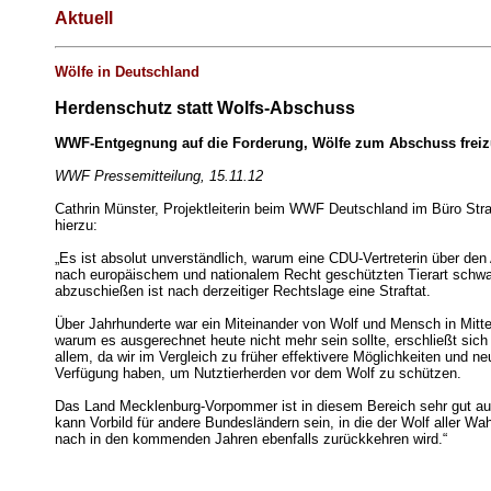
Aktuell
Wölfe in Deutschland
Herdenschutz statt Wolfs-Abschuss
WWF-Entgegnung auf die Forderung, Wölfe zum Abschuss frei
WWF Pressemitteilung, 15.11.12
Cathrin Münster, Projektleiterin beim WWF Deutschland im Büro Stra
hierzu:
„Es ist absolut unverständlich, warum eine CDU-Vertreterin über den
nach europäischem und nationalem Recht geschützten Tierart schwa
abzuschießen ist nach derzeitiger Rechtslage eine Straftat.
Über Jahrhunderte war ein Miteinander von Wolf und Mensch in Mitte
warum es ausgerechnet heute nicht mehr sein sollte, erschließt sich 
allem, da wir im Vergleich zu früher effektivere Möglichkeiten und n
Verfügung haben, um Nutztierherden vor dem Wolf zu schützen.
Das Land Mecklenburg-Vorpommer ist in diesem Bereich sehr gut auf
kann Vorbild für andere Bundesländern sein, in die der Wolf aller Wah
nach in den kommenden Jahren ebenfalls zurückkehren wird.“