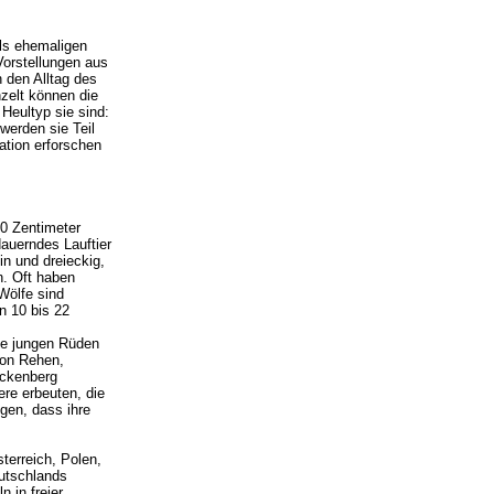
als ehemaligen
Vorstellungen aus
 den Alltag des
zelt können die
Heultyp sie sind:
werden sie Teil
ation erforschen
00 Zentimeter
dauerndes Lauftier
in und dreieckig,
. Oft haben
Wölfe sind
n 10 bis 22
ie jungen Rüden
von Rehen,
nckenberg
ere erbeuten, die
gen, dass ihre
terreich, Polen,
utschlands
 in freier