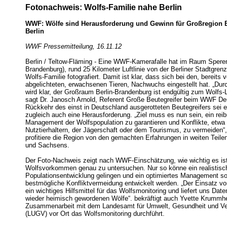
Fotonachweis: Wolfs-Familie nahe Berlin
WWF: Wölfe sind Herausforderung und Gewinn für Großregion 
Berlin
WWF Pressemitteilung, 16.11.12
Berlin / Teltow-Fläming - Eine WWF-Kamerafalle hat im Raum Spere
Brandenburg), rund 25 Kilometer Luftlinie von der Berliner Stadtgrenz
Wolfs-Familie fotografiert. Damit ist klar, dass sich bei den, bereits 
abgelichteten, erwachsenen Tieren, Nachwuchs eingestellt hat. „Du
wird klar, der Großraum Berlin-Brandenburg ist endgültig zum Wolfs
sagt Dr. Janosch Arnold, Referent Große Beutegreifer beim WWF De
Rückkehr des einst in Deutschland ausgerotteten Beutegreifers sei 
zugleich auch eine Herausforderung. „Ziel muss es nun sein, ein rei
Management der Wolfspopulation zu garantieren und Konflikte, etwa 
Nutztierhaltern, der Jägerschaft oder dem Tourismus, zu vermeiden“,
profitiere die Region von den gemachten Erfahrungen in weiten Teil
und Sachsens.
Der Foto-Nachweis zeigt nach WWF-Einschätzung, wie wichtig es is
Wolfsvorkommen genau zu untersuchen. Nur so könne ein realistisch
Populationsentwicklung gelingen und ein optimiertes Management so
bestmögliche Konfliktvermeidung entwickelt werden. „Der Einsatz von
ein wichtiges Hilfsmittel für das Wolfsmonitoring und liefert uns Date
wieder heimisch gewordenen Wölfe“. bekräftigt auch Yvette Krummheu
Zusammenarbeit mit dem Landesamt für Umwelt, Gesundheit und Ve
(LUGV) vor Ort das Wolfsmonitoring durchführt.