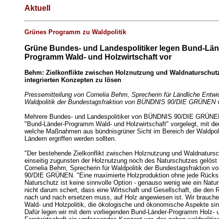
Aktuell
Grünes Programm zu Waldpolitik
Grüne Bundes- und Landespolitiker legen Bund-Län
Programm Wald- und Holzwirtschaft vor
Behm: Zielkonflikte zwischen Holznutzung und Waldnaturschutz
integrierten Konzepten zu lösen
Pressemitteilung von Cornelia Behm, Sprecherin für Ländliche Entwi
Waldpolitik der Bundestagsfraktion von BÜNDNIS 90/DIE GRÜNEN v
Mehrere Bundes- und Landespolitiker von BÜNDNIS 90/DIE GRÜNE
"Bund-Länder-Programm Wald- und Holzwirtschaft" vorgelegt, mit de
welche Maßnahmen aus bündnisgrüner Sicht im Bereich der Waldpoli
Ländern ergriffen werden sollten.
"Der bestehende Zielkonflikt zwischen Holznutzung und Waldnatursc
einseitig zugunsten der Holznutzung noch des Naturschutzes gelöst 
Cornelia Behm, Sprecherin für Waldpolitik der Bundestagsfraktion
90/DIE GRÜNEN. "Eine maximierte Holzproduktion ohne jede Rücksi
Naturschutz ist keine sinnvolle Option - genauso wenig wie ein Natur
nicht darum schert, dass eine Wirtschaft und Gesellschaft, die den R
nach und nach ersetzen muss, auf Holz angewiesen ist. Wir brauche
Wald- und Holzpolitik, die ökologische und ökonomische Aspekte sinnv
Dafür legen wir mit dem vorliegenden Bund-Länder-Programm Holz- 