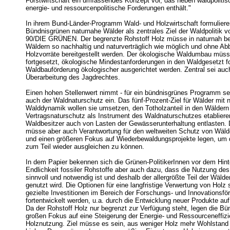
Forstwirtschaft ein umfassendes Konzept vor, das neben waldpoliti
energie- und ressourcenpolitische Forderungen enthält."
In ihrem Bund-Länder-Programm Wald- und Holzwirtschaft formuliere
Bündnisgrünen naturnahe Wälder als zentrales Ziel der Waldpolitik
90/DIE GRÜNEN. Der begrenzte Rohstoff Holz müsse in naturnah be
Wäldern so nachhaltig und naturverträglich wie möglich und ohne Ab
Holzvorräte bereitgestellt werden. Der ökologische Waldumbau mü
fortgesetzt, ökologische Mindestanforderungen in den Waldgesetzt fo
Waldbauförderung ökologischer ausgerichtet werden. Zentral sei auc
Überarbeitung des Jagdrechtes.
Einen hohen Stellenwert nimmt - für ein bündnisgrünes Programm sel
auch der Waldnaturschutz ein. Das fünf-Prozent-Ziel für Wälder mit n
Walddynamik wollen sie umsetzen, den Totholzanteil in den Wäldern
Vertragsnaturschutz als Instrument des Waldnaturschutzes etablier
Waldbesitzer auch von Lasten der Gewässerunterhaltung entlasten.
müsse aber auch Verantwortung für den weltweiten Schutz von Wäl
und einen größeren Fokus auf Wiederbewaldungsprojekte legen, um 
zum Teil wieder ausgleichen zu können.
In dem Papier bekennen sich die Grünen-PolitikerInnen vor dem Hint
Endlichkeit fossiler Rohstoffe aber auch dazu, dass die Nutzung de
sinnvoll und notwendig ist und deshalb der allergrößte Teil der Wälde
genutzt wird. Die Optionen für eine langfristige Verwertung von Holz 
gezielte Investitionen im Bereich der Forschungs- und Innovationsfö
fortentwickelt werden, u.a. durch die Entwicklung neuer Produkte au
Da der Rohstoff Holz nur begrenzt zur Verfügung steht, legen die B
großen Fokus auf eine Steigerung der Energie- und Ressourceneffizi
Holznutzung. Ziel müsse es sein, aus weniger Holz mehr Wohlstand