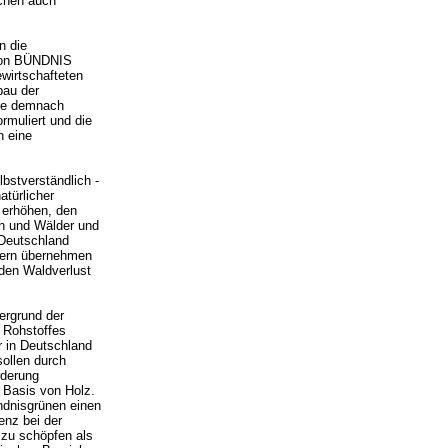
schen auch
n die
 von BÜNDNIS
wirtschafteten
bau der
sse demnach
rmuliert und die
h eine
bstverständlich -
atürlicher
 erhöhen, den
en und Wälder und
 Deutschland
dern übernehmen
den Waldverlust
ergrund der
s Rohstoffes
r in Deutschland
sollen durch
rderung
f Basis von Holz.
ündnisgrünen einen
enz bei der
 zu schöpfen als