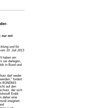
der-
 nur mit
cklung und für
om 10. Juli 2013
N haben ein
m sie darlegen,
tik in Bund und
hutz darf weder
werden," fordert
 von BÜNDNIS
cht auf den
schutz, der sich
ohstoff Erdöl
n daher eine
oll integriert.
und