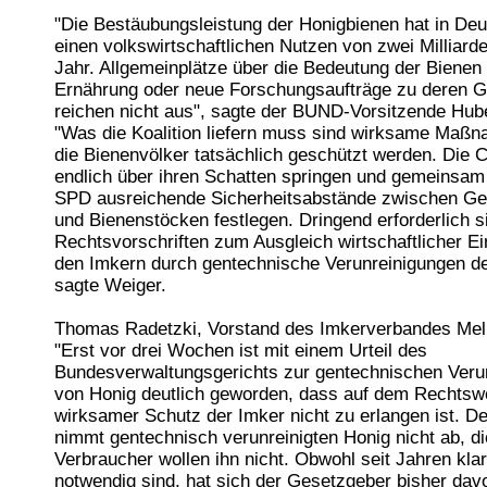
"Die Bestäubungsleistung der Honigbienen hat in De
einen volkswirtschaftlichen Nutzen von zwei Milliard
Jahr. Allgemeinplätze über die Bedeutung der Bienen 
Ernährung oder neue Forschungsaufträge zu deren 
reichen nicht aus", sagte der BUND-Vorsitzende Hub
"Was die Koalition liefern muss sind wirksame Maßn
die Bienenvölker tatsächlich geschützt werden. Die
endlich über ihren Schatten springen und gemeinsa
SPD ausreichende Sicherheitsabstände zwischen Ge
und Bienenstöcken festlegen. Dringend erforderlich 
Rechtsvorschriften zum Ausgleich wirtschaftlicher E
den Imkern durch gentechnische Verunreinigungen d
sagte Weiger.
Thomas Radetzki, Vorstand des Imkerverbandes Melli
"Erst vor drei Wochen ist mit einem Urteil des
Bundesverwaltungsgerichts zur gentechnischen Veru
von Honig deutlich geworden, dass auf dem Rechtsw
wirksamer Schutz der Imker nicht zu erlangen ist. D
nimmt gentechnisch verunreinigten Honig nicht ab, di
Verbraucher wollen ihn nicht. Obwohl seit Jahren klar
notwendig sind, hat sich der Gesetzgeber bisher dav