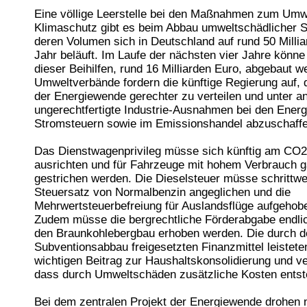
Eine völlige Leerstelle bei den Maßnahmen zum Umw
Klimaschutz gibt es beim Abbau umweltschädlicher 
deren Volumen sich in Deutschland auf rund 50 Milli
Jahr beläuft. Im Laufe der nächsten vier Jahre könne 
dieser Beihilfen, rund 16 Milliarden Euro, abgebaut w
Umweltverbände fordern die künftige Regierung auf, 
der Energiewende gerechter zu verteilen und unter 
ungerechtfertigte Industrie-Ausnahmen bei den Energ
Stromsteuern sowie im Emissionshandel abzuschaffe
Das Dienstwagenprivileg müsse sich künftig am CO
ausrichten und für Fahrzeuge mit hohem Verbrauch 
gestrichen werden. Die Dieselsteuer müsse schrittwe
Steuersatz von Normalbenzin angeglichen und die
Mehrwertsteuerbefreiung für Auslandsflüge aufgehob
Zudem müsse die bergrechtliche Förderabgabe endlic
den Braunkohlebergbau erhoben werden. Die durch d
Subventionsabbau freigesetzten Finanzmittel leistete
wichtigen Beitrag zur Haushaltskonsolidierung und ve
dass durch Umweltschäden zusätzliche Kosten entst
Bei dem zentralen Projekt der Energiewende drohen