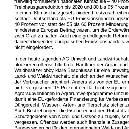
freiwillig formulierten nationalen Klimaziele – 40 Proz
Treibhausgasreduktion bis 2020 und 80 bis 95 Prozen
in einem Klimaschutzgesetz bindend festzuschreiben
schlägt Deutschland als EU-Emissionsminderungszie
40 Prozent vor statt der 55 bis 60 Prozent Minderung,
mindestens Europas Beitrag wären, um die Erderwär
zwei Grad zu halten. Auch eine grundlegende Reform
daniederliegenden europäischen Emissionshandels wi
nicht eingefordert.
In der heute tagenden AG Umwelt und Landwirtschaf
blockieren offensichtlich die Hardliner der Agrar- und
Waldbesitzerlobby klare Beschlüsse für eine umwelt
Land- und Waldwirtschaft, die sich an den Wünschen
der Verbraucher orientiert. Anders als von der EU erm
nicht vorgesehen, 15 Prozent der flächenbezogenen
Agrarsubventionen in Agrarumweltprogramme umzus
damit eine EU-geförderte Finanzierung für Verbesse
Düngerecht, Wasser-, Arten- und Tierschutz sicher zu
Auch Bestrebungen, die Fischerei und den Rohstoffa
Schutzgebieten von Nord- und Ostsee zu zügeln, sc
vergessen. Offenbar werden auch finanzielle Zusage
Bundesregierung für den internationalen Wald- und Ar