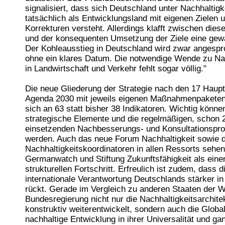
signalisiert, dass sich Deutschland unter Nachhaltigke
tatsächlich als Entwicklungsland mit eigenen Zielen 
Korrekturen versteht. Allerdings klafft zwischen die
und der konsequenten Umsetzung der Ziele eine gewa
Der Kohleausstieg in Deutschland wird zwar angespr
ohne ein klares Datum. Die notwendige Wende zu Nac
in Landwirtschaft und Verkehr fehlt sogar völlig."
Die neue Gliederung der Strategie nach den 17 Haupt
Agenda 2030 mit jeweils eigenen Maßnahmenpaketen 
sich an 63 statt bisher 38 Indikatoren. Wichtig könne
strategische Elemente und die regelmäßigen, schon 
einsetzenden Nachbesserungs- und Konsultationspr
werden. Auch das neue Forum Nachhaltigkeit sowie d
Nachhaltigkeitskoordinatoren in allen Ressorts sehen
Germanwatch und Stiftung Zukunftsfähigkeit als eine
strukturellen Fortschritt. Erfreulich ist zudem, dass d
internationale Verantwortung Deutschlands stärker i
rückt. Gerade im Vergleich zu anderen Staaten der We
Bundesregierung nicht nur die Nachhaltigkeitsarchite
konstruktiv weiterentwickelt, sondern auch die Global
nachhaltige Entwicklung in ihrer Universalität und ga