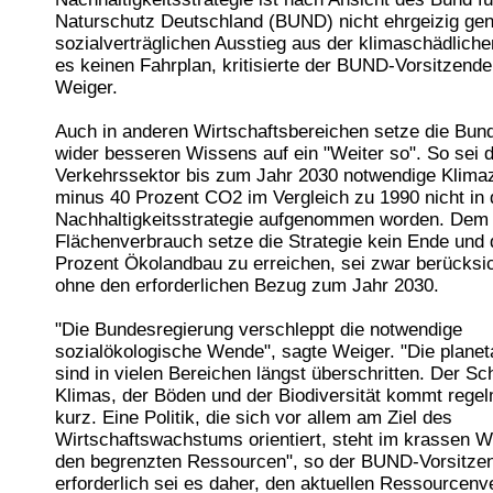
Naturschutz Deutschland (BUND) nicht ehrgeizig gen
sozialver­träglichen Ausstieg aus der klimaschädlich
es keinen Fahrplan, kritisierte der BUND-Vorsitzend
Weiger.
Auch in anderen Wirtschaftsbereichen setze die Bun
wider besseren Wissens auf ein "Weiter so". So sei d
Verkehrssektor bis zum Jahr 2030 notwendige Klimaz
minus 40 Prozent CO2 im Vergleich zu 1990 nicht in 
Nachhaltigkeitsstrategie aufgenommen worden. De
Flächenverbrauch setze die Strategie kein Ende und d
Prozent Ökolandbau zu erreichen, sei zwar berücksic
ohne den erforderlichen Bezug zum Jahr 2030.
"Die Bundesregierung verschleppt die notwendige
sozialökologische Wende", sagte Weiger. "Die plane
sind in vielen Bereichen längst überschritten. Der Sc
Klimas, der Böden und der Biodiversität kommt rege
kurz. Eine Politik, die sich vor allem am Ziel des
Wirtschaftswachstums orientiert, steht im krassen 
den begrenzten Ressourcen", so der BUND-Vorsitze
erforderlich sei es daher, den aktuellen Ressourcenv