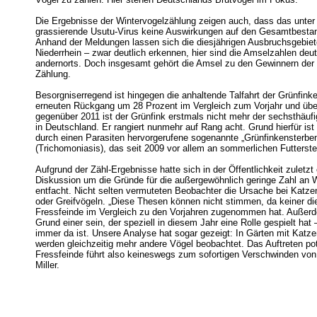
Die Ergebnisse der Wintervogelzählung zeigen auch, dass das unte
grassierende Usutu-Virus keine Auswirkungen auf den Gesamtbestand
Anhand der Meldungen lassen sich die diesjährigen Ausbruchsgebiet
Niederrhein – zwar deutlich erkennen, hier sind die Amselzahlen deutl
andernorts. Doch insgesamt gehört die Amsel zu den Gewinnern der 
Zählung.
Besorgniserregend ist hingegen die anhaltende Talfahrt der Grünfin
erneuten Rückgang um 28 Prozent im Vergleich zum Vorjahr und übe
gegenüber 2011 ist der Grünfink erstmals nicht mehr der sechsthäufi
in Deutschland. Er rangiert nunmehr auf Rang acht. Grund hierfür ist
durch einen Parasiten hervorgerufene sogenannte „Grünfinkensterbe
(Trichomoniasis), das seit 2009 vor allem an sommerlichen Futterstell
Aufgrund der Zähl-Ergebnisse hatte sich in der Öffentlichkeit zuletzt
Diskussion um die Gründe für die außergewöhnlich geringe Zahl an 
entfacht. Nicht selten vermuteten Beobachter die Ursache bei Katz
oder Greifvögeln. „Diese Thesen können nicht stimmen, da keiner die
Fressfeinde im Vergleich zu den Vorjahren zugenommen hat. Außer
Grund einer sein, der speziell in diesem Jahr eine Rolle gespielt hat 
immer da ist. Unsere Analyse hat sogar gezeigt: In Gärten mit Katze
werden gleichzeitig mehr andere Vögel beobachtet. Das Auftreten pot
Fressfeinde führt also keineswegs zum sofortigen Verschwinden von 
Miller.