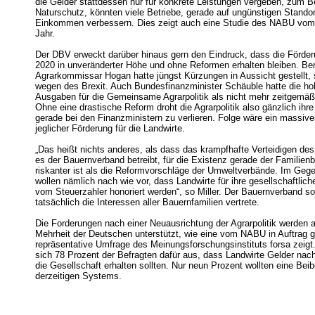
die Gelder stattdessen nur für konkrete Leistungen vergeben, zum Be
Naturschutz, könnten viele Betriebe, gerade auf ungünstigen Standor
Einkommen verbessern. Dies zeigt auch eine Studie des NABU vo
Jahr.
Der DBV erweckt darüber hinaus gern den Eindruck, dass die Förde
2020 in unveränderter Höhe und ohne Reformen erhalten bleiben. Ber
Agrarkommissar Hogan hatte jüngst Kürzungen in Aussicht gestellt, 
wegen des Brexit. Auch Bundesfinanzminister Schäuble hatte die h
Ausgaben für die Gemeinsame Agrarpolitik als nicht mehr zeitgemäß
Ohne eine drastische Reform droht die Agrarpolitik also gänzlich ihr
gerade bei den Finanzministern zu verlieren. Folge wäre ein massi
jeglicher Förderung für die Landwirte.
„Das heißt nichts anderes, als dass das krampfhafte Verteidigen des 
es der Bauernverband betreibt, für die Existenz gerade der Familienbe
riskanter ist als die Reformvorschläge der Umweltverbände. Im Gege
wollen nämlich nach wie vor, dass Landwirte für ihre gesellschaftlic
vom Steuerzahler honoriert werden“, so Miller. Der Bauernverband sol
tatsächlich die Interessen aller Bauernfamilien vertrete.
Die Forderungen nach einer Neuausrichtung der Agrarpolitik werden 
Mehrheit der Deutschen unterstützt, wie eine vom NABU in Auftrag
repräsentative Umfrage des Meinungsforschungsinstituts forsa zeigt
sich 78 Prozent der Befragten dafür aus, dass Landwirte Gelder nach
die Gesellschaft erhalten sollten. Nur neun Prozent wollten eine Bei
derzeitigen Systems.