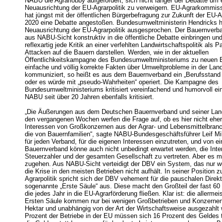
NABU die Agrarlobby aufgefordert, sich nicht länger der Debatte um 
Neuausrichtung der EU-Agrarpolitik zu verweigern. EU-Agrarkommis
hat jüngst mit der öffentlichen Bürgerbefragung zur Zukunft der EU-A
2020 eine Debatte angestoßen. Bundesumweltministerin Hendricks ha
Neuausrichtung der EU-Agrarpolitik ausgesprochen. Der Bauernverba
aus NABU-Sicht konstruktiv in die öffentliche Debatte einbringen und
reflexartig jede Kritik an einer verfehlten Landwirtschaftspolitik als P
Attacken auf die Bauern darstellen. Werden, wie in der aktuellen
Öffentlichkeitskampagne des Bundesumweltministeriums zu neuen B
einfache und völlig korrekte Fakten über Umweltprobleme in der Land
kommuniziert, so heißt es aus dem Bauernverband ein „Berufsstand 
oder es würde mit „pseudo-Wahrheiten“ operiert. Die Kampagne des
Bundesumweltministeriums kritisiert vereinfachend und humorvoll ei
NABU seit über 20 Jahren ebenfalls kritisiert.
„Die Äußerungen aus dem Deutschen Bauernverband und seiner Lan
den vergangenen Wochen werfen die Frage auf, ob es hier nicht ehe
Interessen von Großkonzernen aus der Agrar- und Lebensmittelbranc
die von Bauernfamilien“, sagte NABU-Bundesgeschäftsführer Leif Mill
für jeden Verband, für die eigenen Interessen einzutreten, und von e
Bauernverband könne auch nicht unbedingt erwartet werden, die Inte
Steuerzahler und der gesamten Gesellschaft zu vertreten. Aber es 
zugehen. Aus NABU-Sicht verteidigt der DBV ein System, das nur w
die Krise in den meisten Betrieben nicht aufhält. In seiner Position 
Agrarpolitik spricht sich der DBV vehement für die pauschalen Direk
sogenannte „Erste Säule“ aus. Diese macht den Großteil der fast 60 
die jedes Jahr in die EU-Agrarförderung fließen. Klar ist: die allermei
Ersten Säule kommen nur bei wenigen Großbetrieben und Konzernen 
Hektar und unabhängig von der Art der Wirtschaftsweise ausgezahlt
Prozent der Betriebe in der EU müssen sich 16 Prozent des Geldes 