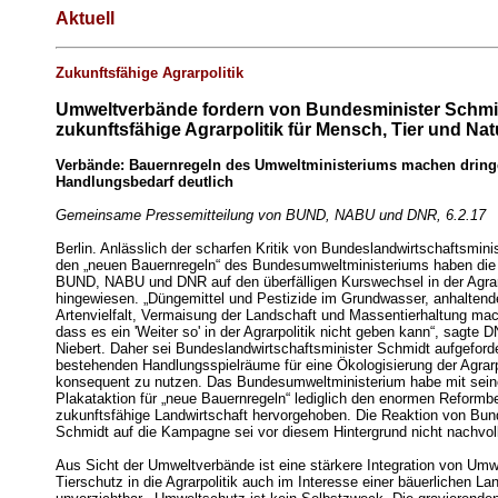
Aktuell
Zukunftsfähige Agrarpolitik
Umweltverbände fordern von Bundesminister Schmi
zukunftsfähige Agrarpolitik für Mensch, Tier und Nat
Verbände: Bauernregeln des Umweltministeriums machen drin
Handlungsbedarf deutlich
Gemeinsame Pressemitteilung von BUND, NABU und DNR, 6.2.17
Berlin. Anlässlich der scharfen Kritik von Bundeslandwirtschaftsmin
den „neuen Bauernregeln“ des Bundesumweltministeriums haben di
BUND, NABU und DNR auf den überfälligen Kurswechsel in der Agrar
hingewiesen. „Düngemittel und Pestizide im Grundwasser, anhaltende
Artenvielfalt, Vermaisung der Landschaft und Massentierhaltung mac
dass es ein 'Weiter so' in der Agrarpolitik nicht geben kann“, sagte 
Niebert. Daher sei Bundeslandwirtschaftsminister Schmidt aufgeforde
bestehenden Handlungsspielräume für eine Ökologisierung der Agrarpo
konsequent zu nutzen. Das Bundesumweltministerium habe mit sein
Plakataktion für „neue Bauernregeln“ lediglich den enormen Reformbe
zukunftsfähige Landwirtschaft hervorgehoben. Die Reaktion von Bun
Schmidt auf die Kampagne sei vor diesem Hintergrund nicht nachvoll
Aus Sicht der Umweltverbände ist eine stärkere Integration von Umwe
Tierschutz in die Agrarpolitik auch im Interesse einer bäuerlichen La