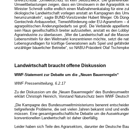
unverzichtbar. „Umweltschutz ist kein Selbstzweck. Die gravierende
Umweltbelastungen zeigen, dass ein Umsteuern in der Agrarpolitik no
Minister Schmidt sollte endlich einen Maßnahmenkatalog für eine zu
ökologische Landwirtschaft vorlegen anstatt an Kampagnen des Umw
herumzumäkeln“, sagte BUND-Vorsitzender Hubert Weiger. Ob Düngep
Gentechnik-Anbauverbot, Tierwohlförderung oder EU-Agrarreform – d
agrarpolitischen Änderungsbedarfs sei groß. Die Verbände appelliert
sein Haus gesellschaftlich breiter aufzustellen, anstatt es den Lobby
Agrarindustrie zu überlassen. „Wer die Landwirtschaft auf die Masse
Lebensmitteln für den Weltmarkt konzentrieren möchte, setzt die nat
Lebensgrundlagen für künftige Generationen aufs Spiel und gefährde
unzähliger bäuerlicher Betriebe“, so NABU-Präsident Olaf Tschimpke
Landwirtschaft braucht offene Diskussion
WWF-Statement zur Debatte um die „Neuen Bauernregeln“
WWF Pressemitteilung, 6.2.17
Zu der Diskussion um die „Neuen Bauernregeln“ des Bundesumweltm
erklärt Christoph Heinrich, Vorstand Naturschutz beim WWF Deutsch
„Die Kampagne des Bundesumweltministeriums benennt entscheide
tiefgreifende Probleme, die seit vielen Jahren bekannt sind und endl
müssen. Eine gesamtgesellschaftliche Debatte um die Auswirkunge
konventionellen Landwirtschaft ist daher überfällig.
Leider haben sich Teile des Agrarsektors, darunter der Deutsche Bau