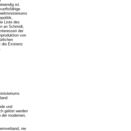
n
twendig ist.
kunftsfähige
eltministeriums
olitik,
ie Liste des
en an Schmidt,
interessen der
nproduktion von
ürlichen
t die Existenz
.
inisteriums
land:
nde und
ich gelöst werden
n der modernen,
ernverband, nie