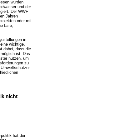
dessen wurden
undwasser und der
negiert. Der WWF
len Jahren
ojekten oder mit
e faire,
gestellungen in
eine wichtige,
t dabei, dass die
 möglich ist. Das
ister nutzen, um
usforderungen zu
es Umweltschutzes
chiedlichen
ik nicht
politik hat der