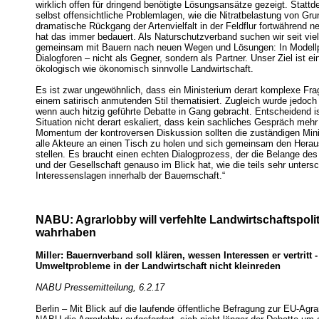
wirklich offen für dringend benötigte Lösungsansätze gezeigt. Statt
selbst offensichtliche Problemlagen, wie die Nitratbelastung von Gr
dramatische Rückgang der Artenvielfalt in der Feldflur fortwährend 
hat das immer bedauert. Als Naturschutzverband suchen wir seit vie
gemeinsam mit Bauern nach neuen Wegen und Lösungen: In Modellpr
Dialogforen – nicht als Gegner, sondern als Partner. Unser Ziel ist ein
ökologisch wie ökonomisch sinnvolle Landwirtschaft.
Es ist zwar ungewöhnlich, dass ein Ministerium derart komplexe Fra
einem satirisch anmutenden Stil thematisiert. Zugleich wurde jedoch 
wenn auch hitzig geführte Debatte in Gang gebracht. Entscheidend is
Situation nicht derart eskaliert, dass kein sachliches Gespräch mehr
Momentum der kontroversen Diskussion sollten die zuständigen Min
alle Akteure an einen Tisch zu holen und sich gemeinsam den Hera
stellen. Es braucht einen echten Dialogprozess, der die Belange d
und der Gesellschaft genauso im Blick hat, wie die teils sehr unters
Interessenslagen innerhalb der Bauernschaft.“
NABU: Agrarlobby will verfehlte Landwirtschaftspolit
wahrhaben
Miller: Bauernverband soll klären, wessen Interessen er vertritt -
Umweltprobleme in der Landwirtschaft nicht kleinreden
NABU Pressemitteilung, 6.2.17
Berlin – Mit Blick auf die laufende öffentliche Befragung zur EU-Agrar