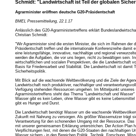
Schmidt: "Landwirtschaft ist Teil der globalen Sicher
Agrarminister eröffnen deutsche G20-Präsidentschaft
BMEL Pressemitteilung, 22.1.17
Anlässlich des G20-Agrarministertreffens erklärt Bundeslandwirtscha
Christian Schmidt:
"Wir Agrarminister sind die ersten Minister, die sich im Rahmen der
Präsidentschaft treffen und die internationale Konferenzreihe damit 
eine leistungsfähige, innovative, nachhaltige und regional verwurzelt
werden die Aufgaben, die vor uns liegen, nicht zu bewältigen sein. I
wirtschaftlichen und sozialen Perspektiven, die die Landwirtschaft vor
Basis für Friedensarbeit und Stabilität. Die Landwirtschaft ist damit T
Sicherheitspolitik.
Mit Blick auf die wachsende Weltbevölkerung und die Ziele der Age
Landwirtschaft noch produktiver, nachhaltiger und verantwortungsvolle
Verfügung stehenden Ressourcen umgehen. Im Mittelpunkt unseres
Agrarministertreffens steht das Thema "Landwirtschaft und Wasser"
Wasser gibt es kein Leben, ohne Wasser gibt es keine Lebensmittel
gibt es Hunger und Durst.
Die Landwirtschaft benötigt Wasser um die wachsende Weltbevölker
Zukunft mit Nahrung zu versorgen. Als größter Wassernutzer trägt s
Verantwortung für den schonenden Umgang mit der Ressource. Das 
mit unserer gemeinsamen Erklärung unterstrichen. Der Action Plan h
Verpflichtungen fest, mit denen die G20-Staaten den nachhaltigen 
Wasser sichern - in den Bereichen Politik, Technik, Forschung, Wis