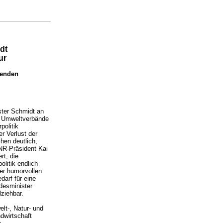
dt
ur
genden
ister Schmidt an
e Umweltverbände
politik
r Verlust der
hen deutlich,
DNR-Präsident Kai
rt, die
litik endlich
er humorvollen
darf für eine
desminister
ziehbar.
lt-, Natur- und
ndwirtschaft