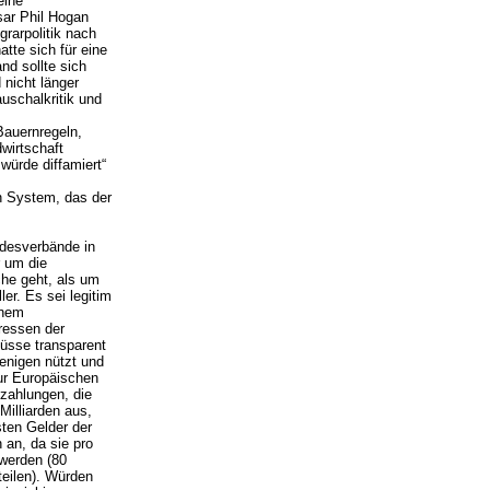
eine
sar Phil Hogan
grarpolitik nach
tte sich für eine
nd sollte sich
 nicht länger
auschalkritik und
auernregeln,
wirtschaft
würde diffamiert“
n System, das der
desverbände in
r um die
he geht, als um
er. Es sei legitim
inem
ressen der
müsse transparent
enigen nützt und
zur Europäischen
tzahlungen, die
Milliarden aus,
sten Gelder der
an, da sie pro
 werden (80
teilen). Würden