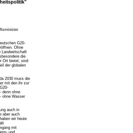
heitspolitik"
ftsminister
 deutschen G20-
eröffnen. Ohne
e Landwirtschaft
nsbesondere die
 Ort bietet, sind
eil der globalen
nda 2030 muss die
r mit den ihr zur
 G20-
 - denn ohne
 - ohne Wasser
ung auch in
ie aber auch
haben wir heute
ält
Umgang mit
sens- und