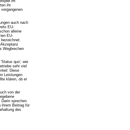
ispiel im
ten ihr
m vergangenen
rungen auch nach
eits EU-
schon alleine
ohen EU-
 bezeichnet.
e Akzeptanz
ves Wegbrechen
'Status quo', wie
triebe sehr viel
nteil: Diese
hen Leistungen
lte klären, ob er
auch von der
 gegebene
. Darin sprechen
 ihrem Beitrag für
behaltung des