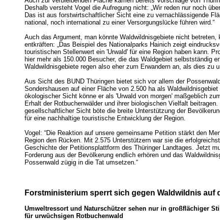
Auch zur verbleibenden Fläche kamen bereits Vorschläge von Thürin
Deshalb versteht Vogel die Aufregung nicht: „Wir reden nur noch übe
Das ist aus forstwirtschaftlicher Sicht eine zu vernachlässigende Fl
national, noch international zu einer Versorgungslücke führen wird.“
Auch das Argument, man könnte Waldwildnisgebiete nicht betreten, 
entkräften: „Das Beispiel des Nationalparks Hainich zeigt eindrucksv
touristischen Stellenwert ein 'Urwald' für eine Region haben kann. 
hier mehr als 150.000 Besucher, die das Waldgebiet selbstständig e
Waldwildnisgebiete regen also eher zum Erwandern an, als dies zu u
Aus Sicht des BUND Thüringen bietet sich vor allem der Possenwald
Sondershausen auf einer Fläche von 2.500 ha als Waldwildnisgebiet
ökologischer Sicht könne er als 'Urwald von morgen' maßgeblich zu
Erhalt der Rotbuchenwälder und ihrer biologischen Vielfalt beitragen
gesellschaftlicher Sicht böte die breite Unterstützung der Bevölkeru
für eine nachhaltige touristische Entwicklung der Region.
Vogel: “Die Reaktion auf unsere gemeinsame Petition stärkt den Me
Region den Rücken. Mit 2.575 Unterstützern war sie die erfolgreichst
Geschichte der Petitionsplattform des Thüringer Landtages. Jetzt mus
Forderung aus der Bevölkerung endlich erhören und das Waldwildnis
Possenwald zügig in die Tat umsetzen.“
Forstministerium sperrt sich gegen Waldwildnis au
Umweltressort und Naturschützer sehen nur in großflächiger St
für urwüchsigen Rotbuchenwald