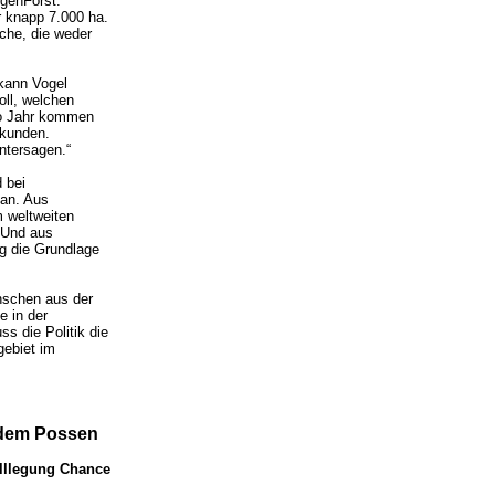
genForst.
r knapp 7.000 ha.
äche, die weder
kann Vogel
oll, welchen
Pro Jahr kommen
rkunden.
ntersagen.“
 bei
 an. Aus
m weltweiten
. Und aus
ng die Grundlage
nschen aus der
e in der
s die Politik die
gebiet im
f dem Possen
illlegung Chance