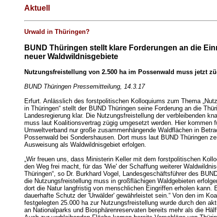
Aktuell
Urwald in Thüringen?
BUND Thüringen stellt klare Forderungen an die Ein
neuer Waldwildnisgebiete
Nutzungsfreistellung von 2.500 ha im Possenwald muss jetzt zü
BUND Thüringen Pressemitteilung, 14.3.17
Erfurt. Anlässlich des forstpolitischen Kolloquiums zum Thema „Nut
in Thüringen“ stellt der BUND Thüringen seine Forderung an die Thür
Landesregierung klar. Die Nutzungsfreistellung der verbleibenden k
muss laut Koalitionsvertrag zügig umgesetzt werden. Hier kommen f
Umweltverband nur große zusammenhängende Waldflächen in Betrac
Possenwald bei Sondershausen. Dort muss laut BUND Thüringen zei
Ausweisung als Waldwildnisgebiet erfolgen.
„Wir freuen uns, dass Ministerin Keller mit dem forstpolitischen Koll
den Weg frei macht, für das 'Wie' der Schaffung weiterer Waldwildnis
Thüringen“, so Dr. Burkhard Vogel, Landesgeschäftsführer des BUND
die Nutzungsfreistellung muss in großflächigen Waldgebieten erfolge
dort die Natur langfristig von menschlichen Eingriffen erholen kann
dauerhafte Schutz der 'Urwälder' gewährleistet sein.“ Von den im Koal
festgelegten 25.000 ha zur Nutzungsfreistellung wurde durch den ak
an Nationalparks und Biosphärenreservaten bereits mehr als die Häl