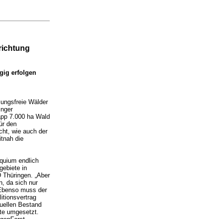
richtung
gig erfolgen
zungsfreie Wälder
inger
napp 7.000 ha Wald
ür den
ht, wie auch der
tnah die
oquium endlich
gebiete in
 Thüringen. „Aber
n, da sich nur
. Ebenso muss der
itionsvertrag
tuellen Bestand
fte umgesetzt.