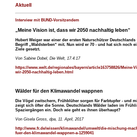
Aktuell
Interview mit BUND-Vorsitzendem
„Meine Vision ist, dass wir 2050 nachhaltig leben“
Hubert Weiger war einer der ersten Naturschützer Deutschlands
Begriff „Waldsterben“ mit. Nun wird er 70 - und hat sich noch 
Ziele gesetzt.
Von Sabine Dobel, Die Welt, 17.4.17
https://www.welt.de/regionales/bayern/article163758826/Meine-Vi
wir-2050-nachhaltig-leben.html
Wälder für den Klimawandel wappnen
Die Vögel zwitschern, Frühblüher sorgen für Farbtupfer - und m
zeigt sich öfter die Sonne. Deutschlands Wälder laden im Frühl
Spaziergängen ein. Doch wie geht es ihnen überhaupt?
Von Gisela Gross, dpa, 11. April, 2017
http://www.fr.de/wissen/klimawandel/umwelt/die-mischung-mach
fuer-den-klimawandel-wappnen-a-1259041