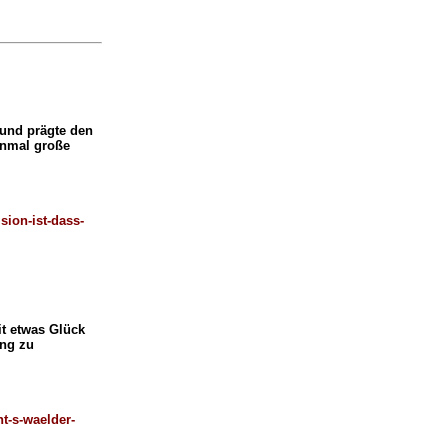
 und prägte den
einmal große
sion-ist-dass-
it etwas Glück
ing zu
t-s-waelder-