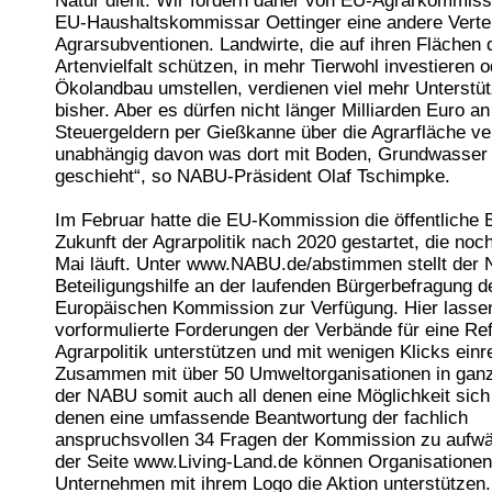
Natur dient. Wir fordern daher von EU-Agrarkommis
EU-Haushaltskommissar Oettinger eine andere Vertei
Agrarsubventionen. Landwirte, die auf ihren Flächen 
Artenvielfalt schützen, in mehr Tierwohl investieren o
Ökolandbau umstellen, verdienen viel mehr Unterstüt
bisher. Aber es dürfen nicht länger Milliarden Euro an
Steuergeldern per Gießkanne über die Agrarfläche ver
unabhängig davon was dort mit Boden, Grundwasser
geschieht“, so NABU-Präsident Olaf Tschimpke.
Im Februar hatte die EU-Kommission die öffentliche 
Zukunft der Agrarpolitik nach 2020 gestartet, die noc
Mai läuft. Unter www.NABU.de/abstimmen stellt der
Beteiligungshilfe an der laufenden Bürgerbefragung d
Europäischen Kommission zur Verfügung. Hier lasse
vorformulierte Forderungen der Verbände für eine Re
Agrarpolitik unterstützen und mit wenigen Klicks einr
Zusammen mit über 50 Umweltorganisationen in ganz
der NABU somit auch all denen eine Möglichkeit sich 
denen eine umfassende Beantwortung der fachlich
anspruchsvollen 34 Fragen der Kommission zu aufwän
der Seite www.Living-Land.de können Organisatione
Unternehmen mit ihrem Logo die Aktion unterstützen.