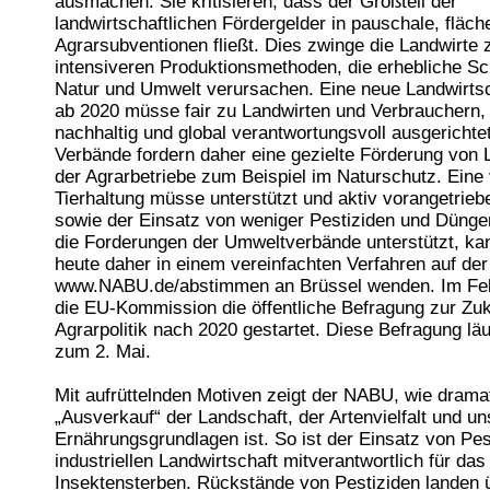
ausmachen. Sie kritisieren, dass der Großteil der
landwirtschaftlichen Fördergelder in pauschale, flä
Agrarsubventionen fließt. Dies zwinge die Landwirte
intensiveren Produktionsmethoden, die erhebliche S
Natur und Umwelt verursachen. Eine neue Landwirtsch
ab 2020 müsse fair zu Landwirten und Verbrauchern,
nachhaltig und global verantwortungsvoll ausgerichtet
Verbände fordern daher eine gezielte Förderung von 
der Agrarbetriebe zum Beispiel im Naturschutz. Eine
Tierhaltung müsse unterstützt und aktiv vorangetrie
sowie der Einsatz von weniger Pestiziden und Dünge
die Forderungen der Umweltverbände unterstützt, ka
heute daher in einem vereinfachten Verfahren auf der 
www.NABU.de/abstimmen an Brüssel wenden. Im Feb
die EU-Kommission die öffentliche Befragung zur Zuk
Agrarpolitik nach 2020 gestartet. Diese Befragung läu
zum 2. Mai.
Mit aufrüttelnden Motiven zeigt der NABU, wie drama
„Ausverkauf“ der Landschaft, der Artenvielfalt und un
Ernährungsgrundlagen ist. So ist der Einsatz von Pes
industriellen Landwirtschaft mitverantwortlich für da
Insektensterben. Rückstände von Pestiziden landen 