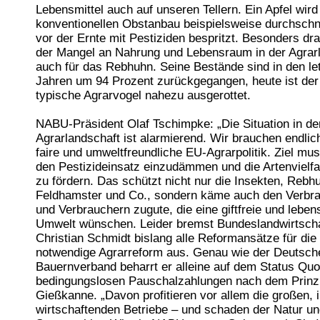
Lebensmittel auch auf unseren Tellern. Ein Apfel wird
konventionellen Obstanbau beispielsweise durchschni
vor der Ernte mit Pestiziden bespritzt. Besonders dra
der Mangel an Nahrung und Lebensraum in der Agrar
auch für das Rebhuhn. Seine Bestände sind in den le
Jahren um 94 Prozent zurückgegangen, heute ist de
typische Agrarvogel nahezu ausgerottet.
NABU-Präsident Olaf Tschimpke: „Die Situation in de
Agrarlandschaft ist alarmierend. Wir brauchen endlic
faire und umweltfreundliche EU-Agrarpolitik. Ziel mus
den Pestizideinsatz einzudämmen und die Artenvielfa
zu fördern. Das schützt nicht nur die Insekten, Rebh
Feldhamster und Co., sondern käme auch den Verbr
und Verbrauchern zugute, die eine giftfreie und leben
Umwelt wünschen. Leider bremst Bundeslandwirtscha
Christian Schmidt bislang alle Reformansätze für die
notwendige Agrarreform aus. Genau wie der Deutsch
Bauernverband beharrt er alleine auf dem Status Quo
bedingungslosen Pauschalzahlungen nach dem Prinz
Gießkanne. „Davon profitieren vor allem die großen, 
wirtschaftenden Betriebe – und schaden der Natur u