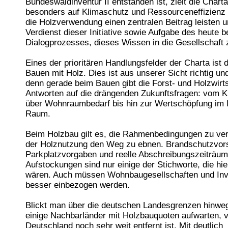
Bundeswaldinventur II entstanden ist, zielt die Chart
besonders auf Klimaschutz und Ressourceneffizienz 
die Holzverwendung einen zentralen Beitrag leisten un
Verdienst dieser Initiative sowie Aufgabe des heute 
Dialogprozesses, dieses Wissen in die Gesellschaft 
Eines der prioritären Handlungsfelder der Charta ist
Bauen mit Holz. Dies ist aus unserer Sicht richtig und
denn gerade beim Bauen gibt die Forst- und Holzwirt
Antworten auf die drängenden Zukunftsfragen: vom 
über Wohnraumbedarf bis hin zur Wertschöpfung im 
Raum.
Beim Holzbau gilt es, die Rahmenbedingungen zu ve
der Holznutzung den Weg zu ebnen. Brandschutzvors
Parkplatzvorgaben und reelle Abschreibungszeiträum
Aufstockungen sind nur einige der Stichworte, die hi
wären. Auch müssen Wohnbaugesellschaften und Inv
besser einbezogen werden.
Blickt man über die deutschen Landesgrenzen hinwe
einige Nachbarländer mit Holzbauquoten aufwarten, 
Deutschland noch sehr weit entfernt ist. Mit deutlich