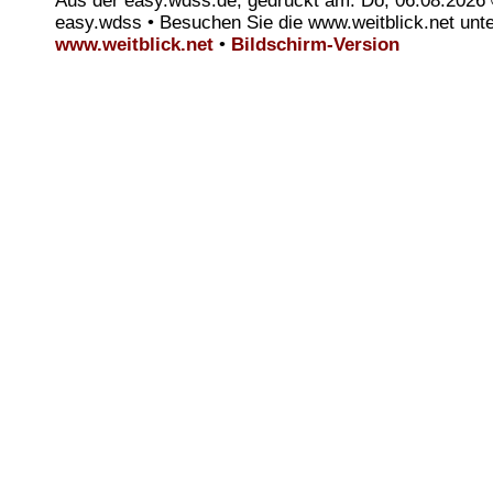
Aus der easy.wdss.de, gedruckt am: Do, 06.08.2026
easy.wdss • Besuchen Sie die www.weitblick.net unt
www.weitblick.net
•
Bildschirm-Version