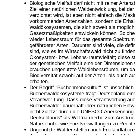
Biologische Vielfalt darf nicht mit reiner Arten
Ziel einer natürlichen Waldentwicklung, bei der 
verzichtet wird, ist eben nicht einfach die Max
vorkommenden Artenzahlen, sondern die Erhal
Waldökosystemen, die sich soweit als möglich
Gesetzmäßigkeiten entwickeln können. Solch
wieder Lebensraum für das gesamte Spektrum 
gefährdeter Arten. Darunter sind viele, die defi
sind, wie es im Wirtschaftswald nicht zu finden
Ökosystem- bzw. Lebens-raumvielfalt; diese ste
der genetischen Vielfalt eine der Dimensionen v
brauchen ungenutzte Waldlebensräume, um d
Biodiversität sowohl auf der Arten- als auch 
erhalten.
Der Begriff "Buchenmonokultur" ist unsachlic
Buchenwaldökosysteme trägt Deutschland eine
Verantwor-tung. Dass diese Verantwortung auch
Buchenwälder dauerhaft ihrer natürlichen Ent
nicht zuletzt durch die UNESCO-Anerkennung 
Deutschlands“ als Weltnaturerbe zum Ausdruc
Naturschutz- wie Forstverwaltungen zu Recht s
Ungenutzte Wälder stellen auch Freilandlabore 