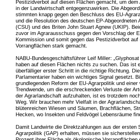
Pestizidverbot auf diesen Flächen gemacht, um dem 
in der Landwirtschaft entgegenzuwirken. Die Abgeor
stimmten knapp gegen den Beschluss des EU-Agrar
und die Resolution des deutschen EP-Abgeordneten 
(CSU) und des Briten John Stuart Agnew (UKIP). Bei
zuvor im Agrarausschuss gegen den Vorschlag der 
Kommission und somit gegen das Pestizidverbot auf
Vorrangflächen stark gemacht.
NABU-Bundesgeschäftsführer Leif Miller: „Glyphosat
haben auf diesen Flächen nichts zu suchen. Das ist e
überfälliger erster Schritt in die richtige Richtung. Di
Parlamentarier haben ein wichtiges Signal gesetzt. Bi
grundlegenden Reform der EU-Agrarpolitik und einer 
Trendwende, um die erschreckenden Verluste der Arten
der Agrarlandschaft aufzuhalten, ist es trotzdem noch
Weg. Wir brauchen mehr Vielfalt in der Agrarlandscha
blütenreichen Wiesen und Säumen, Brachflächen, St
Hecken, wo Insekten und Feldvögel Lebensräume fin
Damit Landwirte die Direktzahlungen aus der ersten 
Agrarpolitik (GAP) erhalten, müssen sie sicherstellen
Prozent ihrer Fläche als ökologische Vorrangflächen 