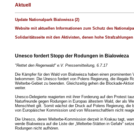
Aktuell
Update Nationalpark Bialowieza (2)
Website mit aktuellen Informationen zum Schutz des Nationalpa
Solidaritätsseite mit den Aktivisten, denen hohe Strafzahlunge
Unesco fordert Stopp der Rodungen in Bialowieza
"Rettet den Regenwald" e.V. Pressemitteilung, 6.7.17
Die Kämpfer für den Wald von Bialowieza haben einen prominenten 
bekommen: Die Unesco fordert von Polens Regierung, die illegale R
Welterbe-Gebiet zu beenden. Gleichzeitig gehen die Blockade-Aktio
weiter.
Unesco-Delegierte reagierten mit ihrer Forderung auf den Protest ta
Naturfreunde gegen Rodungen in Europas ältestem Wald, der als Wel
Menschheit gilt. Somit wächst der Druck auf Polens Regierung, die bi
von Europäischer Kommission und von Wissenschaftlern nicht reagie
Die Unesco, deren Welterbe-Kommission derzeit in Krakau tagt, war
werde Bialowieza auf die Liste der „Welterbe-Stätten in Gefahr“ setzen
Rodungen nicht aufhören.