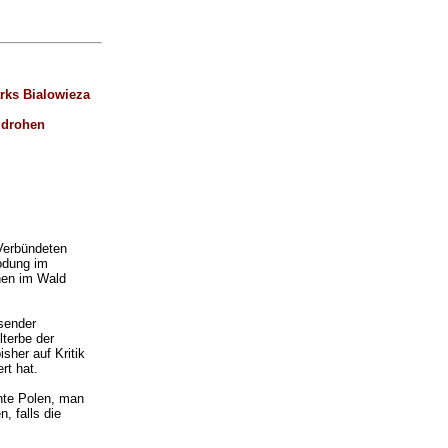
rks Bialowieza
n drohen
Verbündeten
odung im
nen im Wald
usender
terbe der
sher auf Kritik
rt hat.
nte Polen, man
, falls die