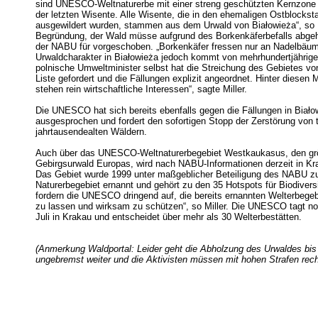
sind UNESCO-Weltnaturerbe mit einer streng geschützten Kernzone
der letzten Wisente. Alle Wisente, die in den ehemaligen Ostblockst
ausgewildert wurden, stammen aus dem Urwald von Białowieża“, so M
Begründung, der Wald müsse aufgrund des Borkenkäferbefalls abgeh
der NABU für vorgeschoben. „Borkenkäfer fressen nur an Nadelbäu
Urwaldcharakter in Białowieża jedoch kommt von mehrhundertjährige
polnische Umweltminister selbst hat die Streichung des Gebietes 
Liste gefordert und die Fällungen explizit angeordnet. Hinter diese
stehen rein wirtschaftliche Interessen“, sagte Miller.
Die UNESCO hat sich bereits ebenfalls gegen die Fällungen in Biało
ausgesprochen und fordert den sofortigen Stopp der Zerstörung von t
jahrtausendealten Wäldern.
Auch über das UNESCO-Weltnaturerbegebiet Westkaukasus, den gr
Gebirgsurwald Europas, wird nach NABU-Informationen derzeit in Kr
Das Gebiet wurde 1999 unter maßgeblicher Beteiligung des NABU 
Naturerbegebiet ernannt und gehört zu den 35 Hotspots für Biodiversi
fordern die UNESCO dringend auf, die bereits ernannten Welterbegeb
zu lassen und wirksam zu schützen“, so Miller. Die UNESCO tagt n
Juli in Krakau und entscheidet über mehr als 30 Welterbestätten.
(Anmerkung Waldportal: Leider geht die Abholzung des Urwaldes bis
ungebremst weiter und die Aktivisten müssen mit hohen Strafen rec