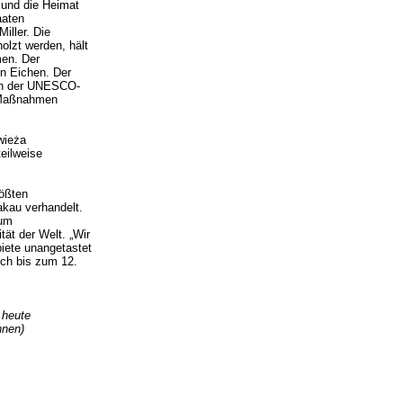
 und die Heimat
aaten
iller. Die
olzt werden, hält
men. Der
n Eichen. Der
von der UNESCO-
n Maßnahmen
wieża
eilweise
ößten
akau verhandelt.
zum
tät der Welt. „Wir
iete unangetastet
och bis zum 12.
 heute
hnen)