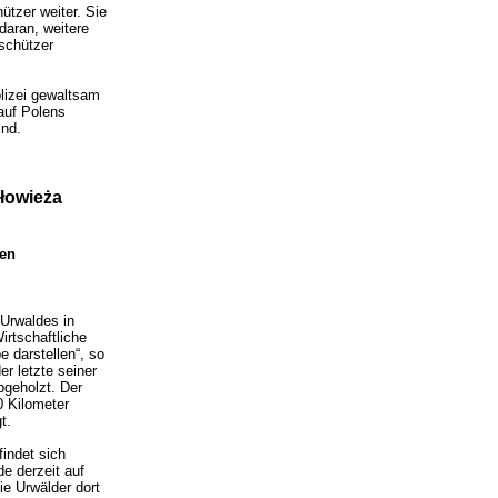
tzer weiter. Sie
daran, weitere
schützer
lizei gewaltsam
auf Polens
ind.
łowieża
den
-Urwaldes in
irtschaftliche
e darstellen“, so
r letzte seiner
bgeholzt. Der
0 Kilometer
t.
findet sich
de derzeit auf
ie Urwälder dort