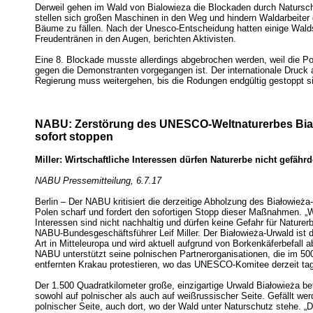
Derweil gehen im Wald von Bialowieza die Blockaden durch Naturschü
stellen sich großen Maschinen in den Weg und hindern Waldarbeiter 
Bäume zu fällen. Nach der Unesco-Entscheidung hatten einige Wald
Freudentränen in den Augen, berichten Aktivisten.
Eine 8. Blockade musste allerdings abgebrochen werden, weil die Po
gegen die Demonstranten vorgegangen ist. Der internationale Druck 
Regierung muss weitergehen, bis die Rodungen endgültig gestoppt s
NABU: Zerstörung des UNESCO-Weltnaturerbes Bia
sofort stoppen
Miller: Wirtschaftliche Interessen dürfen Naturerbe nicht gefähr
NABU Pressemitteilung, 6.7.17
Berlin – Der NABU kritisiert die derzeitige Abholzung des Białowieża
Polen scharf und fordert den sofortigen Stopp dieser Maßnahmen. „W
Interessen sind nicht nachhaltig und dürfen keine Gefahr für Naturerb
NABU-Bundesgeschäftsführer Leif Miller. Der Białowieża-Urwald ist de
Art in Mitteleuropa und wird aktuell aufgrund von Borkenkäferbefall a
NABU unterstützt seine polnischen Partnerorganisationen, die im 50
entfernten Krakau protestieren, wo das UNESCO-Komitee derzeit tag
Der 1.500 Quadratkilometer große, einzigartige Urwald Białowieża be
sowohl auf polnischer als auch auf weißrussischer Seite. Gefällt wer
polnischer Seite, auch dort, wo der Wald unter Naturschutz stehe. „D