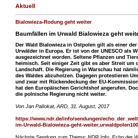
Aktuell
Bialowieza-Rodung geht weiter
Baumfällen im Urwald Bialowieza geht weit
Der Wald Bialowieza in Ostpolen gilt als einer der
Urwälder in Europa. Er ist von der UNESCO als W
ausgezeichnet worden. Seltene Pflanzen und Tiere
heimisch. Seit einiger Zeit gibt es aber Streit um 
Landschaft. Die Regierung in Warschau hat nämlic
des Waldes abzuholzen. Dagegen protestieren Um
und zwar mit Rückendeckung der EU-Kommission
hat den Europäischen Gerichtshof angerufen. Do
die polnische Regierung nicht weiter.
Von Jan Pallokat, ARD, 31. August, 2017
https://www.ndr.de/info/sendungen/echo_der_welt
im-Urwald-Bialowieza-geht-weiter,urwaldpolen100
Nächste Sendung zum Thema: NDR Info, Echo der We