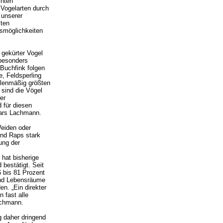
chten
 Vogelarten durch
 unserer
mten
nsmöglichkeiten
h gekürter Vogel
 besonders
 Buchfink folgen
, Feldsperling
hlenmäßig größten
 sind die Vögel
er
 für diesen
ars Lachmann.
Weiden oder
und Raps stark
ung der
 hat bisherige
bestätigt. Seit
 bis 81 Prozent
und Lebensräume
en. „Ein direkter
 fast alle
achmann.
g daher dringend