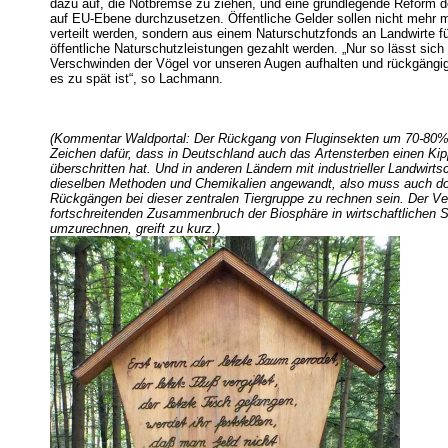
dazu auf, die Notbremse zu ziehen, und eine grundlegende Reform d
auf EU-Ebene durchzusetzen. Öffentliche Gelder sollen nicht mehr 
verteilt werden, sondern aus einem Naturschutzfonds an Landwirte f
öffentliche Naturschutzleistungen gezahlt werden. „Nur so lässt sich
Verschwinden der Vögel vor unseren Augen aufhalten und rückgängi
es zu spät ist“, so Lachmann.
(Kommentar Waldportal: Der Rückgang von Fluginsekten um 70-80% i
Zeichen dafür, dass in Deutschland auch das Artensterben einen Ki
überschritten hat. Und in anderen Ländern mit industrieller Landwirts
dieselben Methoden und Chemikalien angewandt, also muss auch dor
Rückgängen bei dieser zentralen Tiergruppe zu rechnen sein. Der V
fortschreitenden Zusammenbruch der Biosphäre in wirtschaftlichen
umzurechnen, greift zu kurz.)