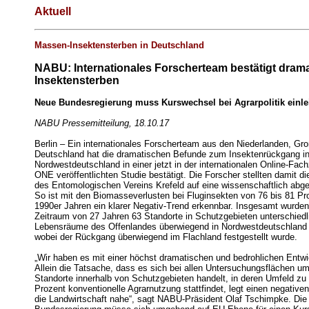
Aktuell
Massen-Insektensterben in Deutschland
NABU: Internationales Forscherteam bestätigt dram
Insektensterben
Neue Bundesregierung muss Kurswechsel bei Agrarpolitik einle
NABU Pressemitteilung, 18.10.17
Berlin – Ein internationales Forscherteam aus den Niederlanden, Gro
Deutschland hat die dramatischen Befunde zum Insektenrückgang i
Nordwestdeutschland in einer jetzt in der internationalen Online-Fac
ONE veröffentlichten Studie bestätigt. Die Forscher stellten damit 
des Entomologischen Vereins Krefeld auf eine wissenschaftlich abge
So ist mit den Biomasseverlusten bei Fluginsekten von 76 bis 81 Pr
1990er Jahren ein klarer Negativ-Trend erkennbar. Insgesamt wurden
Zeitraum von 27 Jahren 63 Standorte in Schutzgebieten unterschiedl
Lebensräume des Offenlandes überwiegend in Nordwestdeutschland 
wobei der Rückgang überwiegend im Flachland festgestellt wurde.
„Wir haben es mit einer höchst dramatischen und bedrohlichen Entwi
Allein die Tatsache, dass es sich bei allen Untersuchungsflächen um
Standorte innerhalb von Schutzgebieten handelt, in deren Umfeld zu
Prozent konventionelle Agrarnutzung stattfindet, legt einen negative
die Landwirtschaft nahe“, sagt NABU-Präsident Olaf Tschimpke. Die