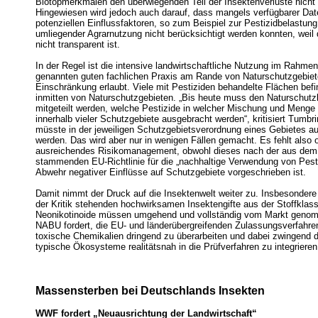
Biotopmerkmalen den überwiegenden Teil der Insektenverluste nicht 
Hingewiesen wird jedoch auch darauf, dass mangels verfügbarer Dat
potenziellen Einflussfaktoren, so zum Beispiel zur Pestizidbelastung
umliegender Agrarnutzung nicht berücksichtigt werden konnten, weil 
nicht transparent ist.
In der Regel ist die intensive landwirtschaftliche Nutzung im Rahmen
genannten guten fachlichen Praxis am Rande von Naturschutzgebie
Einschränkung erlaubt. Viele mit Pestiziden behandelte Flächen befi
inmitten von Naturschutzgebieten. „Bis heute muss den Naturschutz
mitgeteilt werden, welche Pestizide in welcher Mischung und Menge
innerhalb vieler Schutzgebiete ausgebracht werden“, kritisiert Tumbr
müsste in der jeweiligen Schutzgebietsverordnung eines Gebietes 
werden. Das wird aber nur in wenigen Fällen gemacht. Es fehlt also o
ausreichendes Risikomanagement, obwohl dieses nach der aus dem
stammenden EU-Richtlinie für die „nachhaltige Verwendung von Pesti
Abwehr negativer Einflüsse auf Schutzgebiete vorgeschrieben ist.
Damit nimmt der Druck auf die Insektenwelt weiter zu. Insbesondere 
der Kritik stehenden hochwirksamen Insektengifte aus der Stoffklas
Neonikotinoide müssen umgehend und vollständig vom Markt geno
NABU fordert, die EU- und länderübergreifenden Zulassungsverfahren 
toxische Chemikalien dringend zu überarbeiten und dabei zwingend d
typische Ökosysteme realitätsnah in die Prüfverfahren zu integrieren
Massensterben bei Deutschlands Insekten
WWF fordert „Neuausrichtung der Landwirtschaft“