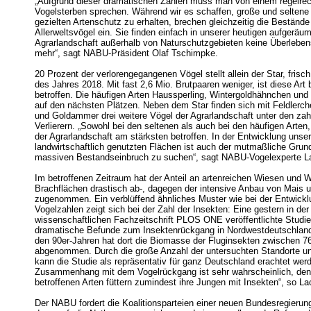
„Aufgrund dieser dramatischen Zahlen muss man von einem regelre
Vogelsterben sprechen. Während wir es schaffen, große und seltene
gezielten Artenschutz zu erhalten, brechen gleichzeitig die Bestände
Allerweltsvögel ein. Sie finden einfach in unserer heutigen aufgeräu
Agrarlandschaft außerhalb von Naturschutzgebieten keine Überlebe
mehr“, sagt NABU-Präsident Olaf Tschimpke.
20 Prozent der verlorengegangenen Vögel stellt allein der Star, frisc
des Jahres 2018. Mit fast 2,6 Mio. Brutpaaren weniger, ist diese Art
betroffen. Die häufigen Arten Haussperling, Wintergoldhähnchen und
auf den nächsten Plätzen. Neben dem Star finden sich mit Feldlerche
und Goldammer drei weitere Vögel der Agrarlandschaft unter den za
Verlierern. „Sowohl bei den seltenen als auch bei den häufigen Arten,
der Agrarlandschaft am stärksten betroffen. In der Entwicklung unser
landwirtschaftlich genutzten Flächen ist auch der mutmaßliche Grund
massiven Bestandseinbruch zu suchen“, sagt NABU-Vogelexperte L
Im betroffenen Zeitraum hat der Anteil an artenreichen Wiesen und 
Brachflächen drastisch ab-, dagegen der intensive Anbau von Mais 
zugenommen. Ein verblüffend ähnliches Muster wie bei der Entwickl
Vogelzahlen zeigt sich bei der Zahl der Insekten: Eine gestern in der
wissenschaftlichen Fachzeitschrift PLOS ONE veröffentlichte Studie
dramatische Befunde zum Insektenrückgang in Nordwestdeutschland 
den 90er-Jahren hat dort die Biomasse der Fluginsekten zwischen 76
abgenommen. Durch die große Anzahl der untersuchten Standorte 
kann die Studie als repräsentativ für ganz Deutschland erachtet werd
Zusammenhang mit dem Vogelrückgang ist sehr wahrscheinlich, denn
betroffenen Arten füttern zumindest ihre Jungen mit Insekten“, so L
Der NABU fordert die Koalitionsparteien einer neuen Bundesregierun