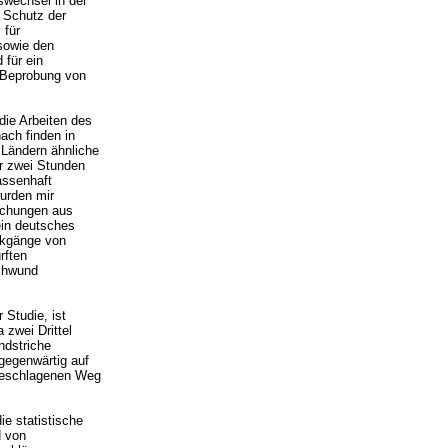
wechsel in der
 Schutz der
 für
 sowie den
 für ein
 Beprobung von
ie Arbeiten des
ach finden in
 Ländern ähnliche
er zwei Stunden
assenhaft
wurden mir
suchungen aus
ein deutsches
ckgänge von
rften
schwund
Studie, ist
 zwei Drittel
ndstriche
gegenwärtig auf
geschlagenen Weg
ie statistische
d von