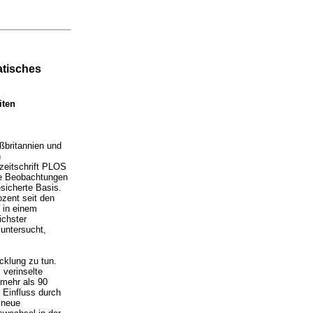
atisches
iten
ßbritannien und
n
hzeitschrift PLOS
die Beobachtungen
sicherte Basis.
ozent seit den
 in einem
ichster
untersucht,
cklung zu tun.
 verinselte
 mehr als 90
n Einfluss durch
 neue