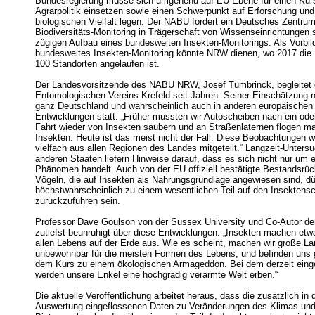
Bundesregierung müsse sich umgehend auf EU-Ebene für einen Kurs
Agrarpolitik einsetzen sowie einen Schwerpunkt auf Erforschung und
biologischen Vielfalt legen. Der NABU fordert ein Deutsches Zentrum
Biodiversitäts-Monitoring in Trägerschaft von Wissenseinrichtungen
zügigen Aufbau eines bundesweiten Insekten-Monitorings. Als Vorbild
bundesweites Insekten-Monitoring könnte NRW dienen, wo 2017 die
100 Standorten angelaufen ist.
Der Landesvorsitzende des NABU NRW, Josef Tumbrinck, begleitet d
Entomologischen Vereins Krefeld seit Jahren. Seiner Einschätzung n
ganz Deutschland und wahrscheinlich auch in anderen europäischen
Entwicklungen statt: „Früher mussten wir Autoscheiben nach ein od
Fahrt wieder von Insekten säubern und an Straßenlaternen flogen m
Insekten. Heute ist das meist nicht der Fall. Diese Beobachtungen 
vielfach aus allen Regionen des Landes mitgeteilt.“ Langzeit-Unter
anderen Staaten liefern Hinweise darauf, dass es sich nicht nur um 
Phänomen handelt. Auch von der EU offiziell bestätigte Bestandsrü
Vögeln, die auf Insekten als Nahrungsgrundlage angewiesen sind, dü
höchstwahrscheinlich zu einem wesentlichen Teil auf den Insekten
zurückzuführen sein.
Professor Dave Goulson von der Sussex University und Co-Autor der 
zutiefst beunruhigt über diese Entwicklungen: „Insekten machen etwa
allen Lebens auf der Erde aus. Wie es scheint, machen wir große La
unbewohnbar für die meisten Formen des Lebens, und befinden uns 
dem Kurs zu einem ökologischen Armageddon. Bei dem derzeit ein
werden unsere Enkel eine hochgradig verarmte Welt erben.“
Die aktuelle Veröffentlichung arbeitet heraus, dass die zusätzlich in d
Auswertung eingeflossenen Daten zu Veränderungen des Klimas un