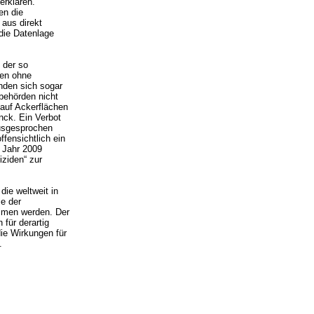
erklären.
en die
 aus direkt
die Datenlage
 der so
ten ohne
nden sich sogar
behörden nicht
 auf Ackerflächen
inck. Ein Verbot
ausgesprochen
ffensichtlich ein
 Jahr 2009
ziden“ zur
die weltweit in
se der
mmen werden. Der
für derartig
ie Wirkungen für
.