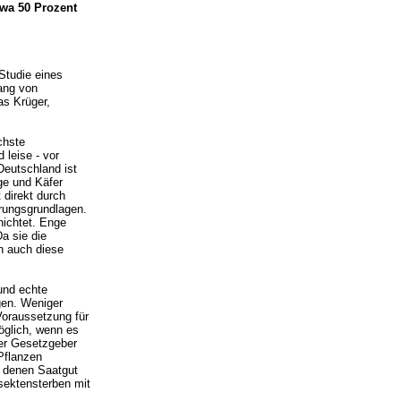
twa 50 Prozent
Studie eines
ang von
as Krüger,
chste
 leise - vor
Deutschland ist
ge und Käfer
 direkt durch
hrungsgrundlagen.
nichtet. Enge
a sie die
n auch diese
und echte
gen. Weniger
Voraussetzung für
öglich, wenn es
Der Gesetzgeber
Pflanzen
t denen Saatgut
nsektensterben mit