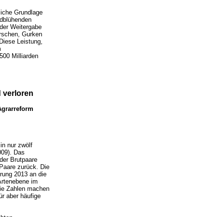
liche Grundlage
ildblühenden
 der Weitergabe
irschen, Gurken
Diese Leistung,
m
500 Milliarden
 verloren
Agrarreform
in nur zwölf
009). Das
der Brutpaare
 Paare zurück. Die
rung 2013 an die
Artenebene im
Die Zahlen machen
r aber häufige