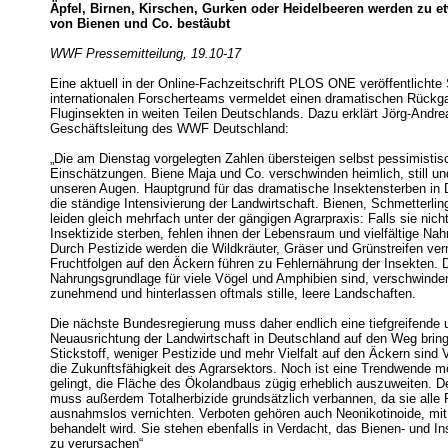
Äpfel, Birnen, Kirschen, Gurken oder Heidelbeeren werden zu e
von Bienen und Co. bestäubt
WWF Pressemitteilung, 19.10-17
Eine aktuell in der Online-Fachzeitschrift PLOS ONE veröffentlichte 
internationalen Forscherteams vermeldet einen dramatischen Rückg
Fluginsekten in weiten Teilen Deutschlands. Dazu erklärt Jörg-Andre
Geschäftsleitung des WWF Deutschland:
„Die am Dienstag vorgelegten Zahlen übersteigen selbst pessimistis
Einschätzungen. Biene Maja und Co. verschwinden heimlich, still und
unseren Augen. Hauptgrund für das dramatische Insektensterben in 
die ständige Intensivierung der Landwirtschaft. Bienen, Schmetterlin
leiden gleich mehrfach unter der gängigen Agrarpraxis: Falls sie nicht
Insektizide sterben, fehlen ihnen der Lebensraum und vielfältige Na
Durch Pestizide werden die Wildkräuter, Gräser und Grünstreifen ver
Fruchtfolgen auf den Äckern führen zu Fehlernährung der Insekten. D
Nahrungsgrundlage für viele Vögel und Amphibien sind, verschwinde
zunehmend und hinterlassen oftmals stille, leere Landschaften.
Die nächste Bundesregierung muss daher endlich eine tiefgreifende 
Neuausrichtung der Landwirtschaft in Deutschland auf den Weg brin
Stickstoff, weniger Pestizide und mehr Vielfalt auf den Äckern sind 
die Zukunftsfähigkeit des Agrarsektors. Noch ist eine Trendwende m
gelingt, die Fläche des Ökolandbaus zügig erheblich auszuweiten. 
muss außerdem Totalherbizide grundsätzlich verbannen, da sie alle 
ausnahmslos vernichten. Verboten gehören auch Neonikotinoide, mi
behandelt wird. Sie stehen ebenfalls in Verdacht, das Bienen- und I
zu verursachen“