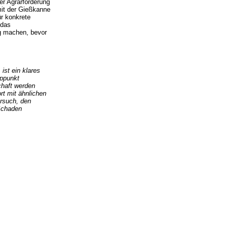
er Agrarförderung
mit der Gießkanne
ür konkrete
 das
g machen, bevor
st ein klares
pppunkt
chaft werden
t mit ähnlichen
ersuch, den
 Schaden