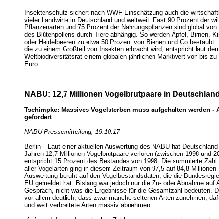
Insektenschutz sichert nach WWF-Einschätzung auch die wirtschaft
vieler Landwirte in Deutschland und weltweit. Fast 90 Prozent der w
Pflanzenarten und 75 Prozent der Nahrungspflanzen sind global von
des Blütenpollens durch Tiere abhängig. So werden Äpfel, Birnen, K
oder Heidelbeeren zu etwa 50 Prozent von Bienen und Co bestäubt. 
die zu einem Großteil von Insekten erbracht wird, entspricht laut de
Weltbiodiversitätsrat einem globalen jährlichen Marktwert von bis zu 
Euro.
NABU: 12,7 Millionen Vogelbrutpaare in Deutschland
Tschimpke: Massives Vogelsterben muss aufgehalten werden - 
gefordert
NABU Pressemitteilung, 19.10.17
Berlin – Laut einer aktuellen Auswertung des NABU hat Deutschland 
Jahren 12,7 Millionen Vogelbrutpaare verloren (zwischen 1998 und 2
entspricht 15 Prozent des Bestandes von 1998. Die summierte Zahl 
aller Vogelarten ging in diesem Zeitraum von 97,5 auf 84,8 Millionen
Auswertung beruht auf den Vogelbestandsdaten, die die Bundesregie
EU gemeldet hat. Bislang war jedoch nur die Zu- oder Abnahme auf 
Gespräch, nicht was die Ergebnisse für die Gesamtzahl bedeuten. 
vor allem deutlich, dass zwar manche seltenen Arten zunehmen, dafü
und weit verbreitete Arten massiv abnehmen.