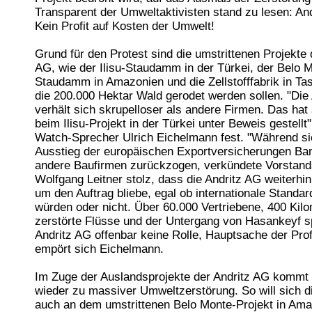
Transparent der Umweltaktivisten stand zu lesen: And
Kein Profit auf Kosten der Umwelt!
Grund für den Protest sind die umstrittenen Projekte 
AG, wie der Ilisu-Staudamm in der Türkei, der Belo 
Staudamm in Amazonien und die Zellstofffabrik in Ta
die 200.000 Hektar Wald gerodet werden sollen. "Die
verhält sich skrupelloser als andere Firmen. Das hat
beim Ilisu-Projekt in der Türkei unter Beweis gestellt"
Watch-Sprecher Ulrich Eichelmann fest. "Während s
Ausstieg der europäischen Exportversicherungen Ba
andere Baufirmen zurückzogen, verkündete Vorstand
Wolfgang Leitner stolz, dass die Andritz AG weiterhi
um den Auftrag bliebe, egal ob internationale Standard
würden oder nicht. Über 60.000 Vertriebene, 400 Kil
zerstörte Flüsse und der Untergang von Hasankeyf sp
Andritz AG offenbar keine Rolle, Hauptsache der Prof
empört sich Eichelmann.
Im Zuge der Auslandsprojekte der Andritz AG kommt
wieder zu massiver Umweltzerstörung. So will sich d
auch an dem umstrittenen Belo Monte-Projekt in Am