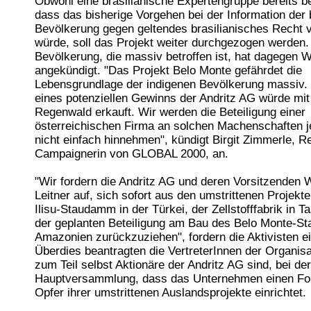
Obwohl eine brasilianische Expertengruppe bereits be
dass das bisherige Vorgehen bei der Information der 
Bevölkerung gegen geltendes brasilianisches Recht 
würde, soll das Projekt weiter durchgezogen werden.
Bevölkerung, die massiv betroffen ist, hat dagegen 
angekündigt. "Das Projekt Belo Monte gefährdet die
Lebensgrundlage der indigenen Bevölkerung massiv.
eines potenziellen Gewinns der Andritz AG würde mi
Regenwald erkauft. Wir werden die Beteiligung einer
österreichischen Firma an solchen Machenschaften j
nicht einfach hinnehmen", kündigt Birgit Zimmerle, 
Campaignerin von GLOBAL 2000, an.
"Wir fordern die Andritz AG und deren Vorsitzenden 
Leitner auf, sich sofort aus den umstrittenen Projekt
Ilisu-Staudamm in der Türkei, der Zellstofffabrik in 
der geplanten Beteiligung am Bau des Belo Monte-S
Amazonien zurückzuziehen", fordern die Aktivisten ei
Überdies beantragten die VertreterInnen der Organisa
zum Teil selbst Aktionäre der Andritz AG sind, bei der
Hauptversammlung, dass das Unternehmen einen Fon
Opfer ihrer umstrittenen Auslandsprojekte einrichtet.