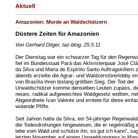
Aktuell
Amazonien: Morde an Waldschützern
Düstere Zeiten für Amazonien
Von Gerhard Dilger, taz-blog, 25.5.11
Der Dienstag war ein schwarzer Tag für den Regenw
fiel im Bundesstaat Pará das Aktivistenpaar José Clá
da Silva und Maria do Espírito Santo Auftragskillern 
abends erzielte die Agrar- und Waldzerstörerlobby i
von Brasília ihren bislang größten Sieg. Der Tod der
Urwaldschützer komme denselben Leuten zupass, di
neues, radikal aufgeweichtes Waldgesetz wollten, rief
Abgeordnete Ivan Valente und erntete für diese einfa
wütende Pfiffe.
Seit Jahren hatte da Silva, ein 54-jähriger Regenwalda
die Todesdrohungen hingewiesen, die er regelmäßig er
lebe vom Wald und schütze ihn, so gut ich kann”, sag
letzten November auf einem Umweltkongress in Man