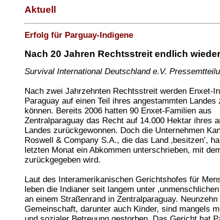
Aktuell
Erfolg für Parguay-Indigene
Nach 20 Jahren Rechtsstreit endlich wiede
Survival International Deutschland e.V. Pressemtteilu
Nach zwei Jahrzehnten Rechtsstreit werden Enxet-In
Paraguay auf einen Teil ihres angestammten Landes
können. Bereits 2006 hatten 90 Enxet-Familien aus
Zentralparaguay das Recht auf 14.000 Hektar ihres
Landes zurückgewonnen. Doch die Unternehmen Kan
Roswell & Company S.A., die das Land ‚besitzen’, ha
letzten Monat ein Abkommen unterschrieben, mit de
zurückgegeben wird.
Laut des Interamerikanischen Gerichtshofes für Men
leben die Indianer seit langem unter ‚unmenschliche
an einem Straßenrand in Zentralparaguay. Neunzehn 
Gemeinschaft, darunter auch Kinder, sind mangels m
und sozialer Betreuung gestorben. Das Gericht hat 