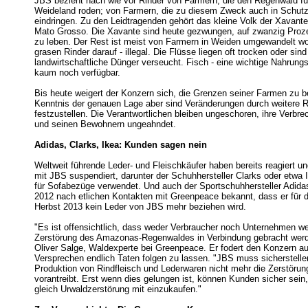
JBS bezieht nach wie vor Rinder von Farmern, die den Regenwald f
Weideland roden; von Farmern, die zu diesem Zweck auch in Schutz
eindringen. Zu den Leidtragenden gehört das kleine Volk der Xavant
Mato Grosso. Die Xavante sind heute gezwungen, auf zwanzig Proze
zu leben. Der Rest ist meist von Farmern in Weiden umgewandelt wo
grasen Rinder darauf - illegal. Die Flüsse liegen oft trocken oder sin
landwirtschaftliche Dünger verseucht. Fisch - eine wichtige Nahrungsq
kaum noch verfügbar.
Bis heute weigert der Konzern sich, die Grenzen seiner Farmen zu
Kenntnis der genauen Lage aber sind Veränderungen durch weitere 
festzustellen. Die Verantwortlichen bleiben ungeschoren, ihre Verbr
und seinen Bewohnern ungeahndet.
Adidas, Clarks, Ikea: Kunden sagen nein
Weltweit führende Leder- und Fleischkäufer haben bereits reagiert un
mit JBS suspendiert, darunter der Schuhhersteller Clarks oder etwa
für Sofabezüge verwendet. Und auch der Sportschuhhersteller Adida
2012 nach etlichen Kontakten mit Greenpeace bekannt, dass er für d
Herbst 2013 kein Leder von JBS mehr beziehen wird.
"Es ist offensichtlich, dass weder Verbraucher noch Unternehmen wel
Zerstörung des Amazonas-Regenwaldes in Verbindung gebracht werd
Oliver Salge, Waldexperte bei Greenpeace. Er fodert den Konzern au
Versprechen endlich Taten folgen zu lassen. "JBS muss sicherstelle
Produktion von Rindfleisch und Lederwaren nicht mehr die Zerstör
vorantreibt. Erst wenn dies gelungen ist, können Kunden sicher sein
gleich Urwaldzerstörung mit einzukaufen."