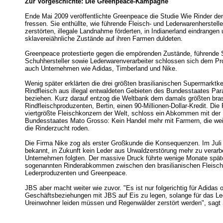
Zur Vorgeschichte: Die Greenpeace-Kampagne
Ende Mai 2009 veröffentlichte Greenpeace die Studie Wie Rinder d
fressen. Sie enthüllte, wie führende Fleisch- und Lederwarenherstel
zerstörten, illegale Landnahme förderten, in Indianerland eindrangen
sklavereiähnliche Zustände auf ihren Farmen duldeten.
Greenpeace protestierte gegen die empörenden Zustände, führende 
Schuhhersteller sowie Lederwarenverarbeiter schlossen sich dem Pro
auch Unternehmen wie Adidas, Timberland und Nike.
Wenig später erklärten die drei größten brasilianischen Supermarktke
Rindfleisch aus illegal entwaldeten Gebieten des Bundesstaates Pa
beziehen. Kurz darauf entzog die Weltbank dem damals größten bras
Rindfleischproduzenten, Bertin, einen 90-Millionen-Dollar-Kredit. Die 
viertgrößte Fleischkonzern der Welt, schloss ein Abkommen mit der
Bundesstaates Mato Grosso: Kein Handel mehr mit Farmern, die wei
die Rinderzucht roden.
Die Firma Nike zog als erster Großkunde die Konsequenzen. Im Juli
bekannt, in Zukunft kein Leder aus Urwaldzerstörung mehr zu verarb
Unternehmen folgten. Der massive Druck führte wenige Monate spä
sogenannten Rinderabkommen zwischen den brasilianischen Fleisch
Lederproduzenten und Greenpeace.
JBS aber macht weiter wie zuvor. "Es ist nur folgerichtig für Adidas o
Geschäftsbeziehungen mit JBS auf Eis zu legen, solange für das Led
Ureinwohner leiden müssen und Regenwälder zerstört werden", sagt 