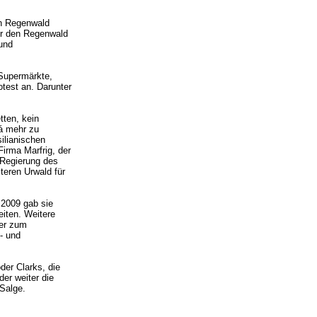
en Regenwald
ler den Regenwald
 und
Supermärkte,
test an. Darunter
tten, kein
rá mehr zu
ilianischen
Firma Marfrig, der
 Regierung des
teren Urwald für
 2009 gab sie
eiten. Weitere
ter zum
- und
der Clarks, die
er weiter die
Salge.