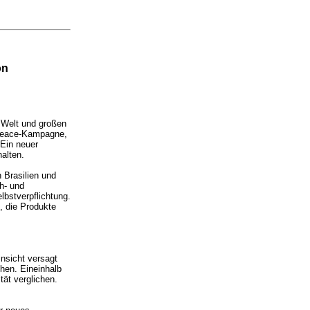
on
r Welt und großen
npeace-Kampagne,
Ein neuer
halten.
 Brasilien und
ch- und
lbstverpflichtung.
, die Produkte
nsicht versagt
hen. Eineinhalb
tät verglichen.