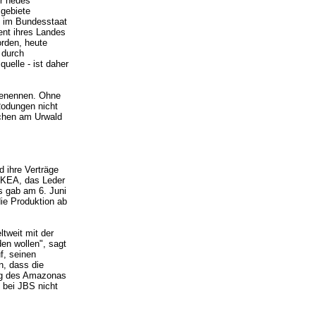
ür neues
gebiete
e im Bundesstaat
nt ihres Landes
rden, heute
d durch
uelle - ist daher
 benennen. Ohne
Rodungen nicht
echen am Urwald
d ihre Verträge
 IKEA, das Leder
s gab am 6. Juni
ie Produktion ab
tweit mit der
en wollen", sagt
f, seinen
n, dass die
ung des Amazonas
, bei JBS nicht