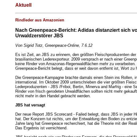
Aktuell
Rindleder aus Amazonien
Nach Greenpeace-Bericht: Adidas distanziert sich v
Urwaldzerstörer JBS
Von Sigrid Totz, Greenpeace-Online, 7.6.12
Es ist Zeit, an JBS zu erinnern, den größten Fleischproduzenten de
brasilianischen Lederexporteur. 2009 versprach er nach einer Gree
keine Rinder von Amazonas-Regenwaldflächen mehr zu verarbeiten. 
Greenpeace-Bericht belegt, dass er weit davon entfernt ist, Wort zu 
Die Greenpeace-Kampagne brachte damals einen Stein ins Rollen, in
international. Im Oktober 2009 unterschrieben die vier größten Fleis
Lederproduzenten - JBS /Friboi, Bertin, Minerva and Marfrig - eine Se
Rinder von frisch gerodeten Urwaldflächen sollten nicht mehr gekauft
nicht mehr in den Handel gebracht werden.
JBS hat versagt
Der neue Report JBS Scorecard - Failed belegt, dass JBS in jeder Hi
hat. Der Konzern tut nichts, um der Entwaldung den Boden zu entzie
Jahre lang hat Greenpeace recherchiert, hat die Theorie mit der Reali
Das Ergebnis ist vernichtend.