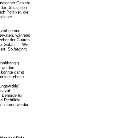
indigener Gebiete,
 der Druck, den
ch Politiker, die
ndianer
s verheerend
servaten, während
recher der Guarani
ter Gefahr … Wir
ert. So beginnt
„unabhängig
t werden
d könnte damit
oniens ebnen.
ungswidrig“
rvival
s Behörde für
e Richtlinie
sultieren werden