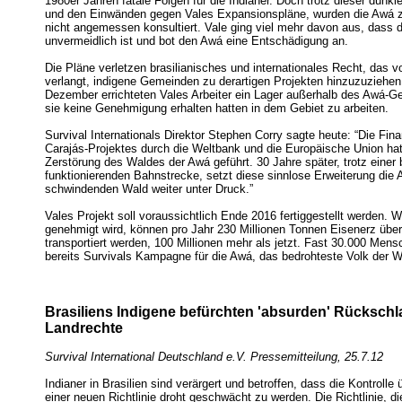
1980er Jahren fatale Folgen für die Indianer. Doch trotz dieser dunk
und den Einwänden gegen Vales Expansionspläne, wurden die Awá 
nicht angemessen konsultiert. Vale ging viel mehr davon aus, dass 
unvermeidlich ist und bot den Awá eine Entschädigung an.
Die Pläne verletzen brasilianisches und internationales Recht, das
verlangt, indigene Gemeinden zu derartigen Projekten hinzuzuziehe
Dezember errichteten Vales Arbeiter ein Lager außerhalb des Awá-G
sie keine Genehmigung erhalten hatten in dem Gebiet zu arbeiten.
Survival Internationals Direktor Stephen Corry sagte heute: “Die Fin
Carajás-Projektes durch die Weltbank und die Europäische Union ha
Zerstörung des Waldes der Awá geführt. 30 Jahre später, trotz einer 
funktionierenden Bahnstrecke, setzt diese sinnlose Erweiterung die 
schwindenden Wald weiter unter Druck.”
Vales Projekt soll voraussichtlich Ende 2016 fertiggestellt werden. 
genehmigt wird, können pro Jahr 230 Millionen Tonnen Eisenerz über
transportiert werden, 100 Millionen mehr als jetzt. Fast 30.000 Men
bereits Survivals Kampagne für die Awá, das bedrohteste Volk der We
Brasiliens Indigene befürchten 'absurden' Rückschla
Landrechte
Survival International Deutschland e.V. Pressemitteilung, 25.7.12
Indianer in Brasilien sind verärgert und betroffen, dass die Kontrolle 
einer neuen Richtlinie droht geschwächt zu werden. Die Richtlinie, di