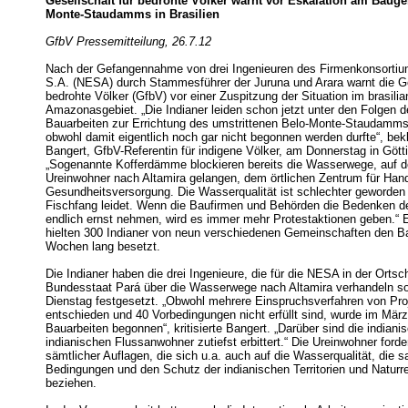
Gesellschaft für bedrohte Völker warnt vor Eskalation am Bauge
Monte-Staudamms in Brasilien
GfbV Pressemitteilung, 26.7.12
Nach der Gefangennahme von drei Ingenieuren des Firmenkonsortiu
S.A. (NESA) durch Stammesführer der Juruna und Arara warnt die Ge
bedrohte Völker (GfbV) vor einer Zuspitzung der Situation im brasili
Amazonasgebiet. „Die Indianer leiden schon jetzt unter den Folgen d
Bauarbeiten zur Errichtung des umstrittenen Belo-Monte-Staudamm
obwohl damit eigentlich noch gar nicht begonnen werden durfte“, be
Bangert, GfbV-Referentin für indigene Völker, am Donnerstag in Gött
„Sogenannte Kofferdämme blockieren bereits die Wasserwege, auf d
Ureinwohner nach Altamira gelangen, dem örtlichen Zentrum für Hand
Gesundheitsversorgung. Die Wasserqualität ist schlechter geworden
Fischfang leidet. Wenn die Baufirmen und Behörden die Bedenken der
endlich ernst nehmen, wird es immer mehr Protestaktionen geben.“ E
hielten 300 Indianer von neun verschiedenen Gemeinschaften den Ba
Wochen lang besetzt.
Die Indianer haben die drei Ingenieure, die für die NESA in der Ortsc
Bundesstaat Pará über die Wasserwege nach Altamira verhandeln sol
Dienstag festgesetzt. „Obwohl mehrere Einspruchsverfahren von Pro
entschieden und 40 Vorbedingungen nicht erfüllt sind, wurde im Mär
Bauarbeiten begonnen“, kritisierte Bangert. „Darüber sind die indiani
indianischen Flussanwohner zutiefst erbittert.“ Die Ureinwohner forde
sämtlicher Auflagen, die sich u.a. auch auf die Wasserqualität, die s
Bedingungen und den Schutz der indianischen Territorien und Naturr
beziehen.