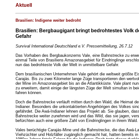
Aktuell
Brasilien: Indigene weiter bedroht
Brasilien: Bergbaugigant bringt bedrohtestes Volk de
Gefahr
Survival International Deutschland e.V. Pressemitteilung, 26.7.12
Das Vorhaben des Bergbaukonzerns Vale, eine Bahnstrecke zu erwei
einmal Teile von Brasiliens Amazonasgebiet für Eindringlinge erschlo
nun das bedrohteste Volk der Welt in unmittelbare Gefahr.
Dem brasilianischen Unternehmen Vale gehört die weltweit größte E
Carajás. Bis zu zwei Kilometer lange Züge transportieren den wertvo
der Mine im Amazonasgebiet bis an die Atlantikküste. Vale plant nu
zu erweitern, damit einige der längsten Züge der Welt simultan in be
fahren können.
Doch die Bahnstrecke verläuft mitten durch den Wald, die Heimat de
Indianer. Besonders die unkontaktierten Angehörigen des Volkes sin
gefährdet. Die Awá-Indianer lehnen das Projekt ab. Sie glauben, das
Bahnstrecke weiter zunehmen wird und das Wild, das sie jagen, ver
befürchten auch eine größere Zahl von Eindringlingen in ihrem Wald.
Vales berüchtigte Carajás-Mine und die Bahnstrecke, die das Awá-Lan
Viehzüchter und Holzfäller zugänglich gemacht hat, hatten bereits in