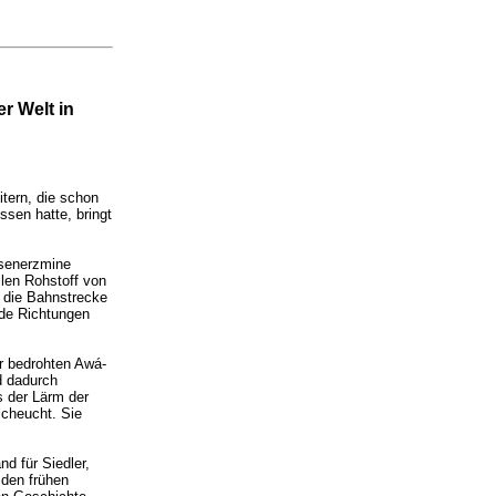
r Welt in
tern, die schon
ssen hatte, bringt
isenerzmine
llen Rohstoff von
n die Bahnstrecke
ide Richtungen
r bedrohten Awá-
d dadurch
s der Lärm der
scheucht. Sie
d für Siedler,
 den frühen