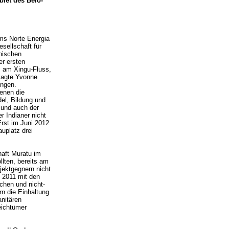
biet des Belo-
ms Norte Energia
sellschaft für
anischen
er ersten
s am Xingu-Fluss,
klagte Yvonne
ingen.
enen die
el, Bildung und
 und auch der
 Indianer nicht
rst im Juni 2012
uplatz drei
haft Muratu im
lten, bereits am
jektgegnern nicht
z 2011 mit den
schen und nicht-
rn die Einhaltung
anitären
eichtümer