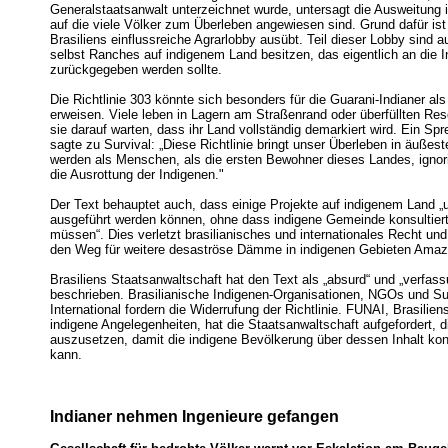
Generalstaatsanwalt unterzeichnet wurde, untersagt die Ausweitung 
auf die viele Völker zum Überleben angewiesen sind. Grund dafür ist
Brasiliens einflussreiche Agrarlobby ausübt. Teil dieser Lobby sind au
selbst Ranches auf indigenem Land besitzen, das eigentlich an die I
zurückgegeben werden sollte.
Die Richtlinie 303 könnte sich besonders für die Guarani-Indianer al
erweisen. Viele leben in Lagern am Straßenrand oder überfüllten Re
sie darauf warten, dass ihr Land vollständig demarkiert wird. Ein Sp
sagte zu Survival: „Diese Richtlinie bringt unser Überleben in äußes
werden als Menschen, als die ersten Bewohner dieses Landes, ignori
die Ausrottung der Indigenen."
Der Text behauptet auch, dass einige Projekte auf indigenem Land 
ausgeführt werden können, ohne dass indigene Gemeinde konsultier
müssen“. Dies verletzt brasilianisches und internationales Recht un
den Weg für weitere desaströse Dämme in indigenen Gebieten Amaz
Brasiliens Staatsanwaltschaft hat den Text als „absurd“ und „verfass
beschrieben. Brasilianische Indigenen-Organisationen, NGOs und Su
International fordern die Widerrufung der Richtlinie. FUNAI, Brasilien
indigene Angelegenheiten, hat die Staatsanwaltschaft aufgefordert, di
auszusetzen, damit die indigene Bevölkerung über dessen Inhalt kon
kann.
Indianer nehmen Ingenieure gefangen