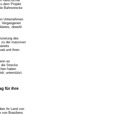
len Geschichte
zu dem Projekt
die Bahnstrecke
 von Unternehmen
n. Vergangenen
ebietes, obwohl
anzierung des
t zu der massiven
bereits
Awá und ihren
Wenn es
 die Strecke
schen haben
lt, unterstützt.
g für ihre
über ihr Land von
e von Brasiliens