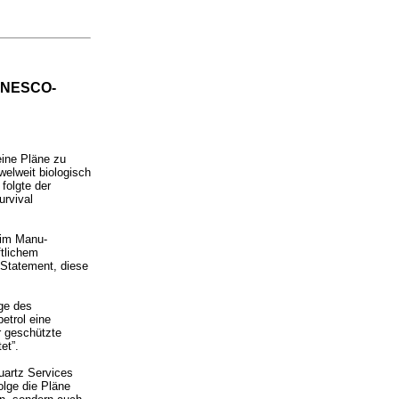
 UNESCO-
eine Pläne zu
welweit biologisch
folgte der
urvival
, im Manu-
ftlichem
 Statement, diese
lge des
etrol eine
r geschützte
et”.
uartz Services
olge die Pläne