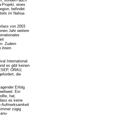
en, sondern auch
-Projekt, eines
egion, befindet
teils im Nahua-
erlass von 2003
enen Jahr weitere
ernationales
eit
ben. Zudem
n ihrem
al International:
und es gibt keinen
IDESEP, ORAU,
fordert, die
lagender Erfolg
weltweit. Ein
lte, hat,
dass es keine
die Aufmerksamkeit
 immer zügig
Manu-