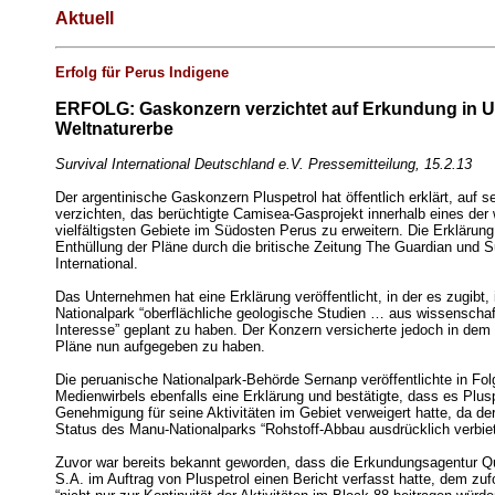
Aktuell
Erfolg für Perus Indigene
ERFOLG: Gaskonzern verzichtet auf Erkundung in
Weltnaturerbe
Survival International Deutschland e.V. Pressemitteilung, 15.2.13
Der argentinische Gaskonzern Pluspetrol hat öffentlich erklärt, auf s
verzichten, das berüchtigte Camisea-Gasprojekt innerhalb eines der 
vielfältigsten Gebiete im Südosten Perus zu erweitern. Die Erklärung 
Enthüllung der Pläne durch die britische Zeitung The Guardian und S
International.
Das Unternehmen hat eine Erklärung veröffentlicht, in der es zugibt
Nationalpark “oberflächliche geologische Studien … aus wissenscha
Interesse” geplant zu haben. Der Konzern versicherte jedoch in dem
Pläne nun aufgegeben zu haben.
Die peruanische Nationalpark-Behörde Sernanp veröffentlichte in Fo
Medienwirbels ebenfalls eine Erklärung und bestätigte, dass es Plusp
Genehmigung für seine Aktivitäten im Gebiet verweigert hatte, da de
Status des Manu-Nationalparks “Rohstoff-Abbau ausdrücklich verbiet
Zuvor war bereits bekannt geworden, dass die Erkundungsagentur Q
S.A. im Auftrag von Pluspetrol einen Bericht verfasst hatte, dem zuf