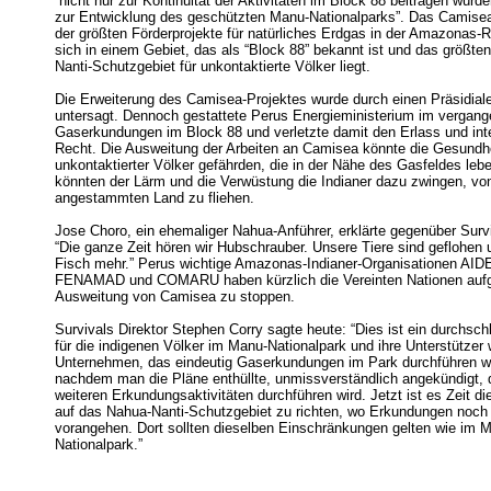
“nicht nur zur Kontinuität der Aktivitäten im Block 88 beitragen würd
zur Entwicklung des geschützten Manu-Nationalparks”. Das Camisea
der größten Förderprojekte für natürliches Erdgas in der Amazonas-R
sich in einem Gebiet, das als “Block 88” bekannt ist und das größten
Nanti-Schutzgebiet für unkontaktierte Völker liegt.
Die Erweiterung des Camisea-Projektes wurde durch einen Präsidial
untersagt. Dennoch gestattete Perus Energieministerium im vergang
Gaserkundungen im Block 88 und verletzte damit den Erlass und int
Recht. Die Ausweitung der Arbeiten an Camisea könnte die Gesundh
unkontaktierter Völker gefährden, die in der Nähe des Gasfeldes le
könnten der Lärm und die Verwüstung die Indianer dazu zwingen, vo
angestammten Land zu fliehen.
Jose Choro, ein ehemaliger Nahua-Anführer, erklärte gegenüber Surviv
“Die ganze Zeit hören wir Hubschrauber. Unsere Tiere sind geflohen 
Fisch mehr.” Perus wichtige Amazonas-Indianer-Organisationen A
FENAMAD und COMARU haben kürzlich die Vereinten Nationen aufge
Ausweitung von Camisea zu stoppen.
Survivals Direktor Stephen Corry sagte heute: “Dies ist ein durchsch
für die indigenen Völker im Manu-Nationalpark und ihre Unterstützer 
Unternehmen, das eindeutig Gaserkundungen im Park durchführen wol
nachdem man die Pläne enthüllte, unmissverständlich angekündigt, 
weiteren Erkundungsaktivitäten durchführen wird. Jetzt ist es Zeit 
auf das Nahua-Nanti-Schutzgebiet zu richten, wo Erkundungen noch
vorangehen. Dort sollten dieselben Einschränkungen gelten wie im 
Nationalpark.”