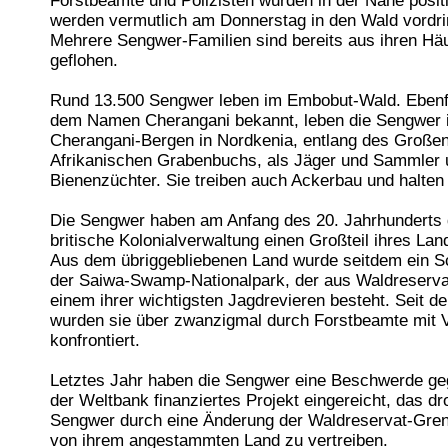
Forstbeamte und Polizisten wurden in der Nähe positi
werden vermutlich am Donnerstag in den Wald vordri
Mehrere Sengwer-Familien sind bereits aus ihren Hä
geflohen.
Rund 13.500 Sengwer leben im Embobut-Wald. Ebenfa
dem Namen Cherangani bekannt, leben die Sengwer 
Cherangani-Bergen in Nordkenia, entlang des Große
Afrikanischen Grabenbuchs, als Jäger und Sammler 
Bienenzüchter. Sie treiben auch Ackerbau und halten
Die Sengwer haben am Anfang des 20. Jahrhunderts 
britische Kolonialverwaltung einen Großteil ihres Lan
Aus dem übriggebliebenen Land wurde seitdem ein S
der Saiwa-Swamp-Nationalpark, der aus Waldreserv
einem ihrer wichtigsten Jagdrevieren besteht. Seit d
wurden sie über zwanzigmal durch Forstbeamte mit 
konfrontiert.
Letztes Jahr haben die Sengwer eine Beschwerde ge
der Weltbank finanziertes Projekt eingereicht, das dro
Sengwer durch eine Änderung der Waldreservat-Gren
von ihrem angestammten Land zu vertreiben.