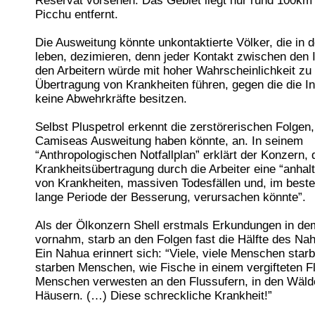
Reservat vorsehen. Das Gebiet liegt nur rund 100k
Picchu entfernt.
Die Ausweitung könnte unkontaktierte Völker, die in
leben, dezimieren, denn jeder Kontakt zwischen den 
den Arbeitern würde mit hoher Wahrscheinlichkeit zu 
Übertragung von Krankheiten führen, gegen die die I
keine Abwehrkräfte besitzen.
Selbst Pluspetrol erkennt die zerstörerischen Folgen,
Camiseas Ausweitung haben könnte, an. In seinem
“Anthropologischen Notfallplan” erklärt der Konzern, 
Krankheitsübertragung durch die Arbeiter eine “anhal
von Krankheiten, massiven Todesfällen und, im besten
lange Periode der Besserung, verursachen könnte”.
Als der Ölkonzern Shell erstmals Erkundungen in de
vornahm, starb an den Folgen fast die Hälfte des Na
Ein Nahua erinnert sich: “Viele, viele Menschen starb
starben Menschen, wie Fische in einem vergifteten F
Menschen verwesten an den Flussufern, in den Wälde
Häusern. (…) Diese schreckliche Krankheit!”