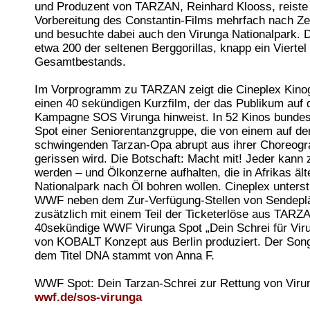
und Produzent von TARZAN, Reinhard Klooss, reiste
Vorbereitung des Constantin-Films mehrfach nach Zen
und besuchte dabei auch den Virunga Nationalpark. D
etwa 200 der seltenen Berggorillas, knapp ein Viertel
Gesamtbestands.
Im Vorprogramm zu TARZAN zeigt die Cineplex Kin
einen 40 sekündigen Kurzfilm, der das Publikum auf
Kampagne SOS Virunga hinweist. In 52 Kinos bundesw
Spot einer Seniorentanzgruppe, die von einem auf de
schwingenden Tarzan-Opa abrupt aus ihrer Choreogr
gerissen wird. Die Botschaft: Macht mit! Jeder kann
werden – und Ölkonzerne aufhalten, die in Afrikas äl
Nationalpark nach Öl bohren wollen. Cineplex unterst
WWF neben dem Zur-Verfügung-Stellen von Sendepl
zusätzlich mit einem Teil der Ticketerlöse aus TARZ
40sekündige WWF Virunga Spot „Dein Schrei für Vir
von KOBALT Konzept aus Berlin produziert. Der Son
dem Titel DNA stammt von Anna F.
WWF Spot: Dein Tarzan-Schrei zur Rettung von Virun
wwf.de/sos-virunga