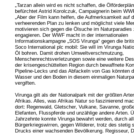
„Tarzan allein wird es nicht schaffen, die Ölförderplä
befürchtet Astrid Korolczuk, Campaignerin beim WWF
„Aber der Film kann helfen, die Aufmerksamkeit auf 
verheerenden Plan zu lenken und möglichst viele M
motivieren sich gegen die Ölsuche im Naturparadies
engagieren. Der WWF macht in der internationalen
Informationskampagne „SOS Virunga“ gegen die briti
Soco International plc mobil: Sie will im Virunga Nat
Öl bohren. Damit drohen Umweltverschmutzung,
Menschenrechtsverletzungen sowie eine weitere Dest
der krisengeschüttelten Region durch bewaffnete Konf
Pipeline-Lecks und das Abfackeln von Gas könnten di
Wasser und den Boden in diesem einmaligen Naturpa
vergiften.
Virunga gilt als der Nationalpark mit der größten Arten
Afrikas. Alles, was Afrikas Natur so faszinierend mach
dort: Regenwald, Gletscher, Vulkane, Savanne, groß
Elefanten, Flusspferde und unzählige andere Arten. Ü
Jahrzehnte konnte Virunga bewahrt werden, durch al
Bürgerkriegswirren, gegen Wilderer, trotz des stetig 
Drucks einer wachsenden Bevölkerung. Regisseur, 