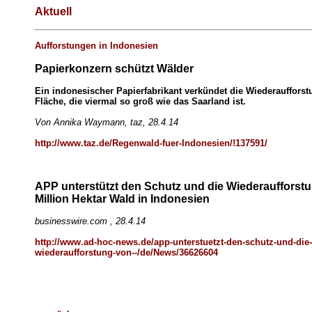
Aktuell
Aufforstungen in Indonesien
Papierkonzern schützt Wälder
Ein indonesischer Papierfabrikant verkündet die Wiederaufforst
Fläche, die viermal so groß wie das Saarland ist.
Von Annika Waymann, taz, 28.4.14
http://www.taz.de/Regenwald-fuer-Indonesien/!137591/
APP unterstützt den Schutz und die Wiederaufforstu
Million Hektar Wald in Indonesien
businesswire.com , 28.4.14
http://www.ad-hoc-news.de/app-unterstuetzt-den-schutz-und-die-
wiederaufforstung-von--/de/News/36626604