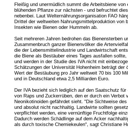
Fleißig und unermüdlich summt die Arbeitsbiene von 
blühenden Pflanze zur nächsten - und befruchtet die
nebenbei. Laut Welternährungsorganisation FAO häng
Drittel der weltweiten Nahrungsmittelproduktion von
Insekten wie Bienen oder Hummeln ab.
Seit mehreren Jahren bedrohen das Bienensterben u
Zusammenbruch ganzer Bienenvölker die Artenvielfal
die der Lebensmittelindustrie und Landwirtschaft ent
die Biene als Bestäuber eines Tages ausfallen sollte
und werden in der Studie des IVA nicht mit einbezog
Schätzungen der Universität Hohenheim beträgt der
Wert der Bestäubung pro Jahr weltweit 70 bis 100 Mil
und in Deutschland etwa 2,5 Milliarden Euro.
Der IVA bezieht sich lediglich auf den Saatschutz fü
von Raps und Zuckerrüben, den er durch ein Verbot 
Neonikotinoiden gefährdet sieht. "Die Sichtweise des I
und absolut nicht nachhaltig. Landwirte sollten gesetz
verpflichtet werden, eine vernünftige Fruchtfolge einz
Dadurch werden Schädlinge auf dem Acker nachhalti
als durch toxische Chemiekeulen", sagt Christiane Hu