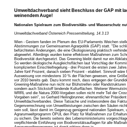
Umweltdachverband sieht Beschluss der GAP mit 
weinendem Auge!
Nationalen Spielraum zum Biodiversitäts- und Wasserschutz nu
Umweltdachverband Österreich Pressemitteilung, 14.3.13
Wien - Gestern fanden im Plenum des EU-Parlaments Weichen stell
Abstimmungen zur Gemeinsamen Agrarpolitik (GAP) statt. "Die sch
befürchteten Änderungen, die eine Ökologisierung praktisch verhinde
abgewehrt. Allerdings wurden keine effektiven Maßnahmen zum Sch
Biodiversität durchgesetzt. Das Greening bleibt damit nur ein Abklat
So werden ökologische Ausgleichsflächen laut Vorschlag der Kommis
komplizierten Einschleifregelung - drei Prozent die ersten zwei Jahre
Jahre fünf Prozent, danach sieben Prozent - etabliert. Sinnvoll wäre h
Ausweisung von mindestens 10 % der Flächen gewesen, eine Größe
vor 2010 bereits gab. Dazu kommt noch, dass entgegen der Grundid
Greening-Maßnahme nun nicht nur Blühstreifen oder Randstrukturen 
sondern auch Stickstoff bindende Kulturflächen. Weiterer Wermutstr
WRRL und die Natura 2000-Vorgaben sollen nicht mehr Teil der Cro
Vorgaben sein", so Gerhard Heilingbrunner, ehrenamtlicher Präsident
Umweltdachverbandes. Diese Tatsache und insbesondere das Faktu
Gegenverrechnung von Umweltleistungen zwischen den Säulen nich
sein soll, lässt damit im Gegenzug genügend nationalen Spielraum,
Agrarumweltprogramm ÖPUL den Platz für Maßnahmen zur Erhaltung 
zu sichern. Die bereits seitens des Lebensministeriums vorgeschlag
verpflichtende Einführung von Biodiversitätsauflagen für alle Maßn
Agrarumweltprogramms ist damit nötiger denn je.