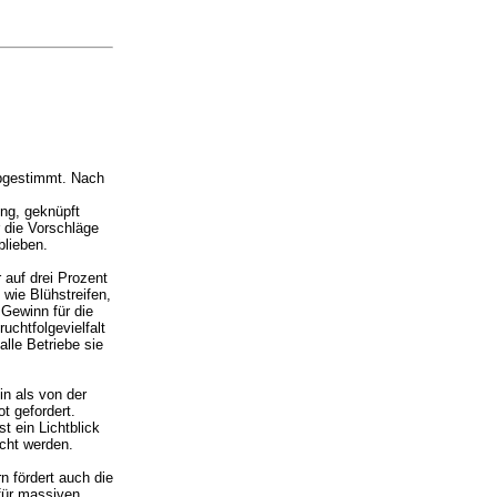
abgestimmt. Nach
ng, geknüpft
 die Vorschläge
lieben.
 auf drei Prozent
wie Blühstreifen,
Gewinn für die
uchtfolgevielfalt
alle Betriebe sie
in als von der
t gefordert.
t ein Lichtblick
icht werden.
rn fördert auch die
 für massiven