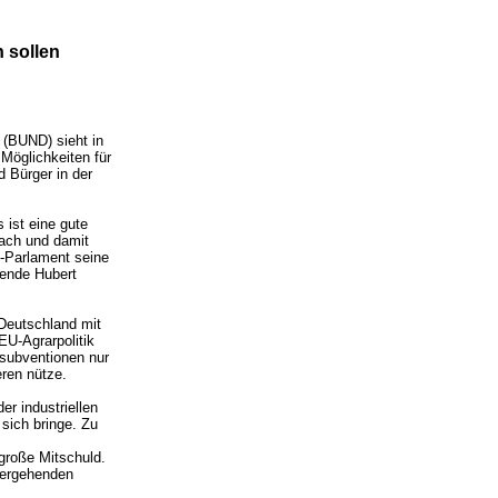
 sollen
 (BUND) sieht in
Möglichkeiten für
d Bürger in der
 ist eine gute
wach und damit
U-Parlament seine
zende Hubert
Deutschland mit
U-Agrarpolitik
rsubventionen nur
ren nütze.
r industriellen
 sich bringe. Zu
große Mitschuld.
tergehenden