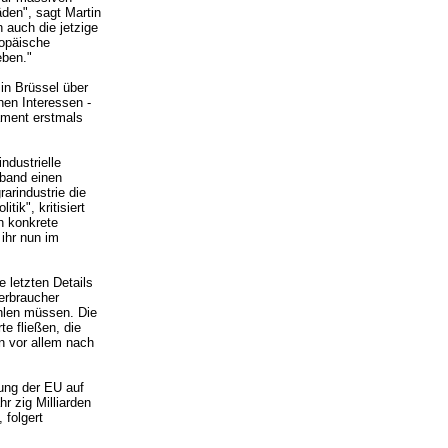
den", sagt Martin
 auch die jetzige
ropäische
eben."
 in Brüssel über
hen Interessen -
ament erstmals
industrielle
rband einen
rarindustrie die
ik", kritisiert
en konkrete
ihr nun im
letzten Details
erbraucher
hlen müssen. Die
e fließen, die
n vor allem nach
ung der EU auf
hr zig Milliarden
 folgert