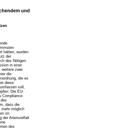
lachendem und
tzen
ende
limmsten
rt hätten, wurden
utz der
sch des Nötigen.
sion in einer
, weitere zwei
ier die
nordnung, die es
ee diese
umfassen soll,
opfen: Die EU-
ss Compliance-
 des
m, dass die
t mehr möglich
 um im
der Artenvielfalt
ene
ahmen des