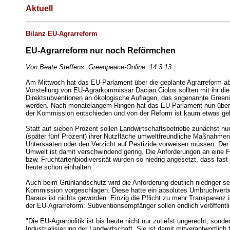
Aktuell
Bilanz EU-Agrarreform
EU-Agrarreform nur noch Reförmchen
Von Beate Steffens, Greenpeace-Online, 14.3.13
Am Mittwoch hat das EU-Parlament über die geplante Agrarreform 
Vorstellung von EU-Agrarkommissar Dacian Ciolos sollten mit ihr die
Direktsubventionen an ökologische Auflagen, das sogenannte Greeni
werden. Nach monatelangem Ringen hat das EU-Parlament nun über
der Kommission entschieden und von der Reform ist kaum etwas geb
Statt auf sieben Prozent sollen Landwirtschaftsbetriebe zunächst nur
(später fünf Prozent) ihrer Nutzfläche umweltfreundliche Maßnahmen 
Untersaaten oder den Verzicht auf Pestizide vorweisen müssen. Der 
Umwelt ist damit verschwindend gering. Die Anforderungen an eine Fr
bzw. Fruchtartenbiodiversität wurden so niedrig angesetzt, dass fast 
heute schon einhalten.
Auch beim Grünlandschutz wird die Anforderung deutlich niedriger se
Kommission vorgeschlagen. Diese hatte ein absolutes Umbruchverbo
Daraus ist nichts geworden. Einzig die Pflicht zu mehr Transparenz is
der EU-Agrarreform: Subventionsempfänger sollen endlich veröffentl
"Die EU-Agrarpolitik ist bis heute nicht nur zutiefst ungerecht, sonde
Industrialisierung der Landwirtschaft. Sie ist damit mitverantwortlich