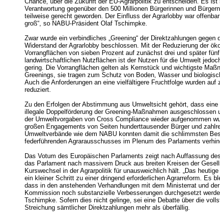
Chance, über die Zukunft der EU-Agrarpolitik zu entscheiden. Es ist
Verantwortung gegenüber den 500 Millionen Bürgerinnen und Bürgern
teilweise gerecht geworden. Der Einfluss der Agrarlobby war offenba
groß“, so NABU-Präsident Olaf Tschimpke.
Zwar wurde ein verbindliches „Greening“ der Direktzahlungen gegen 
Widerstand der Agrarlobby beschlossen. Mit der Reduzierung der ök
Vorrangflächen von sieben Prozent auf zunächst drei und später fünf
landwirtschaftlichen Nutzflächen ist der Nutzen für die Umwelt jedo
gering. Die Vorrangflächen gelten als Kernstück und wichtigste Ma
Greenings, sie tragen zum Schutz von Boden, Wasser und biologische
Auch die Anforderungen an eine vielfältigere Fruchtfolge wurden auf 
reduziert.
Zu den Erfolgen der Abstimmung aus Umweltsicht gehört, dass eine 
illegale Doppelförderung der Greening-Maßnahmen ausgeschlossen u
der Umweltvorgaben von Cross Compliance wieder aufgenommen wu
großen Engagements von Seiten hunderttausender Bürger und zahlre
Umweltverbände wie dem NABU konnten damit die schlimmsten Be
federführenden Agrarausschusses im Plenum des Parlaments verhin
Das Votum des Europäischen Parlaments zeigt nach Auffassung d
das Parlament nach massivem Druck aus breiten Kreisen der Gesell
Kurswechsel in der Agrarpolitik für unausweichlich hält. „Das heutige
ein kleiner Schritt zu einer dringend erforderlichen Agrarreform. Es bl
dass in den anstehenden Verhandlungen mit dem Ministerrat und de
Kommission noch substanzielle Verbesserungen durchgesetzt werde
Tschimpke. Sofern dies nicht gelinge, sei eine Debatte über die voll
Streichung sämtlicher Direktzahlungen mehr als überfällig.