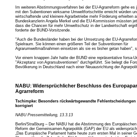
Im weiteren Abstimmungsverfahren bei der EU-Agrarreform gehe es 
mit den Subentionen wirksame Umweltfortschritte erreicht würden un
wirtschaftende und kleinere Agrarbetriebe mehr Förderung erhielten al
Bundeskanzlerin Angela Merkel und die EU-Kommission müssten jetz
dass die Chancen für mehr Umweltschutz in der Landwirtschaft ergri
forderte der BUND-Vorsitzende.
"Auch die Bundesländer haben bei der Umsetzung der EU-Agrarrefo
Spielraum. Sie können einen größeren Teil der Subventionen für
Agrarumweltmaßnahmen einsetzen als sie es bisher getan haben", s
Vor einem knappen Jahr hatte der BUND eine repräsentative forsa-U
"Akzeptanz von Agrarsubventionen" durchgeführt. Sie belegt die For
Bevölkerung in Deutschland nach einer Neuausrichtung der Agrarpolit
NABU: Widersprüchlicher Beschluss des Europapar
Agrarreform
Tschimpke: Besonders rückwärtsgewandte Fehlentscheidungen
korrigiert
NABU Pressemitteilung, 13.3.13
Berlin/Straßburg – Der NABU hat die Abstimmung des Europäischen
Reform der Gemeinsamen Agrarpolitik (GAP) der EU als widersprüchlic
„Das Europäische Parlament hatte heute zum ersten Mal in seiner G