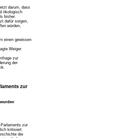
jetzt darum, dass
d ökologisch
s bisher.
t dafür sorgen,
ffen würden,
rm einen gewissen
agte Weiger.
mfrage zur
derung der
ik.
laments zur
 wurden
 Parlaments zur
h kritisiert.
eschichte die