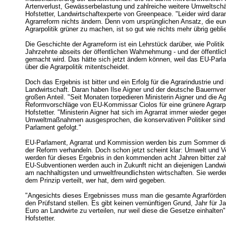
Artenverlust, Gewässerbelastung und zahlreiche weitere Umweltschä
Hofstetter, Landwirtschaftexperte von Greenpeace. "Leider wird daran
Agrarreform nichts ändern. Denn vom ursprünglichen Ansatz, die eu
Agrarpolitik grüner zu machen, ist so gut wie nichts mehr übrig gebli
Die Geschichte der Agrarreform ist ein Lehrstück darüber, wie Politik
Jahrzehnte abseits der öffentlichen Wahrnehmung - und der öffentlic
gemacht wird. Das hätte sich jetzt ändern können, weil das EU-Parl
über die Agrarpolitik mitentscheidet.
Doch das Ergebnis ist bitter und ein Erfolg für die Agrarindustrie und 
Landwirtschaft. Daran haben Ilse Aigner und der deutsche Bauernve
großen Anteil. "Seit Monaten torpedieren Ministerin Aigner und die Ag
Reformvorschläge von EU-Kommissar Ciolos für eine grünere Agrarpolit
Hofstetter. "Ministerin Aigner hat sich im Agrarrat immer wieder geg
Umweltmaßnahmen ausgesprochen, die konservativen Politiker sind 
Parlament gefolgt."
EU-Parlament, Agrarrat und Kommission werden bis zum Sommer die 
der Reform verhandeln. Doch schon jetzt scheint klar: Umwelt und V
werden für dieses Ergebnis in den kommenden acht Jahren bitter za
EU-Subventionen werden auch in Zukunft nicht an diejenigen Landwirt
am nachhaltigsten und umweltfreundlichsten wirtschaften. Sie werde
dem Prinzip verteilt, wer hat, dem wird gegeben.
"Angesichts dieses Ergebnisses muss man die gesamte Agrarförder
den Prüfstand stellen. Es gibt keinen vernünftigen Grund, Jahr für Ja
Euro an Landwirte zu verteilen, nur weil diese die Gesetze einhalten",
Hofstetter.