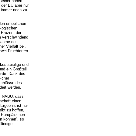
 seiner hohen
 der EU aber nur
r immer noch zu
den erheblichen
ologischen
 Prozent der
ch verschwindend
ßnahme des
r Vielfalt bei.
zwei Fruchtarten
kostspielige und
nd ein Großteil
rde. Dank des
icher
schlüsse des
dert werden.
es NABU, dass
schaft einen
 Ergebnis ist nur
eibt zu hoffen,
r Europäischen
n können“, so
ständige