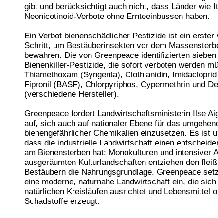
gibt und berücksichtigt auch nicht, dass Länder wie I
Neonicotinoid-Verbote ohne Ernteeinbussen haben.
Ein Verbot bienenschädlicher Pestizide ist ein erster 
Schritt, um Bestäuberinsekten vor dem Massensterb
bewahren. Die von Greenpeace identifizierten siebe
Bienenkiller-Pestizide, die sofort verboten werden m
Thiamethoxam (Syngenta), Clothianidin, Imidacloprid
Fipronil (BASF), Chlorpyriphos, Cypermethrin und De
(verschiedene Hersteller).
Greenpeace fordert Landwirtschaftsministerin Ilse A
auf, sich auch auf nationaler Ebene für das umgehen
bienengefährlicher Chemikalien einzusetzen. Es ist un
dass die industrielle Landwirtschaft einen entscheide
am Bienensterben hat: Monokulturen und intensiver 
ausgeräumten Kulturlandschaften entziehen den fleiß
Bestäubern die Nahrungsgrundlage. Greenpeace setzt
eine moderne, naturnahe Landwirtschaft ein, die sich
natürlichen Kreisläufen ausrichtet und Lebensmittel 
Schadstoffe erzeugt.