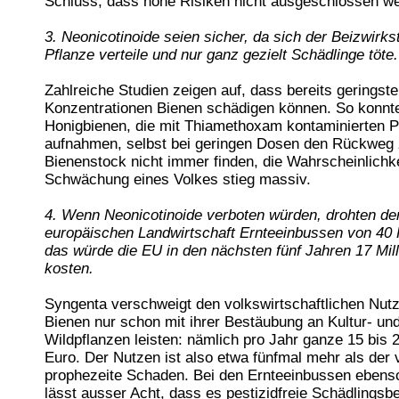
Schluss, dass hohe Risiken nicht ausgeschlossen w
3. Neonicotinoide seien sicher, da sich der Beizwirkst
Pflanze verteile und nur ganz gezielt Schädlinge töte.
Zahlreiche Studien zeigen auf, dass bereits geringste
Konzentrationen Bienen schädigen können. So konnt
Honigbienen, die mit Thiamethoxam kontaminierten P
aufnahmen, selbst bei geringen Dosen den Rückweg
Bienenstock nicht immer finden, die Wahrscheinlichke
Schwächung eines Volkes stieg massiv.
4. Wenn Neonicotinoide verboten würden, drohten de
europäischen Landwirtschaft Ernteeinbussen von 40 
das würde die EU in den nächsten fünf Jahren 17 Mil
kosten.
Syngenta verschweigt den volkswirtschaftlichen Nut
Bienen nur schon mit ihrer Bestäubung an Kultur- un
Wildpflanzen leisten: nämlich pro Jahr ganze 15 bis 2
Euro. Der Nutzen ist also etwa fünfmal mehr als der
prophezeite Schaden. Bei den Ernteeinbussen ebens
lässt ausser Acht, dass es pestizidfreie Schädlings