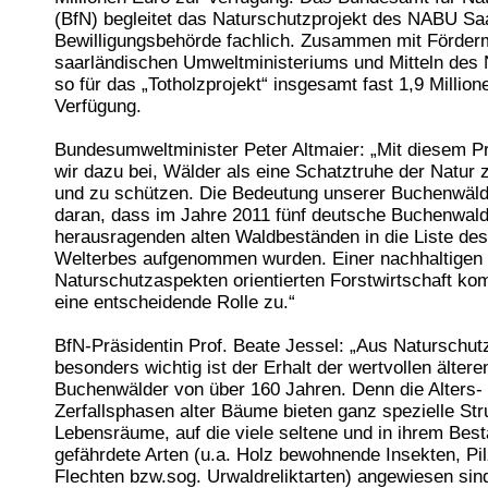
(BfN) begleitet das Naturschutzprojekt des NABU Saa
Bewilligungsbehörde fachlich. Zusammen mit Förderm
saarländischen Umweltministeriums und Mitteln des
so für das „Totholzprojekt“ insgesamt fast 1,9 Million
Verfügung.
Bundesumweltminister Peter Altmaier: „Mit diesem Pr
wir dazu bei, Wälder als eine Schatztruhe der Natur
und zu schützen. Die Bedeutung unserer Buchenwälde
daran, dass im Jahre 2011 fünf deutsche Buchenwald
herausragenden alten Waldbeständen in die Liste 
Welterbes aufgenommen wurden. Einer nachhaltigen
Naturschutzaspekten orientierten Forstwirtschaft ko
eine entscheidende Rolle zu.“
BfN-Präsidentin Prof. Beate Jessel: „Aus Naturschut
besonders wichtig ist der Erhalt der wertvollen ältere
Buchenwälder von über 160 Jahren. Denn die Alters-
Zerfallsphasen alter Bäume bieten ganz spezielle Str
Lebensräume, auf die viele seltene und in ihrem Bes
gefährdete Arten (u.a. Holz bewohnende Insekten, Pi
Flechten bzw.sog. Urwaldreliktarten) angewiesen sin