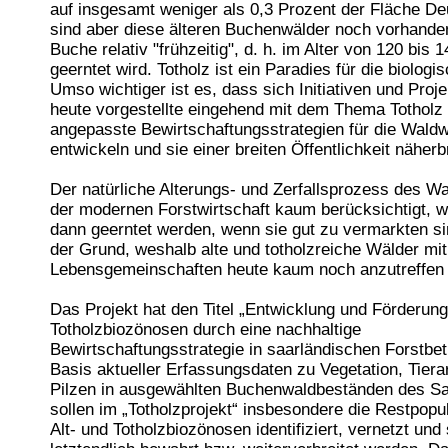
auf insgesamt weniger als 0,3 Prozent der Fläche D
sind aber diese älteren Buchenwälder noch vorhanden
Buche relativ "frühzeitig", d. h. im Alter von 120 bis 
geerntet wird. Totholz ist ein Paradies für die biologis
Umso wichtiger ist es, dass sich Initiativen und Proj
heute vorgestellte eingehend mit dem Thema Totholz 
angepasste Bewirtschaftungsstrategien für die Waldw
entwickeln und sie einer breiten Öffentlichkeit näherb
Der natürliche Alterungs- und Zerfallsprozess des Wa
der modernen Forstwirtschaft kaum berücksichtigt, w
dann geerntet werden, wenn sie gut zu vermarkten si
der Grund, weshalb alte und totholzreiche Wälder mit
Lebensgemeinschaften heute kaum noch anzutreffen 
Das Projekt hat den Titel „Entwicklung und Förderung
Totholzbiozönosen durch eine nachhaltige
Bewirtschaftungsstrategie in saarländischen Forstbet
Basis aktueller Erfassungsdaten zu Vegetation, Tiera
Pilzen in ausgewählten Buchenwaldbeständen des S
sollen im „Totholzprojekt“ insbesondere die Restpopu
Alt- und Totholzbiozönosen identifiziert, vernetzt und