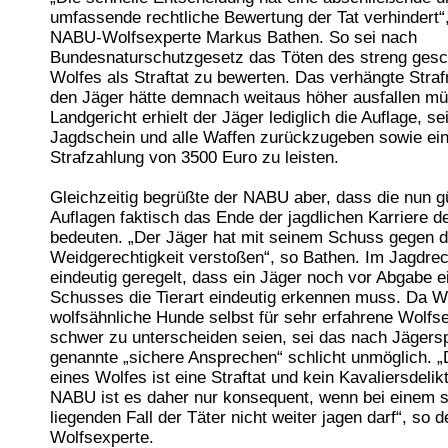
umfassende rechtliche Bewertung der Tat verhindert“, 
NABU-Wolfsexperte Markus Bathen. So sei nach
Bundesnaturschutzgesetz das Töten des streng gesc
Wolfes als Straftat zu bewerten. Das verhängte Str
den Jäger hätte demnach weitaus höher ausfallen m
Landgericht erhielt der Jäger lediglich die Auflage, se
Jagdschein und alle Waffen zurückzugeben sowie ei
Strafzahlung von 3500 Euro zu leisten.
Gleichzeitig begrüßte der NABU aber, dass die nun g
Auflagen faktisch das Ende der jagdlichen Karriere 
bedeuten. „Der Jäger hat mit seinem Schuss gegen d
Weidgerechtigkeit verstoßen“, so Bathen. Im Jagdrec
eindeutig geregelt, dass ein Jäger noch vor Abgabe e
Schusses die Tierart eindeutig erkennen muss. Da W
wolfsähnliche Hunde selbst für sehr erfahrene Wolfs
schwer zu unterscheiden seien, sei das nach Jägers
genannte „sichere Ansprechen“ schlicht unmöglich. 
eines Wolfes ist eine Straftat und kein Kavaliersdelik
NABU ist es daher nur konsequent, wenn bei einem s
liegenden Fall der Täter nicht weiter jagen darf“, so
Wolfsexperte.