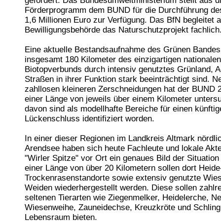
gefördert. Das Bundesumweltministerium stellt aus 
Förderprogramm dem BUND für die Durchführung des
1,6 Millionen Euro zur Verfügung. Das BfN begleitet a
Bewilligungsbehörde das Naturschutzprojekt fachlich
Eine aktuelle Bestandsaufnahme des Grünen Bandes
insgesamt 180 Kilometer des einzigartigen nationalen
Biotopverbunds durch intensiv genutztes Grünland, 
Straßen in ihrer Funktion stark beeinträchtigt sind. 
zahllosen kleineren Zerschneidungen hat der BUND 
einer Länge von jeweils über einem Kilometer untersu
davon sind als modellhafte Bereiche für einen künftig
Lückenschluss identifiziert worden.
In einer dieser Regionen im Landkreis Altmark nördli
Arendsee haben sich heute Fachleute und lokale Akte
"Wirler Spitze" vor Ort ein genaues Bild der Situatio
einer Länge von über 20 Kilometern sollen dort Heide
Trockenrasenstandorte sowie extensiv genutzte Wie
Weiden wiederhergestellt werden. Diese sollen zahlr
seltenen Tierarten wie Ziegenmelker, Heidelerche, Ne
Wiesenweihe, Zauneidechse, Kreuzkröte und Schlingn
Lebensraum bieten.