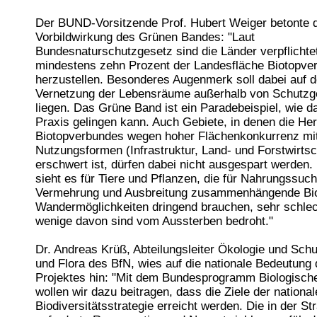
Der BUND-Vorsitzende Prof. Hubert Weiger betonte 
Vorbildwirkung des Grünen Bandes: "Laut
Bundesnaturschutzgesetz sind die Länder verpflichtet
mindestens zehn Prozent der Landesfläche Biotopv
herzustellen. Besonderes Augenmerk soll dabei auf d
Vernetzung der Lebensräume außerhalb von Schutzg
liegen. Das Grüne Band ist ein Paradebeispiel, wie da
Praxis gelingen kann. Auch Gebiete, in denen die Her
Biotopverbundes wegen hoher Flächenkonkurrenz mit
Nutzungsformen (Infrastruktur, Land- und Forstwirtsch
erschwert ist, dürfen dabei nicht ausgespart werden.
sieht es für Tiere und Pflanzen, die für Nahrungssuch
Vermehrung und Ausbreitung zusammenhängende Bi
Wandermöglichkeiten dringend brauchen, sehr schlec
wenige davon sind vom Aussterben bedroht."
Dr. Andreas Krüß, Abteilungsleiter Ökologie und Sch
und Flora des BfN, wies auf die nationale Bedeutung
Projektes hin: "Mit dem Bundesprogramm Biologische 
wollen wir dazu beitragen, dass die Ziele der nationa
Biodiversitätsstrategie erreicht werden. Die in der St