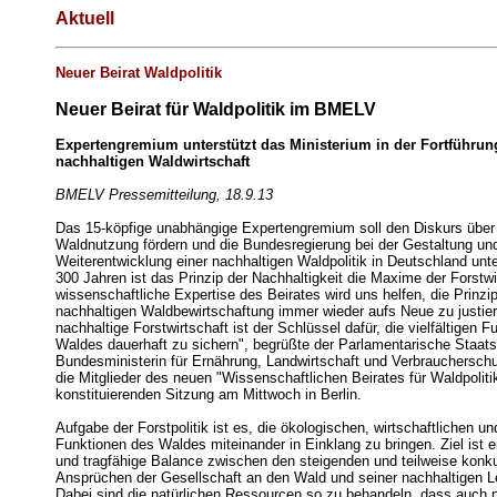
Aktuell
Neuer Beirat Waldpolitik
Neuer Beirat für Waldpolitik im BMELV
Expertengremium unterstützt das Ministerium in der Fortführun
nachhaltigen Waldwirtschaft
BMELV Pressemitteilung, 18.9.13
Das 15-köpfige unabhängige Expertengremium soll den Diskurs über
Waldnutzung fördern und die Bundesregierung bei der Gestaltung un
Weiterentwicklung einer nachhaltigen Waldpolitik in Deutschland unte
300 Jahren ist das Prinzip der Nachhaltigkeit die Maxime der Forstwi
wissenschaftliche Expertise des Beirates wird uns helfen, die Prinzip
nachhaltigen Waldbewirtschaftung immer wieder aufs Neue zu justier
nachhaltige Forstwirtschaft ist der Schlüssel dafür, die vielfältigen 
Waldes dauerhaft zu sichern", begrüßte der Parlamentarische Staats
Bundesministerin für Ernährung, Landwirtschaft und Verbraucherschu
die Mitglieder des neuen "Wissenschaftlichen Beirates für Waldpoliti
konstituierenden Sitzung am Mittwoch in Berlin.
Aufgabe der Forstpolitik ist es, die ökologischen, wirtschaftlichen un
Funktionen des Waldes miteinander in Einklang zu bringen. Ziel ist
und tragfähige Balance zwischen den steigenden und teilweise konku
Ansprüchen der Gesellschaft an den Wald und seiner nachhaltigen Le
Dabei sind die natürlichen Ressourcen so zu behandeln, dass auch 