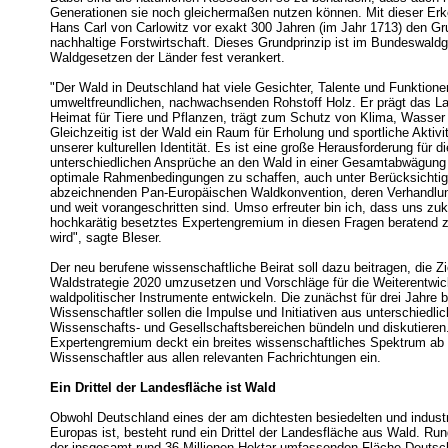
Generationen sie noch gleichermaßen nutzen können. Mit dieser Erk
Hans Carl von Carlowitz vor exakt 300 Jahren (im Jahr 1713) den Gru
nachhaltige Forstwirtschaft. Dieses Grundprinzip ist im Bundeswald
Waldgesetzen der Länder fest verankert.
"Der Wald in Deutschland hat viele Gesichter, Talente und Funktionen
umweltfreundlichen, nachwachsenden Rohstoff Holz. Er prägt das Lan
Heimat für Tiere und Pflanzen, trägt zum Schutz von Klima, Wasser
Gleichzeitig ist der Wald ein Raum für Erholung und sportliche Aktivi
unserer kulturellen Identität. Es ist eine große Herausforderung für di
unterschiedlichen Ansprüche an den Wald in einer Gesamtabwägung
optimale Rahmenbedingungen zu schaffen, auch unter Berücksichtig
abzeichnenden Pan-Europäischen Waldkonvention, deren Verhandlun
und weit vorangeschritten sind. Umso erfreuter bin ich, dass uns zuk
hochkarätig besetztes Expertengremium in diesen Fragen beratend z
wird", sagte Bleser.
Der neu berufene wissenschaftliche Beirat soll dazu beitragen, die Zi
Waldstrategie 2020 umzusetzen und Vorschläge für die Weiterentwic
waldpolitischer Instrumente entwickeln. Die zunächst für drei Jahre 
Wissenschaftler sollen die Impulse und Initiativen aus unterschiedli
Wissenschafts- und Gesellschaftsbereichen bündeln und diskutieren
Expertengremium deckt ein breites wissenschaftliches Spektrum ab 
Wissenschaftler aus allen relevanten Fachrichtungen ein.
Ein Drittel der Landesfläche ist Wald
Obwohl Deutschland eines der am dichtesten besiedelten und industri
Europas ist, besteht rund ein Drittel der Landesfläche aus Wald. Run
der insgesamt rund 36 Millionen Hektar umfassenden Fläche Deutsc