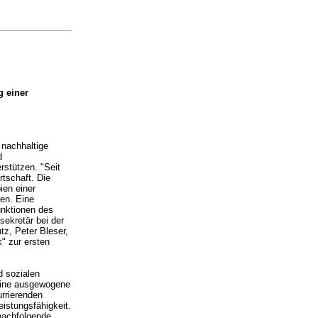
g einer
 nachhaltige
d
rstützen. "Seit
rtschaft. Die
ien einer
en. Eine
Funktionen des
sekretär bei der
tz, Peter Bleser,
k" zur ersten
d sozialen
 eine ausgewogene
rrierenden
istungsfähigkeit.
nachfolgende