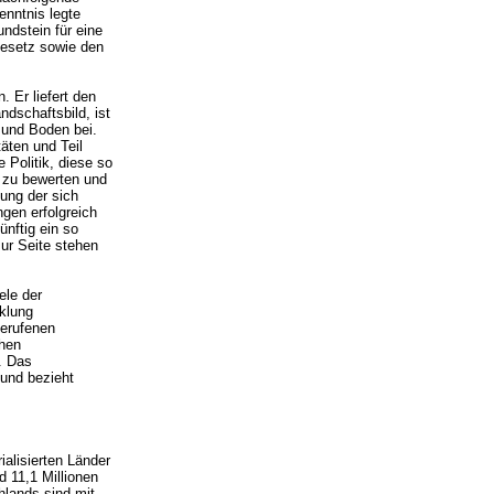
enntnis legte
ndstein für eine
gesetz sowie den
. Er liefert den
dschaftsbild, ist
 und Boden bei.
täten und Teil
e Politik, diese so
 zu bewerten und
ung der sich
gen erfolgreich
ünftig ein so
ur Seite stehen
ele der
klung
berufenen
chen
. Das
und bezieht
alisierten Länder
d 11,1 Millionen
hlands sind mit