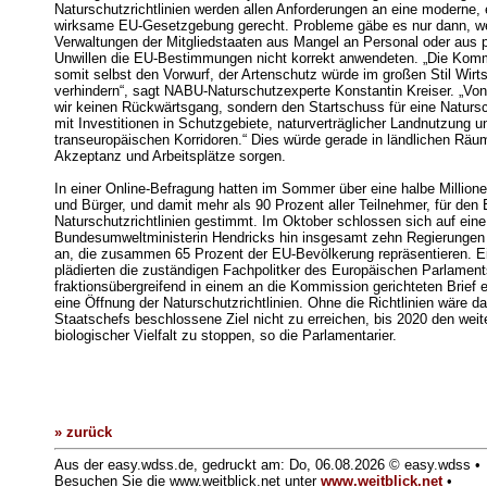
Naturschutzrichtlinien werden allen Anforderungen an eine moderne, e
wirksame EU-Gesetzgebung gerecht. Probleme gäbe es nur dann, w
Verwaltungen der Mitgliedstaaten aus Mangel an Personal oder aus 
Unwillen die EU-Bestimmungen nicht korrekt anwendeten. „Die Komm
somit selbst den Vorwurf, der Artenschutz würde im großen Stil Wirt
verhindern“, sagt NABU-Naturschutzexperte Konstantin Kreiser. „Von
wir keinen Rückwärtsgang, sondern den Startschuss für eine Natursc
mit Investitionen in Schutzgebiete, naturverträglicher Landnutzung 
transeuropäischen Korridoren.“ Dies würde gerade in ländlichen Räu
Akzeptanz und Arbeitsplätze sorgen.
In einer Online-Befragung hatten im Sommer über eine halbe Million
und Bürger, und damit mehr als 90 Prozent aller Teilnehmer, für den 
Naturschutzrichtlinien gestimmt. Im Oktober schlossen sich auf eine 
Bundesumweltministerin Hendricks hin insgesamt zehn Regierunge
an, die zusammen 65 Prozent der EU-Bevölkerung repräsentieren. E
plädierten die zuständigen Fachpolitker des Europäischen Parlament
fraktionsübergreifend in einem an die Kommission gerichteten Brief 
eine Öffnung der Naturschutzrichtlinien. Ohne die Richtlinien wäre 
Staatschefs beschlossene Ziel nicht zu erreichen, bis 2020 den weit
biologischer Vielfalt zu stoppen, so die Parlamentarier.
» zurück
Aus der easy.wdss.de, gedruckt am: Do, 06.08.2026 © easy.wdss •
Besuchen Sie die www.weitblick.net unter
www.weitblick.net
•