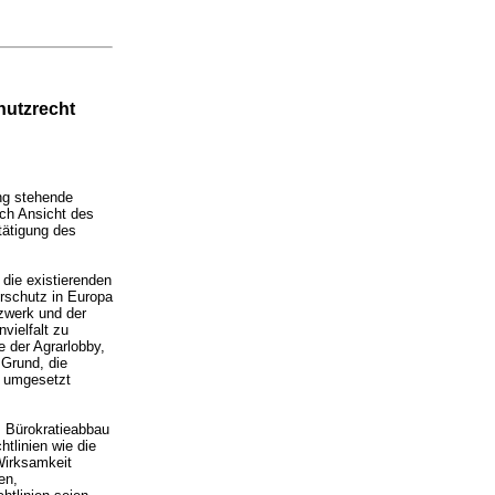
hutzrecht
ng stehende
ach Ansicht des
tätigung des
 die existierenden
urschutz in Europa
zwerk und der
vielfalt zu
e der Agrarlobby,
 Grund, die
r umgesetzt
 Bürokratieabbau
tlinien wie die
 Wirksamkeit
en,