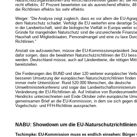
Naturschutzorganisationen und Wirtschaftsvertreter gaben an, die Ric
nicht effektiv, 47 Prozent bewerteten sie als ausreichend effektiv, 4
die Richtlinien effektiv bis sehr effektiv.
Weiger: "Die Analyse zeigt zugleich, dass es vor allem die EU-Agrarpo
dem Naturschutz schadet. Verfolgt die EU weiterhin eine derartige Su
in der Landwirtschaft, wird die biologische Vielfalt in Europa weiter
Gründe für mangelnden Naturschutz sind die unzureichende Finanzi
Haushalt und Mitgliedstaaten, Personalmangel und eine zu laxe Dur
Richtlinien."
Anstatt sie aufzuweichen, müsse der EU-Kommissionspräsident Jea
dafür sorgen, dass die bewährten Naturschutzrichtlinien der EU bes
werden. Deutschland müsse, auch auf Länderebene, die nötigen Mitte
bereitstellen.
Die Forderungen des BUND und über 120 weiterer europäischer Verb
besseren Umsetzung der europäischen Naturschutzrichtlinien finden m
immer mehr Unterstützer: Rund 520.000 Menschen, die deutsche
Umweltministerkonferenz und sogar das Landwirtschaftsministerium 
Veränderung der EU-Richtlinien ab. Auf Initiative von Bundesumweltm
Hendricks unterzeichneten seit Ende Oktober zehn europäische Umw
gemeinsamen Brief an die EU-Kommission, in dem sie sich gegen di
Vogelschutz- und FFH-Richtlinie aussprachen.
NABU: Showdown um die EU-Naturschutzrichtlinien
Tschimpke: EU-Kommission muss es endlich einsehen: Bürger 