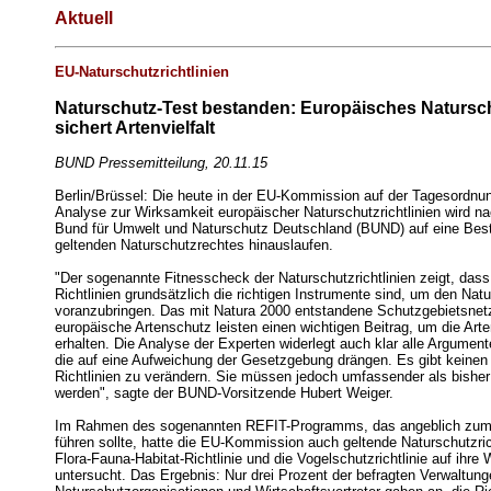
Aktuell
EU-Naturschutzrichtlinien
Naturschutz-Test bestanden: Europäisches Natursc
sichert Artenvielfalt
BUND Pressemitteilung, 20.11.15
Berlin/Brüssel: Die heute in der EU-Kommission auf der Tagesordnu
Analyse zur Wirksamkeit europäischer Naturschutzrichtlinien wird n
Bund für Umwelt und Naturschutz Deutschland (BUND) auf eine Bes
geltenden Naturschutzrechtes hinauslaufen.
"Der sogenannte Fitnesscheck der Naturschutz­richtlinien zeigt, dass
Richtlinien grundsätzlich die richtigen Instrumente sind, um den Nat
voranzubringen. Das mit Natura 2000 entstandene Schutzgebietsnet
europäische Artenschutz leisten einen wichtigen Beitrag, um die Arten
erhalten. Die Analyse der Experten widerlegt auch klar alle Argument
die auf eine Aufweichung der Gesetzgebung drängen. Es gibt keinen
Richtlinien zu verändern. Sie müssen jedoch umfassender als bishe
werden", sagte der BUND-Vorsitzende Hubert Weiger.
Im Rahmen des sogenannten REFIT-Programms, das angeblich zum
führen sollte, hatte die EU-Kommission auch geltende Naturschutzrich
Flora-Fauna-Habitat-Richtlinie und die Vogelschutzrichtlinie auf ihre
untersucht. Das Ergebnis: Nur drei Prozent der befragten Verwaltung