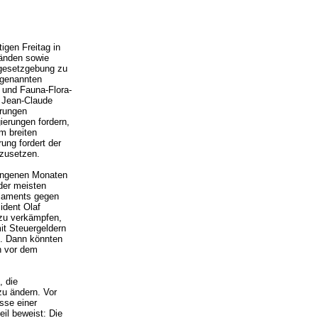
gen Freitag in
bänden sowie
zgesetzgebung zu
 genannten
- und Fauna-Flora-
t Jean-Claude
erungen
ierungen fordern,
m breiten
ung fordert der
mzusetzen.
gangenen Monaten
 der meisten
rlaments gegen
ident Olaf
 zu verkämpfen,
it Steuergeldern
d. Dann könnten
en vor dem
, die
zu ändern. Vor
sse einer
il beweist: Die