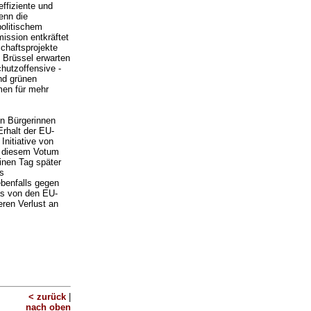
ffiziente und
enn die
politischem
ission entkräftet
schaftsprojekte
 Brüssel erwarten
hutzoffensive -
und grünen
men für mehr
en Bürgerinnen
Erhalt der EU-
Initiative von
n diesem Votum
inen Tag später
s
ebenfalls gegen
das von den EU-
eren Verlust an
< zurück
|
nach oben