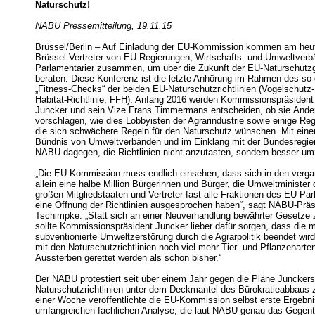
Naturschutz!
NABU Pressemitteilung, 19.11.15
Brüssel/Berlin – Auf Einladung der EU-Kommission kommen am heuti
Brüssel Vertreter von EU-Regierungen, Wirtschafts- und Umweltver
Parlamentarier zusammen, um über die Zukunft der EU-Naturschut
beraten. Diese Konferenz ist die letzte Anhörung im Rahmen des so
„Fitness-Checks“ der beiden EU-Naturschutzrichtlinien (Vogelschutz
Habitat-Richtlinie, FFH). Anfang 2016 werden Kommissionspräsiden
Juncker und sein Vize Frans Timmermans entscheiden, ob sie Änd
vorschlagen, wie dies Lobbyisten der Agrarindustrie sowie einige Reg
die sich schwächere Regeln für den Naturschutz wünschen. Mit eine
Bündnis von Umweltverbänden und im Einklang mit der Bundesregier
NABU dagegen, die Richtlinien nicht anzutasten, sondern besser u
„Die EU-Kommission muss endlich einsehen, dass sich in den ver
allein eine halbe Million Bürgerinnen und Bürger, die Umweltminister
großen Mitgliedstaaten und Vertreter fast alle Fraktionen des EU-Pa
eine Öffnung der Richtlinien ausgesprochen haben“, sagt NABU-Präs
Tschimpke. „Statt sich an einer Neuverhandlung bewährter Gesetze
sollte Kommissionspräsident Juncker lieber dafür sorgen, dass die m
subventionierte Umweltzerstörung durch die Agrarpolitik beendet wir
mit den Naturschutzrichtlinien noch viel mehr Tier- und Pflanzenart
Aussterben gerettet werden als schon bisher.“
Der NABU protestiert seit über einem Jahr gegen die Pläne Junckers
Naturschutzrichtlinien unter dem Deckmantel des Bürokratieabbaus 
einer Woche veröffentlichte die EU-Kommission selbst erste Ergebni
umfangreichen fachlichen Analyse, die laut NABU genau das Gegente