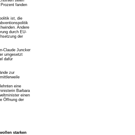
htlinien seien
8 Prozent fanden
litik ist, die
bventionspolitik
 schwinden. Andere
erung durch EU-
chsetzung der
n-Claude Juncker
ser umgesetzt
l dafür
ände zur
ittlerweile
lehnten eine
inisterin Barbara
eltminister einen
e Öffnung der
wollen starken