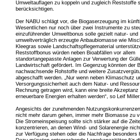
Umweltauflagen zu koppeln und zugleich Reststoffe s
berücksichtigen.
Der NABU schlägt vor, die Biogaserzeugung im künf
Wesentlichen nur noch über zwei Instrumente zu ste
einzuführender Umweltbonus solle gezielt natur- und
umweltverträglich erzeugte Anbaubiomasse wie Misc
Kleegras sowie Landschaftspflegematerial unterstütz
Reststoffbonus würden neben Bioabfällen vor allem
standortangepasste Anlagen zur Verwertung der Gülle
Landwirtschaft gefördert. Im Gegenzug könnten der 
nachwachsende Rohstoffe und weitere Zusatzvergüt
abgeschafft werden. „Nur wenn neben Klimaschutz u
Versorgungssicherheit auch dem Natur- und Ressou
Rechnung getragen wird, kann eine breite Akzeptanz 
erneuerbare Energien erhalten werden“, so Leif Miller
Angesichts der zunehmenden Nutzungskonkurrenzen
nicht mehr darum gehen, immer mehr Biomasse zu v
Die Stromeinspeisung sollte sich stärker auf die Zeit
konzentrieren, an denen Wind- und Solarenergie nich
zur Verfügung stehen oder die Nachfrage besonders h