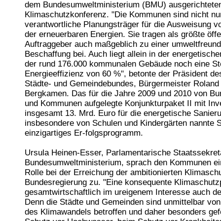
dem Bundesumweltministerium (BMU) ausgerichtete
Klimaschutzkonferenz. "Die Kommunen sind nicht nu
verantwortliche Planungsträger für die Ausweisung v
der erneuerbaren Energien. Sie tragen als größte öffe
Auftraggeber auch maßgeblich zu einer umweltfreund
Beschaffung bei. Auch liegt allein in der energetisch
der rund 176.000 kommunalen Gebäude noch eine St
Energieeffizienz von 60 %", betonte der Präsident d
Städte- und Gemeindebundes, Bürgermeister Roland 
Bergkamen. Das für die Jahre 2009 und 2010 von Bu
und Kommunen aufgelegte Konjunkturpaket II mit Inve
insgesamt 13. Mrd. Euro für die energetische Sanier
insbesondere von Schulen und Kindergärten nannte S
einzigartiges Er-folgsprogramm.
Ursula Heinen-Esser, Parlamentarische Staatssekret
Bundesumweltministerium, sprach den Kommunen ein
Rolle bei der Erreichung der ambitionierten Klimaschu
Bundesregierung zu. "Eine konsequente Klimaschutzpo
gesamtwirtschaftlich im ureigenem Interesse auch 
Denn die Städte und Gemeinden sind unmittelbar von
des Klimawandels betroffen und daher besonders gef