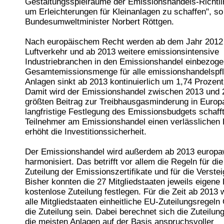
Gestaltungsspielräume der Emissionshandels-Richtlin
um Erleichterungen für Kleinanlagen zu schaffen", so
Bundesumweltminister Norbert Röttgen.
Nach europäischem Recht werden ab dem Jahr 2012
Luftverkehr und ab 2013 weitere emissionsintensive
Industriebranchen in den Emissionshandel einbezoge
Gesamtemissionsmenge für alle emissionshandelspfl
Anlagen sinkt ab 2013 kontinuierlich um 1,74 Prozent
Damit wird der Emissionshandel zwischen 2013 und 
größten Beitrag zur Treibhausgasminderung in Europa
langfristige Festlegung des Emissionsbudgets schafft
Teilnehmer am Emissionshandel einen verlässliche
erhöht die Investitionssicherheit.
Der Emissionshandel wird außerdem ab 2013 europaw
harmonisiert. Das betrifft vor allem die Regeln für di
Zuteilung der Emissionszertifikate und für die Verste
Bisher konnten die 27 Mitgliedstaaten jeweils eigene 
kostenlose Zuteilung festlegen. Für die Zeit ab 2013 
alle Mitgliedstaaten einheitliche EU-Zuteilungsregeln
die Zuteilung sein. Dabei berechnet sich die Zuteilu
die meisten Anlagen auf der Basis anspruchsvoller