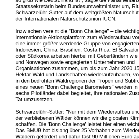
so groß wie Deutschland ist", sagte die Parlamentari
Staatssekretärin beim Bundesumweltministerium, Rit
Schwarzelühr-Sutter auf dem weltgrößten Naturschu
der Internationalen Naturschutzunion IUCN.
Inzwischen vereint die "Bonn Challenge" – die wichti
internationale Aktionsplattform zum Wiederaufbau v
eine immer größer werdende Gruppe von engagierten
Indonesien, China, Brasilien, Costa Rica, El Salvado
oder Südkorea arbeiten hierbei mit Geberländern wie
und Norwegen sowie engagierten Unternehmen und
Organisationen zusammen, um bis zum Jahr 2020 150
Hektar Wald und Landschaften wiederaufzubauen, vor
in den bedrohten Waldregionen der Tropen und Subtro
eines neuen "Bonn Challenge Barometers" werden in
sechs Pilotländer dabei begleitet, ihre nationalen Zus
Tat umzusetzen.
Schwarzelühr-Sutter: "Nur mit dem Wiederaufbau un
der verbliebenen Wälder können wir die globalen Kli
schaffen. Die 'Bonn Challenge' leistet hier einen wicht
Das BMUB hat bislang über 25 Vorhaben zum Wiede
Wäldern gefördert und dafür fast 90 Millionen Euro a