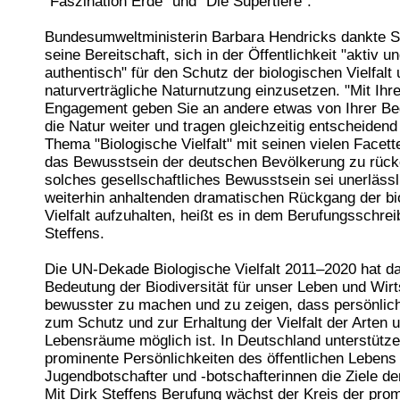
"Faszination Erde" und "Die Supertiere".
Bundesumweltministerin Barbara Hendricks dankte St
seine Bereitschaft, sich in der Öffentlichkeit "aktiv u
authentisch" für den Schutz der biologischen Vielfalt
naturverträgliche Naturnutzung einzusetzen. "Mit Ihr
Engagement geben Sie an andere etwas von Ihrer Beg
die Natur weiter und tragen gleichzeitig entscheidend
Thema "Biologische Vielfalt" mit seinen vielen Facett
das Bewusstsein der deutschen Bevölkerung zu rück
solches gesellschaftliches Bewusstsein sei unerläss
weiterhin anhaltenden dramatischen Rückgang der bi
Vielfalt aufzuhalten, heißt es in dem Berufungsschre
Steffens.
Die UN-Dekade Biologische Vielfalt 2011–2020 hat das
Bedeutung der Biodiversität für unser Leben und Wir
bewusster zu machen und zu zeigen, dass persönlic
zum Schutz und zur Erhaltung der Vielfalt der Arten 
Lebensräume möglich ist. In Deutschland unterstütze
prominente Persönlichkeiten des öffentlichen Lebens
Jugendbotschafter und -botschafterinnen die Ziele d
Mit Dirk Steffens Berufung wächst der Kreis der pro