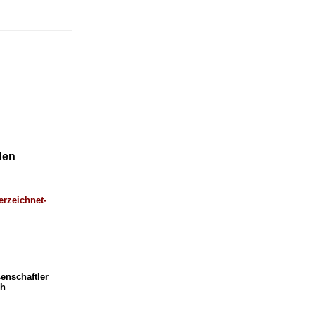
den
erzeichnet-
enschaftler
ch