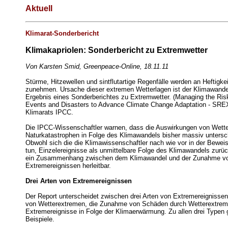
Aktuell
Klimarat-Sonderbericht
Klimakapriolen: Sonderbericht zu Extremwetter
Von Karsten Smid, Greenpeace-Online, 18.11.11
Stürme, Hitzewellen und sintflutartige Regenfälle werden an Heftigkei
zunehmen. Ursache dieser extremen Wetterlagen ist der Klimawandel
Ergebnis eines Sonderberichtes zu Extremwetter. (Managing the Ris
Events and Disasters to Advance Climate Change Adaptation - SR
Klimarats IPCC.
Die IPCC-Wissenschaftler warnen, dass die Auswirkungen von Wett
Naturkatastrophen in Folge des Klimawandels bisher massiv untersc
Obwohl sich die die Klimawissenschaftler nach wie vor in der Bewei
tun, Einzelereignisse als unmittelbare Folge des Klimawandels zurück
ein Zusammenhang zwischen dem Klimawandel und der Zunahme v
Extremereignissen herleitbar.
Drei Arten von Extremereignissen
Der Report unterscheidet zwischen drei Arten von Extremereignisse
von Wetterextremen, die Zunahme von Schäden durch Wetterextrem
Extremereignisse in Folge der Klimaerwärmung. Zu allen drei Typen g
Beispiele.