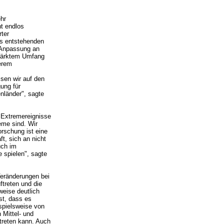
ehr
ht endlos
rter
us entstehenden
 Anpassung an
tärktem Umfang
erem
sen wir auf den
ung für
nländer", sagte
h Extremereignisse
me sind. Wir
orschung ist eine
t, sich an nicht
uch im
 spielen", sagte
Veränderungen bei
ftreten und die
weise deutlich
st, dass es
spielsweise von
 Mittel- und
ftreten kann. Auch