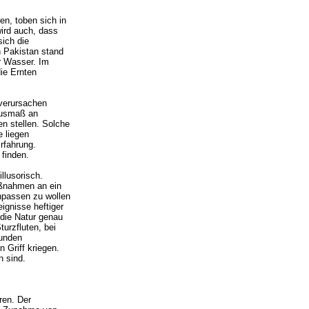
en, toben sich in
wird auch, dass
sich die
n Pakistan stand
r Wasser. Im
ie Ernten
 verursachen
 Ausmaß an
en stellen. Solche
 liegen
rfahrung.
 finden.
llusorisch.
ßnahmen an ein
npassen zu wollen
ignisse heftiger
 die Natur genau
turzfluten, bei
tunden
 Griff kriegen.
 sind.
ren. Der