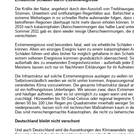
Die Kräfte der Natur, angeheizt durch den Ausstoß von Treibhausgas
Stürmen, Unwettern und sintflutartigen Regenfällen aus. Befürchtet 
extreme Wetterlagen in so schneller Reihe aufeinander folgen, dass 
betroffenen Regionen überhaupt nicht mehr davon erholen können. I
2010 nach katastrophalen Überschwemmungen das halbe Land unte
Sommer 2011 gab es dann wieder riesige Überschwemmungen, die d
vernichteten.
Extremereignisse sind besonders fatal, weil sie erhebliche Schäden
können. Allein ein einziges Ereignis kann zu einem katastrophalen
Schäden führen und alles bisher für möglich gehaltene in den Schatt
extrem seltenen Ereignisse kommen grundsätzlich überraschend. Sie
außerhalb des zu erwartenden Ereignishorizontes - außerhalb jeder E
Meistens lassen sich nur im Nachhinein Erklärungen für ihr Auftreten
Die Infrastruktur auf solche Extremereignisse auslegen zu wollen ist i
Selbstverständlich werden wir nicht umhin kommen, Anpassungsma
verändertes Klima vorzunehmen. Die gesamte Infrastruktur darauf a
ist ein hoffnungsloses Unterfangen. Wir wissen zwar, dass Extremere
und häufiger auftreten, aber es ist unmöglich zu sagen wann und wo
zuschlägt. Hitzewellen bis 50 Grad Celsius oder regional begrenzte S
denen 50 bis 100 Liter Regen pro Quadratmeter innerhalb weniger S
niederprasseln, lassen sich mit technischen Maßnahmen kaum in den
Das sind menschengemachte Katastrophen, die nicht zu beherrschen
Deutschland bleibt nicht verschont
Und auch Deutschland wird die Auswirkungen des Klimawandels spü