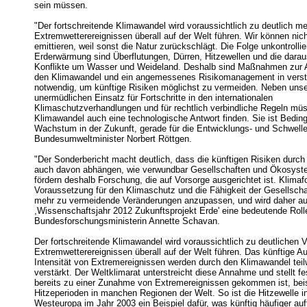
sein müssen.
"Der fortschreitende Klimawandel wird voraussichtlich zu deutlich m
Extremwetterereignissen überall auf der Welt führen. Wir können nic
emittieren, weil sonst die Natur zurückschlägt. Die Folge unkontrollie
Erderwärmung sind Überflutungen, Dürren, Hitzewellen und die dara
Konflikte um Wasser und Weideland. Deshalb sind Maßnahmen zur
den Klimawandel und ein angemessenes Risikomanagement in vers
notwendig, um künftige Risiken möglichst zu vermeiden. Neben uns
unermüdlichen Einsatz für Fortschritte in den internationalen
Klimaschutzverhandlungen und für rechtlich verbindliche Regeln müs
Klimawandel auch eine technologische Antwort finden. Sie ist Beding
Wachstum in der Zukunft, gerade für die Entwicklungs- und Schwelle
Bundesumweltminister Norbert Röttgen.
"Der Sonderbericht macht deutlich, dass die künftigen Risiken durc
auch davon abhängen, wie verwundbar Gesellschaften und Ökosyste
fördern deshalb Forschung, die auf Vorsorge ausgerichtet ist. Klimaf
Voraussetzung für den Klimaschutz und die Fähigkeit der Gesellschaf
mehr zu vermeidende Veränderungen anzupassen, und wird daher a
,Wissenschaftsjahr 2012 Zukunftsprojekt Erde' eine bedeutende Rolle
Bundesforschungsministerin Annette Schavan.
Der fortschreitende Klimawandel wird voraussichtlich zu deutlichen 
Extremwetterereignissen überall auf der Welt führen. Das künftige Au
Intensität von Extremereignissen werden durch den Klimawandel teil
verstärkt. Der Weltklimarat unterstreicht diese Annahme und stellt fe
bereits zu einer Zunahme von Extremereignissen gekommen ist, bei
Hitzeperioden in manchen Regionen der Welt. So ist die Hitzewelle in
Westeuropa im Jahr 2003 ein Beispiel dafür, was künftig häufiger au