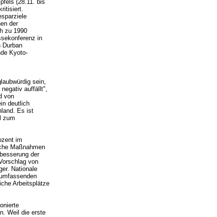
fels (28.11. bis
itisiert.
sparziele
nen der
ch zu 1990
ssekonferenz in
n Durban
nde Kyoto-
laubwürdig sein,
gativ auffällt",
d von
in deutlich
land. Es ist
el zum
ozent im
liche Maßnahmen
rbesserung der
 Vorschlag von
er. Nationale
r umfassenden
iche Arbeitsplätze
onierte
. Weil die erste