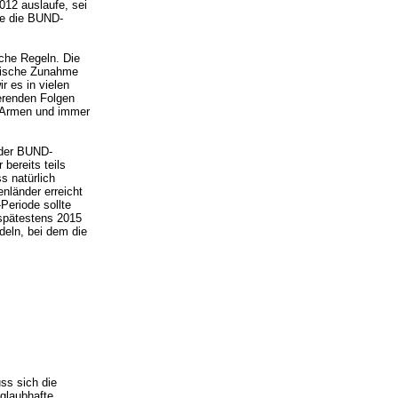
012 auslaufe, sei
te die BUND-
iche Regeln. Die
tische Zunahme
 es in vielen
eerenden Folgen
r Armen und immer
n der BUND-
bereits teils
s natürlich
enländer erreicht
Periode sollte
 spätestens 2015
eln, bei dem die
ss sich die
 glaubhafte