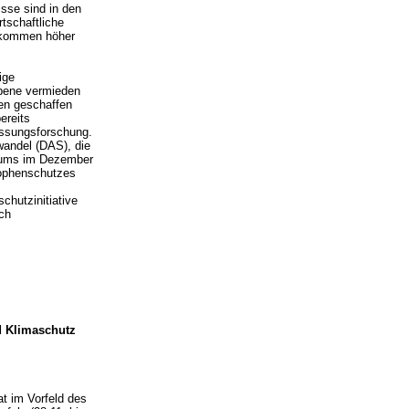
sse sind in den
tschaftliche
inkommen höher
ige
Ebene vermieden
gen geschaffen
ereits
assungsforschung.
andel (DAS), die
riums im Dezember
rophenschutzes
chutzinitiative
ch
nd Klimaschutz
t im Vorfeld des