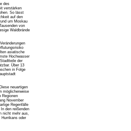
ge des
it verstärken
phen. So lässt
hkeit auf den
e rund um Moskau
 Tausenden von
iesige Waldbrände
h Veränderungen
flutungsrisiko
lten asiatische
immste Hochwasser
tadtteile der
tzbar. Über 13
nschen in Folge
auptstadt
Diese neuartigen
n möglicherweise
n Regionen
nfang November
artige Regenfälle
 In den reißenden
 nicht mehr aus,
 Hurrikans oder