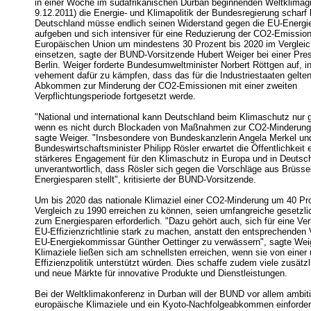
in einer Woche im südafrikanischen Durban beginnenden Weltklimagip
9.12.2011) die Energie- und Klimapolitik der Bundesregierung scharf kr
Deutschland müsse endlich seinen Widerstand gegen die EU-Energie
aufgeben und sich intensiver für eine Reduzierung der CO2-Emissio
Europäischen Union um mindestens 30 Prozent bis 2020 im Verglei
einsetzen, sagte der BUND-Vorsitzende Hubert Weiger bei einer Pre
Berlin. Weiger forderte Bundesumweltminister Norbert Röttgen auf, i
vehement dafür zu kämpfen, dass das für die Industriestaaten gelte
Abkommen zur Minderung der CO2-Emissionen mit einer zweiten
Verpflichtungsperiode fortgesetzt werde.
"National und international kann Deutschland beim Klimaschutz nur g
wenn es nicht durch Blockaden von Maßnahmen zur CO2-Minderung ne
sagte Weiger. "Insbesondere von Bundeskanzlerin Angela Merkel un
Bundeswirtschaftsminister Philipp Rösler erwartet die Öffentlichkeit e
stärkeres Engagement für den Klimaschutz in Europa und in Deutsch
unverantwortlich, dass Rösler sich gegen die Vorschläge aus Brüss
Energiesparen stellt", kritisierte der BUND-Vorsitzende.
Um bis 2020 das nationale Klimaziel einer CO2-Minderung um 40 Pr
Vergleich zu 1990 erreichen zu können, seien umfangreiche gesetz
zum Energiesparen erforderlich. "Dazu gehört auch, sich für eine Ve
EU-Effizienzrichtlinie stark zu machen, anstatt den entsprechenden
EU-Energiekommissar Günther Oettinger zu verwässern", sagte Weig
Klimaziele ließen sich am schnellsten erreichen, wenn sie von eine
Effizienzpolitik unterstützt würden. Dies schaffe zudem viele zusätzl
und neue Märkte für innovative Produkte und Dienstleistungen.
Bei der Weltklimakonferenz in Durban will der BUND vor allem ambiti
europäische Klimaziele und ein Kyoto-Nachfolgeabkommen einfordern