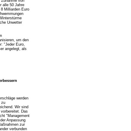
ne Zunahme von
r alle 50 Jahre
8 Milliarden Euro
rschwemmungen
e Winterstürme
che Unwetter
im
anisieren, um den
r: "Jeder Euro,
r angelegt, als
erbessern
erschläge werden
 zu
ichend. Wir sind
 vorbereitet. Das
richt "Management
 der Anpassung
 Maßnahmen zur
ander verbunden