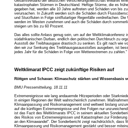
Gesamtverband der deutschen Versicherungswirtschaft erwartet ei
katastrophalen Stürmen in Deutschland. Heftige Stürme, die es frühe
gegeben hat, werden alle 10 Jahre auftreten und Schäden von bis zu 
verursachen. In Zukunft werden sich die Schäden durch Flussübe
und Sturzfluten in Folge sintflutartiger Regenfälle verdreifachen. Di
werden im Westen zunehmen und auch die Schäden durch sommerli
steigen um bis zu 60 Prozent.
Das alles sollte Anlass genug sein, um auf der Weltklimakonferenz 
südafrikanischen Durban, endlich den politischen Durchbruch zu org
Ausstoß der Treibhausgase drastisch zu senken. Es gilt nach wie vo
den wir zur Senkung des Treibhausgasausstoßes ausgeben, ist besse
jedes Jahr für die Schäden in Folge von Wetterextremen zu zahlen."
Weltklimarat IPCC zeigt zukünftige Risiken auf
Röttgen und Schavan: Klimaschutz stärken und Wissensbasis v
BMU Pressemitteilung, 18.11.11
Extremereignisse wie lang andauernde Hitzeperioden oder Starknied
in einigen Regionen der Welt wahrscheinlich zunehmen. Maßnahmen
Klimaanpassung und Risikomanagement sind weltweit bislang unzure
auf die künftigen Extremereignisse und ihre Folgen nur unzureichend
ist das Fazit des Weltklimarats IPCC in seinem aktuellen Sonderbe
des Risikos von Extremereignissen und Katastrophen zur Förderung
an den Klimawandel". Der Sonderbericht zeigt nachdrücklich, dass
Klimaanpassung und Risikomanagement gestärkt und besser mitein