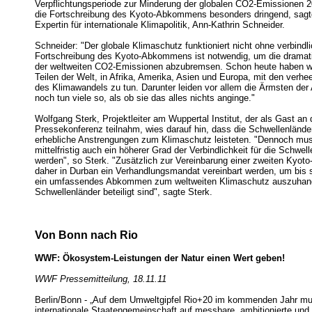
Verpflichtungsperiode zur Minderung der globalen CO2-Emissionen 2
die Fortschreibung des Kyoto-Abkommens besonders dringend, sag
Expertin für internationale Klimapolitik, Ann-Kathrin Schneider.
Schneider: "Der globale Klimaschutz funktioniert nicht ohne verbindl
Fortschreibung des Kyoto-Abkommens ist notwendig, um die drama
der weltweiten CO2-Emissionen abzubremsen. Schon heute haben wir
Teilen der Welt, in Afrika, Amerika, Asien und Europa, mit den verh
des Klimawandels zu tun. Darunter leiden vor allem die Ärmsten de
noch tun viele so, als ob sie das alles nichts anginge."
Wolfgang Sterk, Projektleiter am Wuppertal Institut, der als Gast a
Pressekonferenz teilnahm, wies darauf hin, dass die Schwellenländer 
erhebliche Anstrengungen zum Klimaschutz leisteten. "Dennoch mus
mittelfristig auch ein höherer Grad der Verbindlichkeit für die Schwell
werden", so Sterk. "Zusätzlich zur Vereinbarung einer zweiten Kyoto-
daher in Durban ein Verhandlungsmandat vereinbart werden, um bis
ein umfassendes Abkommen zum weltweiten Klimaschutz auszuhand
Schwellenländer beteiligt sind", sagte Sterk.
Von Bonn nach Rio
WWF: Ökosystem-Leistungen der Natur einen Wert geben!
WWF Pressemitteilung, 18.11.11
Berlin/Bonn - „Auf dem Umweltgipfel Rio+20 im kommenden Jahr mu
internationale Staatengemeinschaft auf messbare, ambitionierte und