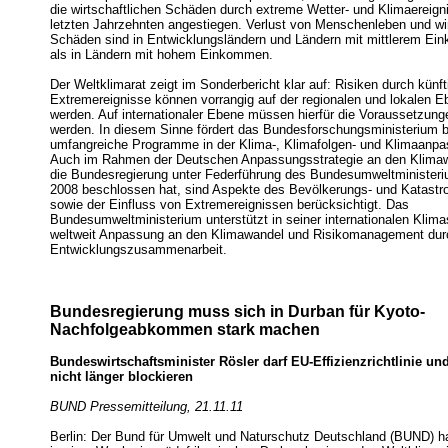
die wirtschaftlichen Schäden durch extreme Wetter- und Klimaereigni
letzten Jahrzehnten angestiegen. Verlust von Menschenleben und wir
Schäden sind in Entwicklungsländern und Ländern mit mittlerem E
als in Ländern mit hohem Einkommen.
Der Weltklimarat zeigt im Sonderbericht klar auf: Risiken durch künft
Extremereignisse können vorrangig auf der regionalen und lokalen 
werden. Auf internationaler Ebene müssen hierfür die Voraussetzun
werden. In diesem Sinne fördert das Bundesforschungsministerium b
umfangreiche Programme in der Klima-, Klimafolgen- und Klimaanp
Auch im Rahmen der Deutschen Anpassungsstrategie an den Klimaw
die Bundesregierung unter Federführung des Bundesumweltministe
2008 beschlossen hat, sind Aspekte des Bevölkerungs- und Katast
sowie der Einfluss von Extremereignissen berücksichtigt. Das
Bundesumweltministerium unterstützt in seiner internationalen Klimas
weltweit Anpassung an den Klimawandel und Risikomanagement dur
Entwicklungszusammenarbeit.
Bundesregierung muss sich in Durban für Kyoto-
Nachfolgeabkommen stark machen
Bundeswirtschaftsminister Rösler darf EU-Effizienzrichtlinie u
nicht länger blockieren
BUND Pressemitteilung, 21.11.11
Berlin: Der Bund für Umwelt und Naturschutz Deutschland (BUND) ha