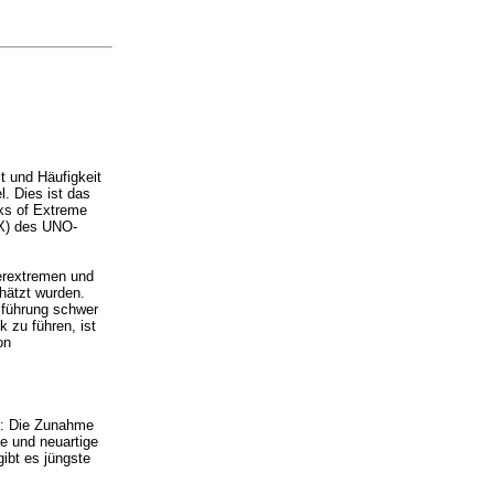
t und Häufigkeit
. Dies ist das
ks of Extreme
EX) des UNO-
erextremen und
hätzt wurden.
sführung schwer
 zu führen, ist
on
n: Die Zunahme
e und neuartige
ibt es jüngste