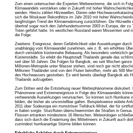
Zum einen untersuchen die Experten Wetterextreme, die sich in Fol
Klimawandels verstärken oder in Zukunft mit hoher Wahrscheinlichke
werden. Hierzu zählen Hitzewellen, Dürren oder Hochwasserkatastro
sich die Moskauer Rekordhitze im Jahr 2010 mit hoher Wahrscheinlic
langfristigen Trend der Klimaerwärmung zurückführen. Die Hitzwell
übertraf sogar noch den Jahrhundertsommer 2003 in Europa, der zu
Toten geführt hatte. Im westlichen Russland waren Missernten und r
die Folge.
Zweitens: Ereignisse, deren Gefährlichkeit oder Auswirkungen durc
unabhängig vom Klimawandel zunehmen, wie z. B. ein erhöhtes Über
durch verstärkte küstennahe Bebauung. Als besonders verletzlich ge
Küstenstädte. So erlebt die Hauptstadt Thailands gerade das schl
seit über 50 Jahren. Die Folgen für Bangkok, wo seit Wochen ganze S
Millionen-Metropole unter Wasser stehen, sind noch gar nicht abschä
Millionen Thailänder sind von den Fluten betroffen, mehr als 500 Me
des Hochwassers gestorben. Es wird bereits überlegt Bangkok als H
Thailands aufzugeben.
Zum Dritten wird die Entstehung neuer Wetterphänomene diskutiert. 
Phänomene und Extremereignisse in Folge des Klimawandels könne
verheerende Auswirkungen verursachen. So können sich Hurrikane i
bilden, die bisher als unvorstellbar galten. Beispielsweise wütete A
2011 über Südeuropa ein monströser Tiefdruck-Wirbel, der für sintflut
in Italien sorgte. Sturzfluten überschwemmten die Straßen in Genua.
Flüssen ertranken mindestens 16 Menschen. Meteorologen schließen
dass sich durch die Erwärmung des Mittelmeers in Zukunft auch dort
zumindest hurrikanartige Stürme bilden können.
Erhebliche Schäden durch Extremereignisse