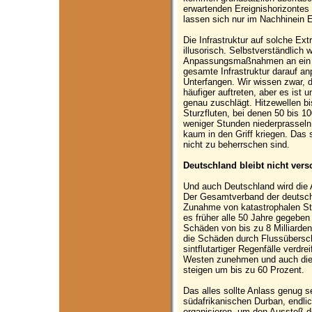
erwartenden Ereignishorizontes 
lassen sich nur im Nachhinein Er
Die Infrastruktur auf solche Ex
illusorisch. Selbstverständlich
Anpassungsmaßnahmen an ein v
gesamte Infrastruktur darauf an
Unterfangen. Wir wissen zwar, 
häufiger auftreten, aber es ist
genau zuschlägt. Hitzewellen bi
Sturzfluten, bei denen 50 bis 1
weniger Stunden niederprassel
kaum in den Griff kriegen. Da
nicht zu beherrschen sind.
Deutschland bleibt nicht vers
Und auch Deutschland wird die
Der Gesamtverband der deutsche
Zunahme von katastrophalen Stü
es früher alle 50 Jahre gegeben
Schäden von bis zu 8 Milliarde
die Schäden durch Flussübersc
sintflutartiger Regenfälle verdr
Westen zunehmen und auch die
steigen um bis zu 60 Prozent.
Das alles sollte Anlass genug s
südafrikanischen Durban, endli
organisieren, um den Ausstoß d