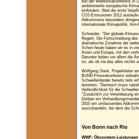
Bei der Weltklimakonferenz in 
ambitionierte europäische Kli
einfordern. Weil die erste Verpf
CO2-Emissionen 2012 auslaufe, 
Abkommens besonders dringend,
internationale Klimapolitik, Ann
Schneider: "Der globale Klimasc
Regeln. Die Fortschreibung de
dramatische Zunahme der welt
Schon heute haben wir es in viel
Asien und Europa, mit den ver
Darunter leiden vor allem die 
so, als ob sie das alles nichts 
Wolfgang Sterk, Projektleiter am
BUND-Pressekonferenz teilnahm,
Schwellenländer bereits teils 
leisteten. "Dennoch muss natürli
Verbindlichkeit für die Schwelle
"Zusätzlich zur Vereinbarung ei
Durban ein Verhandlungsmandat
2015 ein umfassendes Abkomme
auszuhandeln, bei dem die Schwe
Von Bonn nach Rio
WWF: Ökosystem-Leistungen d