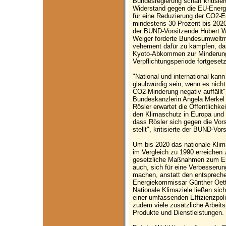
Bundesregierung scharf kritisie
Widerstand gegen die EU-Energi
für eine Reduzierung der CO2-
mindestens 30 Prozent bis 2020
der BUND-Vorsitzende Hubert We
Weiger forderte Bundesumweltmi
vehement dafür zu kämpfen, das
Kyoto-Abkommen zur Minderung
Verpflichtungsperiode fortgeset
"National und international ka
glaubwürdig sein, wenn es nic
CO2-Minderung negativ auffällt
Bundeskanzlerin Angela Merkel 
Rösler erwartet die Öffentlichke
den Klimaschutz in Europa und i
dass Rösler sich gegen die Vo
stellt", kritisierte der BUND-Vor
Um bis 2020 das nationale Kli
im Vergleich zu 1990 erreichen
gesetzliche Maßnahmen zum Ene
auch, sich für eine Verbesserung
machen, anstatt den entsprech
Energiekommissar Günther Oett
Nationale Klimaziele ließen sic
einer umfassenden Effizienzpoli
zudem viele zusätzliche Arbeits
Produkte und Dienstleistungen.