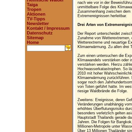
Heimische Wälder
nach wie vor in der Beweisführu
Taiga
unmittelbare Folge des Klimawan
Tropen
Zusammenhang zwischen dem K
Aktionen
Extremereignissen herleitbar.
TV-Tipps
Newsletter
Drei Arten von Extremereigni
Kontakt / Impressum
Datenschutz
Der Report unterscheidet zwisc
Sitemap
Zunahme von Wetterextremen, 
Wetterextreme und neuartige Ex
Home
Klimaerwärmung. Zu allen drei T
.
Zum einen untersuchen die Expe
Klimawandels verstärken oder i
verstärken werden. Hierzu zähle
Hochwasserkatastrophen. So lä
2010 mit hoher Wahrscheinlichke
Klimaerwärmung zurückführen. D
sogar noch den Jahrhundertsom
von Toten geführt hatte. Im we
riesige Waldbrände die Folge.
Zweitens: Ereignisse, deren Ge
Veränderungen unabhängig vom 
erhöhtes Überflutungsrisiko du
besonders verletzlich gelten asi
Hauptstadt Thailands gerade d
Jahren. Die Folgen für Bangkok
Millionen-Metropole unter Wasse
Über 13 Millionen Thailänder si