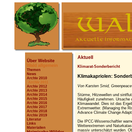
Aktuell
Über Website
Wald allgemein
Klimarat-Sonderbericht
Themen
News
Klimakapriolen: Sonderb
Archiv 2010
Archiv 2011
Von Karsten Smid, Greenpeace-
Archiv 2012
Archiv 2013
Stürme, Hitzewellen und sintflu
Archiv 2014
Archiv 2015
Häufigkeit zunehmen. Ursache d
Archiv 2016
Klimawandel. Dies ist das Erge
Archiv 2017
Extremwetter. (Managing the Ri
Archiv 2018
Advance Climate Change Adapt
Archiv 2019
Literatur
Die IPCC-Wissenschaftler warn
Links
Wetterextremen und Naturkatast
Materialien
massiv unterschätzt wurden. Ob