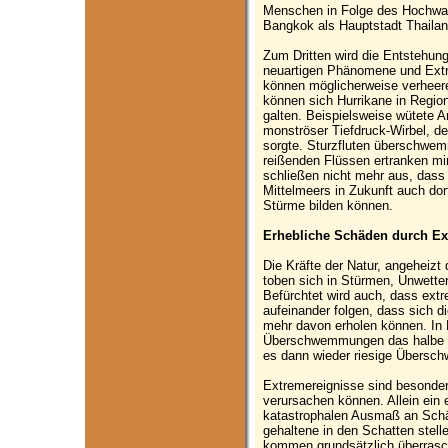
Menschen in Folge des Hochwass
Bangkok als Hauptstadt Thaila
Zum Dritten wird die Entstehun
neuartigen Phänomene und Extr
können möglicherweise verheer
können sich Hurrikane in Regione
galten. Beispielsweise wütete 
monströser Tiefdruck-Wirbel, der 
sorgte. Sturzfluten überschwem
reißenden Flüssen ertranken m
schließen nicht mehr aus, dass
Mittelmeers in Zukunft auch dor
Stürme bilden können.
Erhebliche Schäden durch Ex
Die Kräfte der Natur, angeheiz
toben sich in Stürmen, Unwetter
Befürchtet wird auch, dass extr
aufeinander folgen, dass sich d
mehr davon erholen können. In 
Überschwemmungen das halbe 
es dann wieder riesige Übersch
Extremereignisse sind besonders
verursachen können. Allein ein 
katastrophalen Ausmaß an Schäd
gehaltene in den Schatten stell
kommen grundsätzlich überrasch