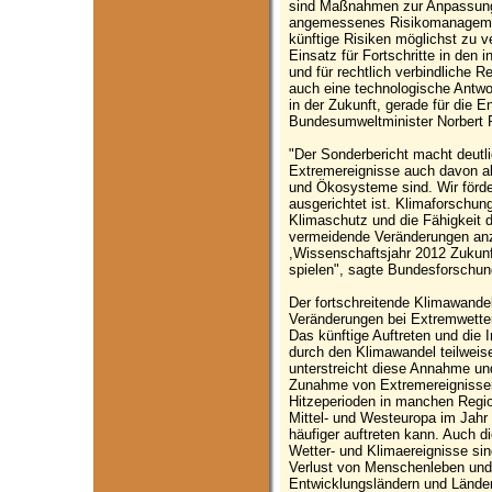
sind Maßnahmen zur Anpassung
angemessenes Risikomanagemen
künftige Risiken möglichst zu
Einsatz für Fortschritte in den
und für rechtlich verbindliche 
auch eine technologische Antwo
in der Zukunft, gerade für die 
Bundesumweltminister Norbert 
"Der Sonderbericht macht deutli
Extremereignisse auch davon a
und Ökosysteme sind. Wir förde
ausgerichtet ist. Klimaforschun
Klimaschutz und die Fähigkeit d
vermeidende Veränderungen anz
,Wissenschaftsjahr 2012 Zukunf
spielen", sagte Bundesforschun
Der fortschreitende Klimawandel
Veränderungen bei Extremwettere
Das künftige Auftreten und die 
durch den Klimawandel teilweise
unterstreicht diese Annahme und 
Zunahme von Extremereignissen
Hitzeperioden in manchen Region
Mittel- und Westeuropa im Jahr 
häufiger auftreten kann. Auch d
Wetter- und Klimaereignisse sin
Verlust von Menschenleben und 
Entwicklungsländern und Länder