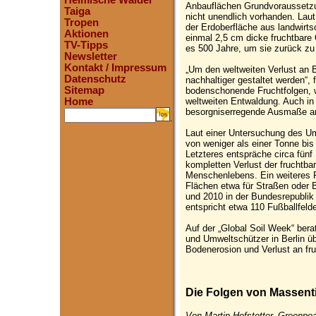
Heimische Wälder
Anbauflächen Grundvoraussetzun
Taiga
nicht unendlich vorhanden. Lau
Tropen
der Erdoberfläche aus landwirts
Aktionen
einmal 2,5 cm dicke fruchtbare 
TV-Tipps
es 500 Jahre, um sie zurück zu
Newsletter
Kontakt / Impressum
„Um den weltweiten Verlust an 
Datenschutz
nachhaltiger gestaltet werden“,
Sitemap
bodenschonende Fruchtfolgen, w
weltweiten Entwaldung. Auch in
Home
besorgniserregende Ausmaße 
.
Laut einer Untersuchung des U
von weniger als einer Tonne bis
Letzteres entspräche circa fünf
kompletten Verlust der fruchtb
Menschenlebens. Ein weiteres P
Flächen etwa für Straßen oder 
und 2010 in der Bundesrepublik
entspricht etwa 110 Fußballfelde
Auf der „Global Soil Week“ bera
und Umweltschützer in Berlin ü
Bodenerosion und Verlust an fru
Die Folgen von Massent
Von Martin Hofstetter, Greenpe