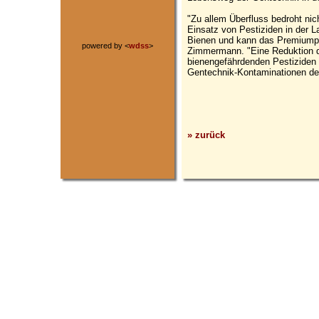
"Zu allem Überfluss bedroht nic
Einsatz von Pestiziden in der L
Bienen und kann das Premiumpr
powered by <
wdss
>
Zimmermann. "Eine Reduktion d
bienengefährdenden Pestizide
Gentechnik-Kontaminationen desh
» zurück