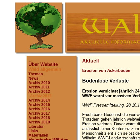
Aktuell
Über Website
Wald allgemein
Erosion von Ackerböden
Themen
News
Bodenlose Verluste
Archiv 2010
Archiv 2011
Erosion vernichtet jährlich 2
Archiv 2012
WWF warnt vor massiven Verlu
Archiv 2013
Archiv 2014
Archiv 2015
WWF Pressemitteilung, 28.10.1
Archiv 2016
Archiv 2017
Fruchtbarer Boden ist die wortw
Archiv 2018
Trotzdem gehen jährlich weltwei
Archiv 2019
Erosion verloren. Davor warnt
Literatur
anlässlich einer Konferenz zum 
Links
Menschheit zieht sich selbst de
Materialien
Wilhelm WWF-Landwirtschaftsref