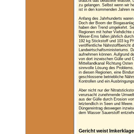
braucht das belastete Wasser, u
zu gelangen. Selbst wenn wir h
ist in den kommenden Jahren no
Anfang des Jahrhunderts waren 
Doch der Boom der Biogasanlag
haben den Trend umgekehrt. Sei
Regionen mit hoher Viehdichte 
Weser-Ems fallen jährlich durc
192 kg Stickstoff und 103 kg Ph
veröffentliche Nährstoffbericht
Landwirtschaftsministeriums. Da
aufnehmen können. Aufgrund de
von dort inzwischen Gülle und G
Mittellandkanal Richtung Osten 
sinnvolle Lösung des Problems.
in diesen Regionen, eine Bindun
geschlossene betriebliche Nährs
Kontrollen und ein Ausbringung
Aber nicht nur der Nitratstickst
verursacht zunehmende Umweltp
aus der Gülle durch Erosion von
letztendlich in Seen und Meere
Düngereintrag deswegen inzwisch
dem Wasser Sauerstoff entzieh
Gericht weist Imkerklag