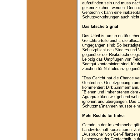
aufzufinden sein und muss nach
gekennzeichnet werden. Dennoc
Gentechnik kann eine inakzepta
Schutzvorkehrungen auch nicht 
Das falsche Signal
Das Urteil ist umso enttäuschend
Gerichtsurteile bricht, die alle
umgegangen sind: So bestätigt
Schutzpflicht des Staates und V
gegenüber der Risikotechnologie
Leipzig das Umpflügen von Feld
Saatgut kontaminiert sind, für 
Zeichen für Nulltoleranz gegen
"Das Gericht hat die Chance ver
Gentechnik-Gesetzgebung zumin
kommentiert Dirk Zimmermann,
"Bienen und Imker stehen dem 
Agrarpraktiken weitgehend weh
ignoriert und übergangen. Das E
Schutzmaßnahmen müsste eine S
Mehr Rechte für Imker
Gerade in der Imkerbranche gilt
Landwirtschaft koexistieren. Z
„Ausbrüche“ von Gen-Pflanzen p
Lebensweg der Gentechnik in de