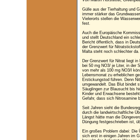
Gülle aus der Tierhaltung und 
immer stärker das Grundwasser 
Vielerorts stellen die Wasserwe
fest.
Auch die Europäische Kommissi
und stellt Deutschland ein schle
Bericht öffentlich, dass in Deu
der Grenzwert für Nitratstickstof
Malta steht noch schlechter da.
Der Grenzwert für Nitrat liegt 
bei 50 mg NO3/ je Liter, in der 
von mehr als 100 mg NO3/l kön
Lebensmonat zu erheblichen ge
Erstickungstod führen. Denn Nit
umgewandelt. Das Blut bindet st
Säuglingen zur Blausucht bis hi
Kinder und Erwachsene besteht 
Gefahr, dass sich Nitrosamine b
Seit Jahren sieht die Bundesre
durch die landwirtschaftliche Üb
Längst hätte man die Düngevero
Düngung festgeschrieben ist, ü
Ein großes Problem dabei: Die Ü
sich erst in einigen Jahren im 