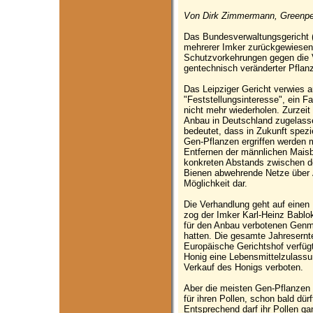
Von Dirk Zimmermann, Greenpe
Das Bundesverwaltungsgericht (
mehrerer Imker zurückgewiesen
Schutzvorkehrungen gegen die V
gentechnisch veränderter Pflanz
Das Leipziger Gericht verwies 
"Feststellungsinteresse", ein Fa
nicht mehr wiederholen. Zurzeit
Anbau in Deutschland zugelassen
bedeutet, dass in Zukunft spe
Gen-Pflanzen ergriffen werden 
Entfernen der männlichen Maisb
konkreten Abstands zwischen d
Bienen abwehrende Netze über Ä
Möglichkeit dar.
Die Verhandlung geht auf einen
zog der Imker Karl-Heinz Bablok 
für den Anbau verbotenen Genm
hatten. Die gesamte Jahresernt
Europäische Gerichtshof verfügt
Honig eine Lebensmittelzulassu
Verkauf des Honigs verboten.
Aber die meisten Gen-Pflanzen
für ihren Pollen, schon bald dür
Entsprechend darf ihr Pollen ga