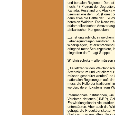
und borealen Regionen. Dort ist
hoch. 47 Prozent der Degradier
Kanada, Russland und Alaska ve
Gremien wie den FSC (Forest St
denn etwa die Hälfte der FSC-zer
borealen Wäldern. Die Karte ze
südamerikanischen Amazonasgeb
afrikanischen Kongobecken.
„Es ist unglaublich, in welchem
Lebensgrundlagen zerstören. Die
widerspiegelt, ist erschreckend
dringend mehr Schutzgebiete, in
eingreifen darf“, sagt Stoppel.
Wildnisschutz – alle müssen 
„Die letzten wilden Waldlandsch
Artenreichtum und vor allem für
müssen geschützt werden“, so S
nationalen Regierungen auf, dr
muss die Rolle der traditionell
werden, deren Existenz vom Wa
Internationale Institutionen, w
Vereinten Nationen (UNEP), Geb
Entwicklungsländer viel stärker
unterstützen. Aber auch die Wir
gefragt, die Produktionsketten v
ökologisch zu gestalten. Holz u