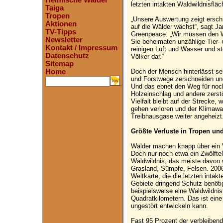
Heimische Wälder
letzten intakten Waldwildnisfläc
Taiga
Tropen
„Unsere Auswertung zeigt ersch
Aktionen
auf die Wälder wächst“, sagt J
TV-Tipps
Greenpeace. „Wir müssen den We
Newsletter
Sie beheimaten unzählige Tier- 
Kontakt / Impressum
reinigen Luft und Wasser und st
Datenschutz
Völker dar.“
Sitemap
Doch der Mensch hinterlässt se
Home
und Forstwege zerschneiden und
.
Und das ebnet den Weg für noch
Holzeinschlag und andere zerstö
Vielfalt bleibt auf der Strecke,
gehen verloren und der Klimawa
Treibhausgase weiter angeheizt
Größte Verluste in Tropen un
Wälder machen knapp über ein V
Doch nur noch etwa ein Zwölftel
Waldwildnis, das meiste davon 
Grasland, Sümpfe, Felsen. 2006
Weltkarte, die die letzten intak
Gebiete dringend Schutz benötige
beispielsweise eine Waldwildni
Quadratkilometern. Das ist eine 
ungestört entwickeln kann.
Fast 95 Prozent der verbleibend