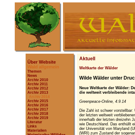
Aktuell
Über Website
Wald allgemein
Weltkarte der Wälder
Themen
News
Wilde Wälder unter Druc
Archiv 2010
Archiv 2011
Neue Weltkarte der Wälder: D
Archiv 2012
die weltweit verbleibende int
Archiv 2013
Archiv 2014
Archiv 2015
Greenpeace-Online, 4.9.14
Archiv 2016
Archiv 2017
Die Zahl ist schwer vorstellbar:
Archiv 2018
der letzten weltweit verblieben
Archiv 2019
innerhalb der letzten dreizehn J
Literatur
wie Deutschland. Das enthüllt 
Links
der Universität von Maryland (
Materialien
(WRI) zum Zustand der sogenann