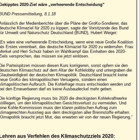
Gekipptes 2020-Ziel wäre „verheerende Entscheidung“
BUND Pressemitteilung, 8.1.18
Anlässlich der Medienberichte über die Pläne der GroKo-Sondierer, das
deutsche Klimaziel für 2020 zu kippen, sagte der Vorsitzende des Bund
für Umwelt und Naturschutz Deutschland (BUND), Hubert Weiger:
„Es wäre eine verheerende Entscheidung, wenn eine neue Große Koalition
als Erstes vereinbart, das deutsche Klimaziel für 2020 zu widerrufen. Frau
Merkel und Herr Schulz haben im Wahlkampf das Einhalten des 2020-
Ziels versprochen, das müssen sie jetzt einlösen.
Die Parteispitzen müssen diesen Kurs korrigieren, sonst opfern sie den
deutschen Klimaschutz auf dem Altar der Kohlelobby und untergraben die
Glaubwürdigkeit der deutschen Klimapolitik. Deutschland braucht keine
neue GroKo des klimapolitischen Versagens, sondern einen
klimapolitischen Aufbruch. Die Kohlefrage muss entschieden werden und
bei den Erneuerbaren darf es keine Ausbaudeckel mehr geben.
Die künftige Regierung muss bis 2020 die dreckigsten Kohlekraftwerke
stilllegen, um den klimapolitischen Gesichtsverlust zu vermeiden. Und
eine Kohle-Kommission muss den klaren politischen Auftrag zum
klimagerechten Ausstieg aus dem dreckigsten aller Brennstoffe erhalten.
Klimapolitik braucht jetzt Mut, das erwarten wir von der neuen Regierung.“
Lehren aus Verfehlen des Klimaschutzziels 2020: