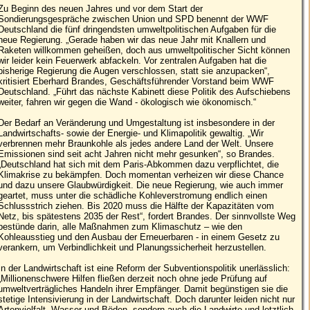
Zu Beginn des neuen Jahres und vor dem Start der
Sondierungsgespräche zwischen Union und SPD benennt der WWF
Deutschland die fünf dringendsten umweltpolitischen Aufgaben für die
neue Regierung. „Gerade haben wir das neue Jahr mit Knallern und
Raketen willkommen geheißen, doch aus umweltpolitischer Sicht können
wir leider kein Feuerwerk abfackeln. Vor zentralen Aufgaben hat die
bisherige Regierung die Augen verschlossen, statt sie anzupacken“,
kritisiert Eberhard Brandes, Geschäftsführender Vorstand beim WWF
Deutschland. „Führt das nächste Kabinett diese Politik des Aufschiebens
weiter, fahren wir gegen die Wand - ökologisch wie ökonomisch.“
Der Bedarf an Veränderung und Umgestaltung ist insbesondere in der
Landwirtschafts- sowie der Energie- und Klimapolitik gewaltig. „Wir
verbrennen mehr Braunkohle als jedes andere Land der Welt. Unsere
Emissionen sind seit acht Jahren nicht mehr gesunken“, so Brandes.
„Deutschland hat sich mit dem Paris-Abkommen dazu verpflichtet, die
Klimakrise zu bekämpfen. Doch momentan verheizen wir diese Chance
und dazu unsere Glaubwürdigkeit. Die neue Regierung, wie auch immer
geartet, muss unter die schädliche Kohleverstromung endlich einen
Schlussstrich ziehen. Bis 2020 muss die Hälfte der Kapazitäten vom
Netz, bis spätestens 2035 der Rest“, fordert Brandes. Der sinnvollste Weg
bestünde darin, alle Maßnahmen zum Klimaschutz – wie den
Kohleausstieg und den Ausbau der Erneuerbaren - in einem Gesetz zu
verankern, um Verbindlichkeit und Planungssicherheit herzustellen.
In der Landwirtschaft ist eine Reform der Subventionspolitik unerlässlich:
„Millionenschwere Hilfen fließen derzeit noch ohne jede Prüfung auf
umweltverträgliches Handeln ihrer Empfänger. Damit begünstigen sie die
stetige Intensivierung in der Landwirtschaft. Doch darunter leiden nicht nur
Artenvielfalt, Wasser und Böden, sondern auch die Landwirte und letztlich