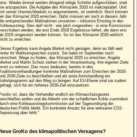
eins: Wieder einmal werden dringend nötige Schritte aufgeschoben, statt
sie anzupacken. Die Aufgabe des Klimaziels 2020 ist inakzeptabel. Und
mit seiner Unerreichbarkeit zu argumentieren, ist unehrlich: Noch können
wir das Klimaziel 2020 erreichen. Dafür müssen wir noch in diesem Jahr
die entsprechenden Maßnahmen umsetzen – inklusive Einstieg in den
Kohleausstieg. Dies darf nicht - wie jetzt vorgesehen - in eine Kommission
verschoben werden, die erst Ende 2018 Ergebnisse liefert, die dann erst
ab 2019 umgesetzt werden können. So ist das Klimaziel 2020 wirklich
nicht zu erreichen.
Dieses Ergebnis kann Angela Merkel nicht genügen, denn es fällt weit
hinter ihr Wahlversprechen zurück. Sie hatte im September noch
versichert, Wege zu finden, das Klimaziel 2020 zu erreichen. Angela
Merkel und Martin Schulz stehen in der Verantwortung, ihre eigenen Ziele
ernst zu nehmen. Das muss bedeuten, bereits in den
Koalitionsverhandlungen konkrete Maßnahmen zum Erreichen der 2020-
und 2030-Ziele zu beschließen und als erste Amtshandlung ein
Sofortprogramm auf den Weg zu bringen. Auf EU-Ebene sind sie zudem
gefragt, sich für ein höheres 2030-Ziel einzusetzen.
Positiv ist, dass die Verhandler endlich ein Klimaschutzgesetz
beschließen wollen und die Abkehr von der schädlichen Kohle zumindest
durch eine Kohleausstiegskommission auf der Tagesordnung der
deutschen Politik bleibt. Ein konkreter Ansatz für eine wirksame CO2-
Bepreisung aber fehlt.“
Neue GroKo des klimapolitischen Versagens?