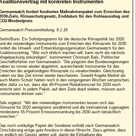
Koalitionsvertrag mit konkreten Instrumenten
Germanwatch fordert fundiertes Maßnahmenpaket zum Erreichen des
2030-Ziels, Klimaschutzgesetz, Enddatum für den Kohleausstieg und
CO2-Mindestpreis
Germanwatch Pressemitteilung, 9.1.18
Berlin/Bonn. Ein Sofortprogramm für die deutsche Klimapolitik bis 2020
und die notwendigen Instrumente zum Erreichen des Klimaziels für 2030
fordert die Umwelt- und Entwicklungsorganisation Germanwatch für den
Koalitionsvertrag. "Wer sich ehrlich machen will, kann nicht die nächste
Mogelpackung ankündigen", kommentiert Christoph Bals, Politischer
Geschäftsführer von Germanwatch. "Die jüngsten drei Bundesregierungen
haben es immer wieder abgelehnt, ausreichende Instrumente für das
Erreichen der angekündigten Klimaziele zu verabschieden. Gleichzeitig
haben sie das Ziel immer wieder beschworen. Sowohl Angela Merkel als
auch Martin Schulz hatten noch in den vergangenen Wochen versprochen,
alles dafür zu tun, dass das 40-Prozent-Reduktionsziel für 2020 noch
erreicht wird. In jedem Paket, auf dem Ziele drauf stehen, müssen auch
Instrumente drinnen sein."
Bals ergänzt: "Mit den notwendigen Instrumenten lassen sich das
Klimaziel für 2020 wenigstens annähernd und die international zugesagten
mindestens 55 Prozent Emissionssenkung bis 2030 auch tatsächlich
erreichen."
Das noch vorläufige Papier der Sondierer enthält nach Germanwatch-
Einschätzung einige gute Ansätze in dieser Hinsicht. Dazu gehöre, dass
es endlich ein Gesetz geben soll, damit die Einhaltung des