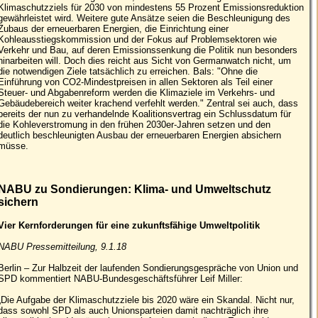
Klimaschutzziels für 2030 von mindestens 55 Prozent Emissionsreduktion
gewährleistet wird. Weitere gute Ansätze seien die Beschleunigung des
Zubaus der erneuerbaren Energien, die Einrichtung einer
Kohleausstiegskommission und der Fokus auf Problemsektoren wie
Verkehr und Bau, auf deren Emissionssenkung die Politik nun besonders
hinarbeiten will. Doch dies reicht aus Sicht von Germanwatch nicht, um
die notwendigen Ziele tatsächlich zu erreichen. Bals: "Ohne die
Einführung von CO2-Mindestpreisen in allen Sektoren als Teil einer
Steuer- und Abgabenreform werden die Klimaziele im Verkehrs- und
Gebäudebereich weiter krachend verfehlt werden." Zentral sei auch, dass
bereits der nun zu verhandelnde Koalitionsvertrag ein Schlussdatum für
die Kohleverstromung in den frühen 2030er-Jahren setzen und den
deutlich beschleunigten Ausbau der erneuerbaren Energien absichern
müsse.
NABU zu Sondierungen: Klima- und Umweltschutz
sichern
Vier Kernforderungen für eine zukunftsfähige Umweltpolitik
NABU Pressemitteilung, 9.1.18
Berlin – Zur Halbzeit der laufenden Sondierungsgespräche von Union und
SPD kommentiert NABU-Bundesgeschäftsführer Leif Miller:
„Die Aufgabe der Klimaschutzziele bis 2020 wäre ein Skandal. Nicht nur,
dass sowohl SPD als auch Unionsparteien damit nachträglich ihre