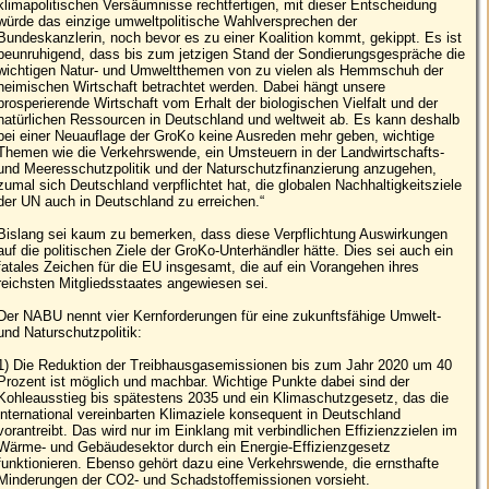
klimapolitischen Versäumnisse rechtfertigen, mit dieser Entscheidung
würde das einzige umweltpolitische Wahlversprechen der
Bundeskanzlerin, noch bevor es zu einer Koalition kommt, gekippt. Es ist
beunruhigend, dass bis zum jetzigen Stand der Sondierungsgespräche die
wichtigen Natur- und Umweltthemen von zu vielen als Hemmschuh der
heimischen Wirtschaft betrachtet werden. Dabei hängt unsere
prosperierende Wirtschaft vom Erhalt der biologischen Vielfalt und der
natürlichen Ressourcen in Deutschland und weltweit ab. Es kann deshalb
bei einer Neuauflage der GroKo keine Ausreden mehr geben, wichtige
Themen wie die Verkehrswende, ein Umsteuern in der Landwirtschafts-
und Meeresschutzpolitik und der Naturschutzfinanzierung anzugehen,
zumal sich Deutschland verpflichtet hat, die globalen Nachhaltigkeitsziele
der UN auch in Deutschland zu erreichen.“
Bislang sei kaum zu bemerken, dass diese Verpflichtung Auswirkungen
auf die politischen Ziele der GroKo-Unterhändler hätte. Dies sei auch ein
fatales Zeichen für die EU insgesamt, die auf ein Vorangehen ihres
reichsten Mitgliedsstaates angewiesen sei.
Der NABU nennt vier Kernforderungen für eine zukunftsfähige Umwelt-
und Naturschutzpolitik:
1) Die Reduktion der Treibhausgasemissionen bis zum Jahr 2020 um 40
Prozent ist möglich und machbar. Wichtige Punkte dabei sind der
Kohleausstieg bis spätestens 2035 und ein Klimaschutzgesetz, das die
international vereinbarten Klimaziele konsequent in Deutschland
vorantreibt. Das wird nur im Einklang mit verbindlichen Effizienzzielen im
Wärme- und Gebäudesektor durch ein Energie-Effizienzgesetz
funktionieren. Ebenso gehört dazu eine Verkehrswende, die ernsthafte
Minderungen der CO2- und Schadstoffemissionen vorsieht.