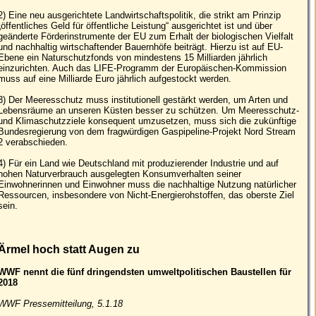
2) Eine neu ausgerichtete Landwirtschaftspolitik, die strikt am Prinzip
„öffentliches Geld für öffentliche Leistung“ ausgerichtet ist und über
geänderte Förderinstrumente der EU zum Erhalt der biologischen Vielfalt
und nachhaltig wirtschaftender Bauernhöfe beiträgt. Hierzu ist auf EU-
Ebene ein Naturschutzfonds von mindestens 15 Milliarden jährlich
einzurichten. Auch das LIFE-Programm der Europäischen-Kommission
muss auf eine Milliarde Euro jährlich aufgestockt werden.
3) Der Meeresschutz muss institutionell gestärkt werden, um Arten und
Lebensräume an unseren Küsten besser zu schützen. Um Meeresschutz-
und Klimaschutzziele konsequent umzusetzen, muss sich die zukünftige
Bundesregierung von dem fragwürdigen Gaspipeline-Projekt Nord Stream
2 verabschieden.
4) Für ein Land wie Deutschland mit produzierender Industrie und auf
hohen Naturverbrauch ausgelegten Konsumverhalten seiner
Einwohnerinnen und Einwohner muss die nachhaltige Nutzung natürlicher
Ressourcen, insbesondere von Nicht-Energierohstoffen, das oberste Ziel
sein.
Ärmel hoch statt Augen zu
WWF nennt die fünf dringendsten umweltpolitischen Baustellen für
2018
WWF Pressemitteilung, 5.1.18