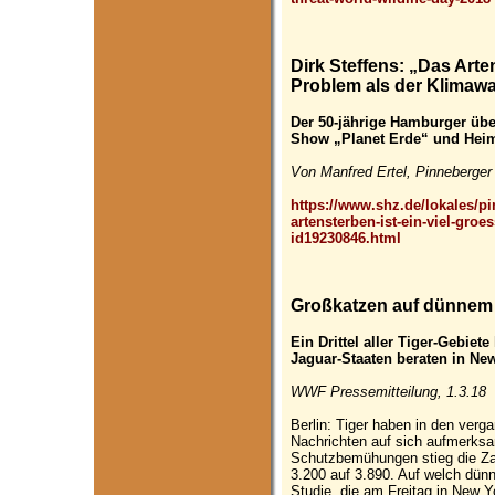
Dirk Steffens: „Das Arte
Problem als der Klimaw
Der 50-jährige Hamburger über
Show „Planet Erde“ und Heim
Von Manfred Ertel, Pinneberger 
https://www.shz.de/lokales/pin
artensterben-ist-ein-viel-gro
id19230846.html
Großkatzen auf dünnem
Ein Drittel aller Tiger-Gebiete
Jaguar-Staaten beraten in Ne
WWF Pressemitteilung, 1.3.18
Berlin: Tiger haben in den verg
Nachrichten auf sich aufmerks
Schutzbemühungen stieg die Zahl
3.200 auf 3.890. Auf welch dünne
Studie, die am Freitag in New Y