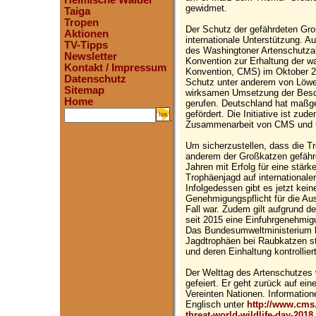
Heimische Wälder
gewidmet.
Taiga
Tropen
Der Schutz der gefährdeten Gr
Aktionen
internationale Unterstützung. A
TV-Tipps
des Washingtoner Artenschutz
Newsletter
Konvention zur Erhaltung der w
Kontakt / Impressum
Konvention, CMS) im Oktober 
Datenschutz
Schutz unter anderem von Löwe
Sitemap
wirksamen Umsetzung der Besc
Home
gerufen. Deutschland hat maßgeb
gefördert. Die Initiative ist zud
.
Zusammenarbeit von CMS und
Um sicherzustellen, dass die T
anderem der Großkatzen gefährd
Jahren mit Erfolg für eine stärk
Trophäenjagd auf internationale
Infolgedessen gibt es jetzt ke
Genehmigungspflicht für die Au
Fall war. Zudem gilt aufgrund 
seit 2015 eine Einfuhrgenehmig
Das Bundesumweltministerium kä
Jagdtrophäen bei Raubkatzen str
und deren Einhaltung kontrolliert
Der Welttag des Artenschutzes 
gefeiert. Er geht zurück auf e
Vereinten Nationen. Informatio
Englisch unter
http://www.cms.
threat-world-wildlife-day-2018