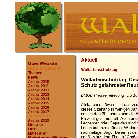
Aktuell
Über Website
Wald allgemein
Weltartenschutztag
Themen
News
Weltartenschutztag: Deu
Archiv 2010
Schutz gefährdeter Rau
Archiv 2011
Archiv 2012
Archiv 2013
BMUB Pressemitteilung, 3.3.18
Archiv 2014
Archiv 2015
Afrika ohne Löwen – ist das vor
Archiv 2016
dieses Szenario in wenigen Jahrz
Archiv 2017
den letzten 20 Jahren sind die
Archiv 2018
Prozent geschrumpft. Auch ande
Archiv 2019
Leoparden oder Geparden sind g
Literatur
Lebensraumzerstörung, Wilderei,
Links
nachhaltiger Jagd. Daher ist de
Materialien
am 3. März dem Thema "Großra