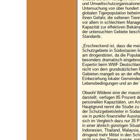
und Umweltschutzorganisationen 
Untersuchung von über hundert 
globalen Tigerpopulation beheima
ihnen Gefahr, die seltenen Tiere 
vor allem in schlechtem Manag
Kapazität zur effektiven Bekämp
der untersuchten Gebiete besch
Standards.
„Erschreckend ist, dass die me
Schutzgebiete in Südostasien l
am dringendsten, da die Populat
besonders dramatisch eingebroch
Expertin beim WWF Deutschland
nicht von dem grundsätzlichen 
Gebieten mangelt es an der eff
Einbeziehung lokaler Gemeinden
Lebensbedingungen und an der 
Obwohl Wilderei eine der massi
darstellt, verfügen 85 Prozent d
personellen Kapazitäten, um Ant
Hauptgrund nennt die Studie zu
der Schutzgebietsleiter in Süd
sie in punkto finanzieller Auss
sich im Vergleich dazu nur 35 
in einer ähnlich günstigen Situ
Indonesien, Thailand, Malays
dringend mehr Mittel in den Sc
nicht nur den Tieren zugute, so