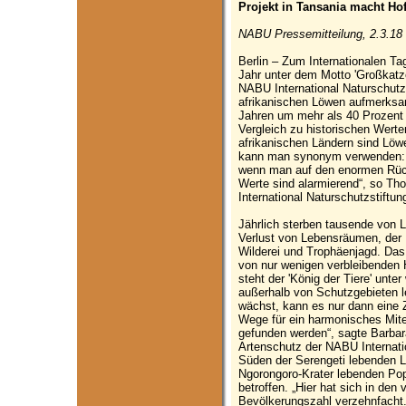
Projekt in Tansania macht Ho
NABU Pressemitteilung, 2.3.18
Berlin – Zum Internationalen Ta
Jahr unter dem Motto 'Großkatze
NABU International Naturschutzs
afrikanischen Löwen aufmerksam.
Jahren um mehr als 40 Prozent 
Vergleich zu historischen Wert
afrikanischen Ländern sind Löw
kann man synonym verwenden: Da
wenn man auf den enormen Rückg
Werte sind alarmierend“, so Th
International Naturschutzstiftun
Jährlich sterben tausende von 
Verlust von Lebensräumen, der 
Wilderei und Trophäenjagd. Das 
von nur wenigen verbleibenden 
steht der 'König der Tiere' unt
außerhalb von Schutzgebieten l
wächst, kann es nur dann eine 
Wege für ein harmonisches Mit
gefunden werden“, sagte Barbara
Artenschutz der NABU Internati
Süden der Serengeti lebenden L
Ngorongoro-Krater lebenden Pop
betroffen. „Hier hat sich in den
Bevölkerungszahl verzehnfacht.