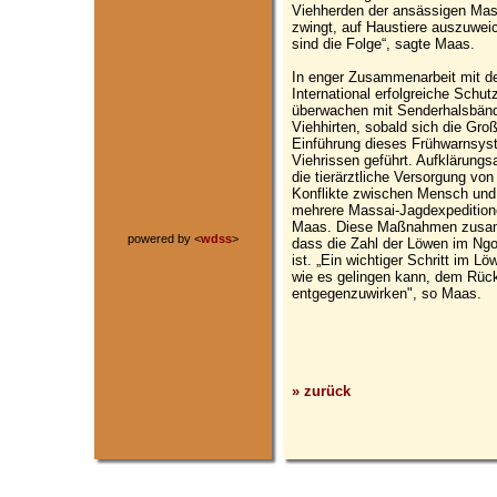
Viehherden der ansässigen Mass
zwingt, auf Haustiere auszuwei
sind die Folge“, sagte Maas.
In enger Zusammenarbeit mit d
International erfolgreiche Sch
überwachen mit Senderhalsbänd
Viehhirten, sobald sich die Gro
Einführung dieses Frühwarnsys
Viehrissen geführt. Aufklärungs
die tierärztliche Versorgung vo
Konflikte zwischen Mensch und 
mehrere Massai-Jagdexpeditione
Maas. Diese Maßnahmen zusam
powered by <
wdss
>
dass die Zahl der Löwen im Ngo
ist. „Ein wichtiger Schritt im L
wie es gelingen kann, dem Rüc
entgegenzuwirken", so Maas.
» zurück