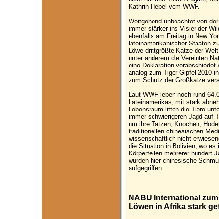
Kathrin Hebel vom WWF.
Weitgehend unbeachtet von der 
immer stärker ins Visier der W
ebenfalls am Freitag in New York
lateinamerikanischer Staaten z
Löwe drittgrößte Katze der Welt
unter anderem die Vereinten Na
eine Deklaration verabschiedet 
analog zum Tiger-Gipfel 2010 i
zum Schutz der Großkatze vers
Laut WWF leben noch rund 64.0
Lateinamerikas, mit stark abn
Lebensraum litten die Tiere unt
immer schwierigeren Jagd auf T
um ihre Tatzen, Knochen, Hoden 
traditionellen chinesischen Medi
wissenschaftlich nicht erwiese
die Situation in Bolivien, wo es
Körperteilen mehrerer hundert Ja
wurden hier chinesische Schmu
aufgegriffen.
NABU International zum 
Löwen in Afrika stark ge