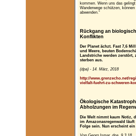
kommen. Wenn uns das gelingt u
Wanderwege schützen, können w
abwenden.“
Rückgang an biologische
Konflikten
Der Planet ächzt. Fast 7,6 M
und Meere, beuten Bodenschä
Landstriche werden zerstört, 
sterben aus.
(dpa) - 14. März, 2018
http://www.grenzecho.net/reg
vielfalt-fuehrt-zu-schweren-ko
Ökologische Katastrophe
Abholzungen im Regenw
Die Welt nimmt kaum Notiz, 
im Amazonasregenwald läuft 
Folge sein. Nun erscheint ei
Von Georg Ismar, dpa, 9.3.18