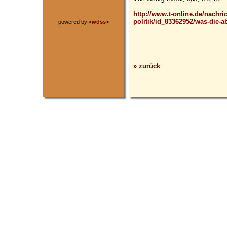
http://www.t-online.de/nachri
politik/id_83362952/was-die-
powered by <
wdss
>
» zurück