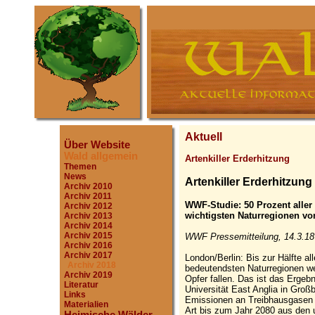
Aktuell
Über Website
Wald allgemein
Artenkiller Erderhitzung
Themen
News
Artenkiller Erderhitzung
Archiv 2010
Archiv 2011
WWF-Studie: 50 Prozent aller 
Archiv 2012
wichtigsten Naturregionen v
Archiv 2013
Archiv 2014
Archiv 2015
WWF Pressemitteilung, 14.3.18
Archiv 2016
Archiv 2017
London/Berlin: Bis zur Hälfte al
Archiv 2018
bedeutendsten Naturregionen we
Archiv 2019
Opfer fallen. Das ist das Erge
Literatur
Universität East Anglia in Gro
Links
Emissionen an Treibhausgasen w
Materialien
Art bis zum Jahr 2080 aus den 