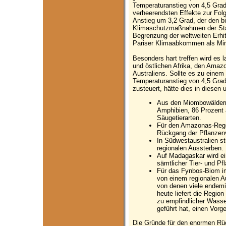
Temperaturanstieg von 4,5 Grad 
verheerendsten Effekte zur Folg
Anstieg um 3,2 Grad, der den bi
Klimaschutzmaßnahmen der Staat
Begrenzung der weltweiten Erhi
Pariser Klimaabkommen als Mini
Besonders hart treffen wird es 
und östlichen Afrika, den Ama
Australiens. Sollte es zu einem
Temperaturanstieg von 4,5 Grad
zusteuert, hätte dies in diesen
Aus den Miombowäldern
Amphibien, 86 Prozent a
Säugetierarten.
Für den Amazonas-Rege
Rückgang der Pflanzenv
In Südwestaustralien s
regionalen Aussterben.
Auf Madagaskar wird ein
sämtlicher Tier- und Pfl
Für das Fynbos-Biom i
von einem regionalen Au
von denen viele endemi
heute liefert die Regio
zu empfindlicher Wass
geführt hat, einen Vor
Die Gründe für den enormen Rück