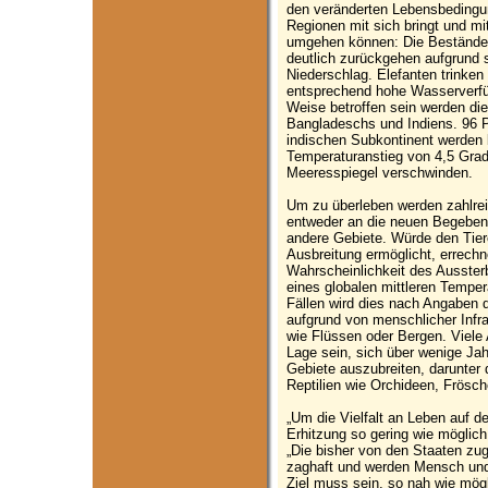
den veränderten Lebensbedingun
Regionen mit sich bringt und mi
umgehen können: Die Bestände 
deutlich zurückgehen aufgrund
Niederschlag. Elefanten trinken 
entsprechend hohe Wasserverfü
Weise betroffen sein werden di
Bangladeschs und Indiens. 96 P
indischen Subkontinent werden 
Temperaturanstieg von 4,5 Grad 
Meeresspiegel verschwinden.
Um zu überleben werden zahlre
entweder an die neuen Begebenh
andere Gebiete. Würde den Tier
Ausbreitung ermöglicht, errechn
Wahrscheinlichkeit des Ausster
eines globalen mittleren Temper
Fällen wird dies nach Angaben d
aufgrund von menschlicher Infra
wie Flüssen oder Bergen. Viele 
Lage sein, sich über wenige Ja
Gebiete auszubreiten, darunter
Reptilien wie Orchideen, Frösc
„Um die Vielfalt an Leben auf d
Erhitzung so gering wie möglic
„Die bisher von den Staaten zu
zaghaft und werden Mensch und
Ziel muss sein, so nah wie mögl