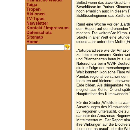
Heimische Wälder
Selbst wenn das Zwei-Grad-Limi
Taiga
Beschlüsse im Pariser Klimavert
Tropen
noch erheblich aus: In diesem F
Aktionen
Schlüsselregionen das Zeitlich
TV-Tipps
Newsletter
Rund eine Woche vor der „Eart
Kontakt / Impressum
dem Report auf den drohenden V
Datenschutz
machen. Die weltgrößte Klima- 
Sitemap
Städte in aller Welt eine Stund
dieses Jahr unter dem Motto „Fü
Home
.
„Naturparadiese wie der Amazo
zu Lebzeiten unserer Kinder weit
und Pflanzenarten beraubt zu we
Naturschutz beim WWF Deutschl
direkte Folge der menschengem
Welt könnten ikonische Tiere w
Pandas regional verschwinden,
Insekten und kleinere Lebewese
Erde bilden. Als dringendste M
möglich aus Kohle, Öl und späte
Haupttreiber des Klimawandels.
Für die Studie „Wildlife in a wa
Auswirkungen des Klimawandels 
35 Regionen untersucht, die zu 
darunter der Amazonas-Regenw
Mittelmeerraum. Der Report nim
ihre Wirkungen auf die Biodiver
„business as usual“, der die We