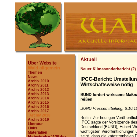
Aktuell
Über Website
Wald allgemein
Neuer Klimasonderbericht (2)
Themen
News
IPCC-Bericht: Umstellun
Archiv 2010
Wirtschaftsweise nötig
Archiv 2011
Archiv 2012
Archiv 2013
BUND fordert wirksame Maßna
Archiv 2014
reißen
Archiv 2015
Archiv 2016
BUND Pressemitteilung, 8.10.1
Archiv 2017
Archiv 2018
Berlin: Zur heutigen Veröffentl
Archiv 2019
IPCC sagte der Vorsitzende de
Literatur
Deutschland (BUND), Hubert Weig
Links
wichtigsten Veröffentlichungen 
Materialien
zeigt, dass die katastrophalen