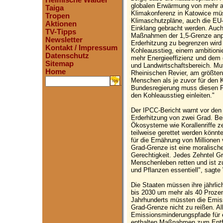
Heimische Wälder
globalen Erwärmung von mehr al
Taiga
Klimakonferenz in Katowice müs
Tropen
Klimaschutzpläne, auch die EU-
Aktionen
Einklang gebracht werden. Auch
TV-Tipps
Maßnahmen der 1,5-Grenze anp
Newsletter
Erderhitzung zu begrenzen wird
Kontakt / Impressum
Kohleausstieg, einem ambitioni
Datenschutz
mehr Energieeffizienz und dem 
Sitemap
und Landwirtschaftsbereich. 
Home
Rheinischen Revier, am größte
Menschen als je zuvor für den 
.
Bundesregierung muss diesen Fo
den Kohleausstieg einleiten."
Der IPCC-Bericht warnt vor de
Erderhitzung von zwei Grad. B
Ökosysteme wie Korallenriffe ze
teilweise gerettet werden könnte
für die Ernährung von Millionen
Grad-Grenze ist eine moralische
Gerechtigkeit. Jedes Zehntel Gr
Menschenleben retten und ist 
und Pflanzen essentiell", sagte
Die Staaten müssen ihre jährli
bis 2030 um mehr als 40 Prozent
Jahrhunderts müssten die Emissi
Grad-Grenze nicht zu reißen. Al
Emissionsminderungspfade für 
enthalten Maßnahmen zum Entf