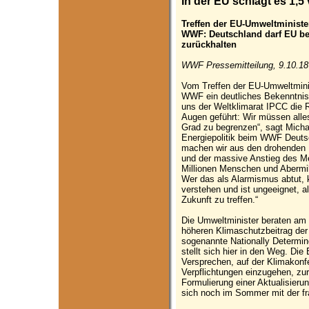
In der EU schlägt es 1,5 
Treffen der EU-Umweltministe
WWF: Deutschland darf EU be
zurückhalten
WWF Pressemitteilung, 9.10.18
Vom Treffen der EU-Umweltminis
WWF ein deutliches Bekenntnis
uns der Weltklimarat IPCC die R
Augen geführt: Wir müssen alles
Grad zu begrenzen“, sagt Micha
Energiepolitik beim WWF Deutsc
machen wir aus den drohenden 
und der massive Anstieg des M
Millionen Menschen und Abermil
Wer das als Alarmismus abtut, k
verstehen und ist ungeeignet, al
Zukunft zu treffen.“
Die Umweltminister beraten am 
höheren Klimaschutzbeitrag de
sogenannte Nationally Determin
stellt sich hier in den Weg. Die
Versprechen, auf der Klimakon
Verpflichtungen einzugehen, zu
Formulierung einer Aktualisieru
sich noch im Sommer mit der fr