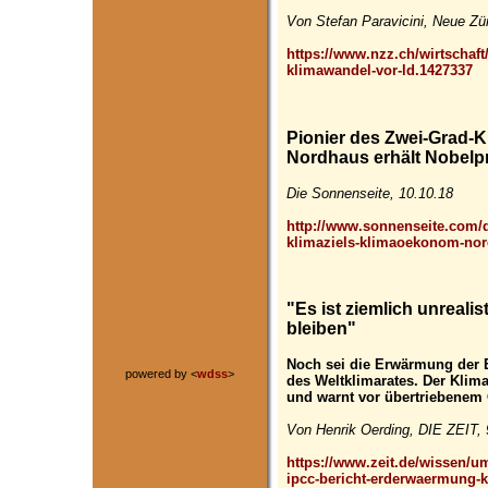
Von Stefan Paravicini, Neue Zü
https://www.nzz.ch/wirtschaft/
klimawandel-vor-ld.1427337
Pionier des Zwei-Grad-
Nordhaus erhält Nobelp
Die Sonnenseite, 10.10.18
http://www.sonnenseite.com/de
klimaziels-klimaoekonom-nord
"Es ist ziemlich unrealis
bleiben"
Noch sei die Erwärmung der E
powered by <
wdss
>
des Weltklimarates. Der Klima
und warnt vor übertriebenem
Von Henrik Oerding, DIE ZEIT, 
https://www.zeit.de/wissen/um
ipcc-bericht-erderwaermung-