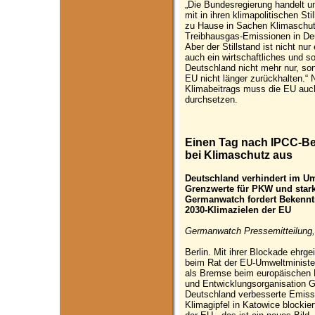
„Die Bundesregierung handelt un
mit in ihren klimapolitischen Sti
zu Hause in Sachen Klimaschutz
Treibhausgas-Emissionen in Deu
Aber der Stillstand ist nicht nu
auch ein wirtschaftliches und so
Deutschland nicht mehr nur, sond
EU nicht länger zurückhalten.“
Klimabeitrags muss die EU auc
durchsetzen.
Einen Tag nach IPCC-Be
bei Klimaschutz aus
Deutschland verhindert im U
Grenzwerte für PKW und stark
Germanwatch fordert Bekennt
2030-Klimazielen der EU
Germanwatch Pressemitteilung,
Berlin. Mit ihrer Blockade ehrg
beim Rat der EU-Umweltminister
als Bremse beim europäischen K
und Entwicklungsorganisation G
Deutschland verbesserte Emiss
Klimagipfel in Katowice blockie