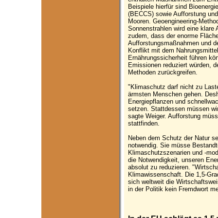
Beispiele hierfür sind Bioener
(BECCS) sowie Aufforstung und
Mooren. Geoengineering-Method
Sonnenstrahlen wird eine klare 
zudem, dass der enorme Fläche
Aufforstungsmaßnahmen und de
Konflikt mit dem Nahrungsmitte
Ernährungssicherheit führen kön
Emissionen reduziert würden, 
Methoden zurückgreifen.
"Klimaschutz darf nicht zu Last
ärmsten Menschen gehen. Deshal
Energiepflanzen und schnellw
setzen. Stattdessen müssen wi
sagte Weiger. Aufforstung müss
stattfinden.
Neben dem Schutz der Natur s
notwendig. Sie müsse Bestandtei
Klimaschutzszenarien und -mode
die Notwendigkeit, unseren Ene
absolut zu reduzieren. "Wirtsch
Klimawissenschaft. Die 1,5-Gra
sich weltweit die Wirtschaftswei
in der Politik kein Fremdwort me