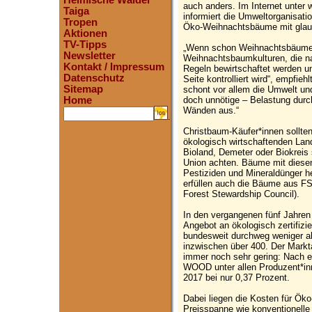
Heimische Wälder
auch anders. Im Internet unte
Taiga
informiert die Umweltorganisati
Tropen
Öko-Weihnachtsbäume mit glaub
Aktionen
TV-Tipps
„Wenn schon Weihnachtsbäume,
Newsletter
Weihnachtsbaumkulturen, die na
Kontakt / Impressum
Regeln bewirtschaftet werden u
Datenschutz
Seite kontrolliert wird“, empf
Sitemap
schont vor allem die Umwelt un
doch unnötige – Belastung durch
Home
Wänden aus.“
.
Christbaum-Käufer*innen sollten
ökologisch wirtschaftenden Land
Bioland, Demeter oder Biokreis
Union achten. Bäume mit diesen
Pestiziden und Mineraldünger 
erfüllen auch die Bäume aus FSC
Forest Stewardship Council).
In den vergangenen fünf Jahren
Angebot an ökologisch zertifi
bundesweit durchweg weniger al
inzwischen über 400. Der Markt
immer noch sehr gering: Nach 
WOOD unter allen Produzent*i
2017 bei nur 0,37 Prozent.
Dabei liegen die Kosten für Ök
Preisspanne wie konventionelle