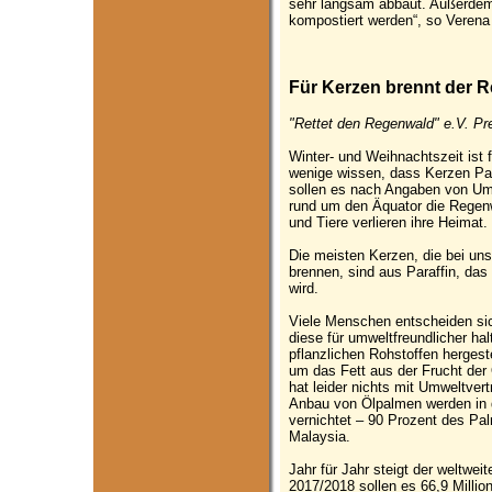
sehr langsam abbaut. Außerdem
kompostiert werden“, so Veren
Für Kerzen brennt der 
"Rettet den Regenwald" e.V. Pr
Winter- und Weihnachtszeit ist 
wenige wissen, dass Kerzen Pal
sollen es nach Angaben von Um
rund um den Äquator die Regen
und Tiere verlieren ihre Heimat.
Die meisten Kerzen, die bei u
brennen, sind aus Paraffin, da
wird.
Viele Menschen entscheiden sich
diese für umweltfreundlicher h
pflanzlichen Rohstoffen hergeste
um das Fett aus der Frucht der
hat leider nichts mit Umweltvert
Anbau von Ölpalmen werden in 
vernichtet – 90 Prozent des P
Malaysia.
Jahr für Jahr steigt der weltwei
2017/2018 sollen es 66,9 Milli