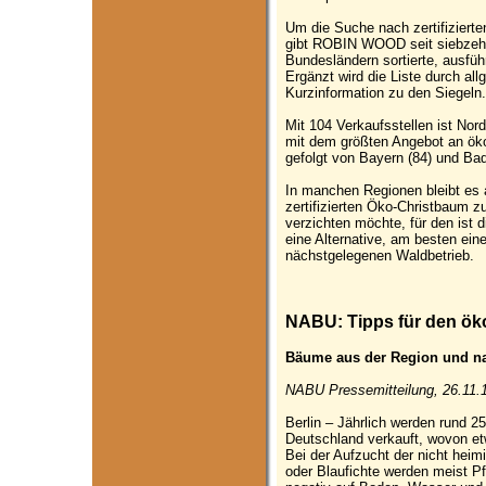
Um die Suche nach zertifiziert
gibt ROBIN WOOD seit siebzehn 
Bundesländern sortierte, ausführ
Ergänzt wird die Liste durch a
Kurzinformation zu den Siegeln.
Mit 104 Verkaufsstellen ist Nor
mit dem größten Angebot an öko
gefolgt von Bayern (84) und Ba
In manchen Regionen bleibt es a
zertifizierten Öko-Christbaum z
verzichten möchte, für den ist
eine Alternative, am besten ei
nächstgelegenen Waldbetrieb.
NABU: Tipps für den ö
Bäume aus der Region und nac
NABU Pressemitteilung, 26.11.
Berlin – Jährlich werden rund 2
Deutschland verkauft, wovon e
Bei der Aufzucht der nicht he
oder Blaufichte werden meist Pf