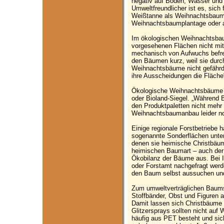
negativ auf Boden, Wasser und 
Umweltfreundlicher ist es, sich 
Weißtanne als Weihnachtsbaum 
Weihnachtsbaumplantage oder 
Im ökologischen Weihnachtsba
vorgesehenen Flächen nicht mit
mechanisch von Aufwuchs befrei
den Bäumen kurz, weil sie durch
Weihnachtsbäume nicht gefährde
ihre Ausscheidungen die Fläche
Ökologische Weihnachtsbäume 
oder Bioland-Siegel. „Während 
den Produktpaletten nicht mehr 
Weihnachtsbaumanbau leider noc
Einige regionale Forstbetriebe 
sogenannte Sonderflächen unter
denen sie heimische Christbäum
heimischen Baumart – auch der 
Ökobilanz der Bäume aus. Bei I
oder Forstamt nachgefragt werd
den Baum selbst aussuchen un
Zum umweltverträglichen Baum
Stoffbänder, Obst und Figuren 
Damit lassen sich Christbäume
Glitzersprays sollten nicht auf
häufig aus PET besteht und sich