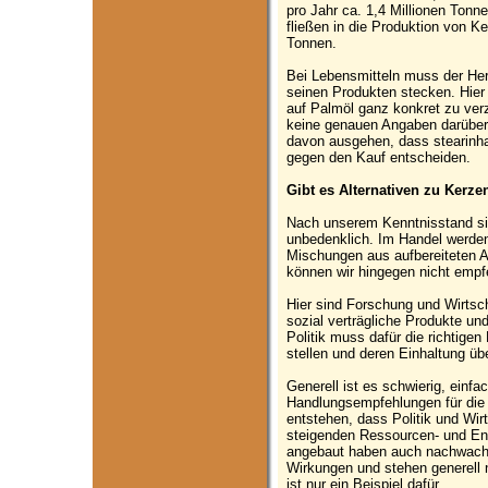
pro Jahr ca. 1,4 Millionen Ton
fließen in die Produktion von 
Tonnen.
Bei Lebensmitteln muss der Her
seinen Produkten stecken. Hier 
auf Palmöl ganz konkret zu verz
keine genauen Angaben darüber,
davon ausgehen, dass stearinha
gegen den Kauf entscheiden.
Gibt es Alternativen zu Kerz
Nach unserem Kenntnisstand s
unbedenklich. Im Handel werde
Mischungen aus aufbereiteten A
können wir hingegen nicht empfe
Hier sind Forschung und Wirtsch
sozial verträgliche Produkte un
Politik muss dafür die richtig
stellen und deren Einhaltung üb
Generell ist es schwierig, einf
Handlungsempfehlungen für die 
entstehen, dass Politik und Wi
steigenden Ressourcen- und E
angebaut haben auch nachwachs
Wirkungen und stehen generell 
ist nur ein Beispiel dafür.