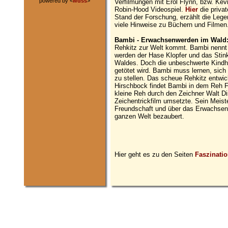
powered by <
wdss
>
Verfilmungen mit Erol Flynn, bzw. Kevi
Robin-Hood Videospiel.
Hier
die priva
Stand der Forschung, erzählt die Lege
viele Hinweise zu Büchern und Filmen
Bambi - Erwachsenwerden im Wald
Rehkitz zur Welt kommt. Bambi nennt
werden der Hase Klopfer und das Stin
Waldes. Doch die unbeschwerte Kindhe
getötet wird. Bambi muss lernen, sic
zu stellen. Das scheue Rehkitz entwic
Hirschbock findet Bambi in dem Reh F
kleine Reh durch den Zeichner Walt Dis
Zeichentrickfilm umsetzte. Sein Meist
Freundschaft und über das Erwachsenw
ganzen Welt bezaubert.
Hier geht es zu den Seiten
Faszinatio