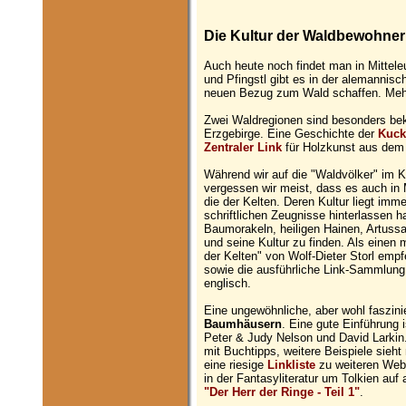
Die Kultur der Waldbewohner
Auch heute noch findet man in Mitte
und Pfingstl gibt es in der alemannis
neuen Bezug zum Wald schaffen. Meh
Zwei Waldregionen sind besonders bek
Erzgebirge. Eine Geschichte der
Kuck
Zentraler Link
für Holzkunst aus dem 
Während wir auf die "Waldvölker" im
vergessen wir meist, dass es auch in 
die der Kelten. Deren Kultur liegt imm
schriftlichen Zeugnisse hinterlassen h
Baumorakeln, heiligen Hainen, Artuss
und seine Kultur zu finden. Als einen
der Kelten" von Wolf-Dieter Storl empfe
sowie die ausführliche Link-Sammlun
englisch.
Eine ungewöhnliche, aber wohl faszini
Baumhäusern
. Eine gute Einführung
Peter & Judy Nelson und David Larkin.
mit Buchtipps, weitere Beispiele sieh
eine riesige
Linkliste
zu weiteren Webs
in der Fantasyliteratur um Tolkien auf
"Der Herr der Ringe - Teil 1"
.