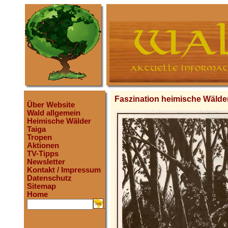
Faszination heimische Wälde
Über Website
Wald allgemein
Heimische Wälder
Taiga
Tropen
Aktionen
TV-Tipps
Newsletter
Kontakt / Impressum
Datenschutz
Sitemap
Home
.