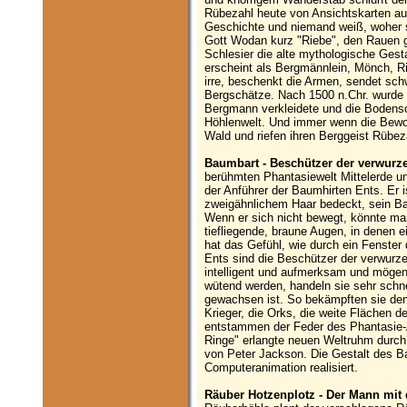
Rübezahl heute von Ansichtskarten au
Geschichte und niemand weiß, woher 
Gott Wodan kurz "Riebe", den Rauen g
Schlesier die alte mythologische Gest
erscheint als Bergmännlein, Mönch, Rie
irre, beschenkt die Armen, sendet sch
Bergschätze. Nach 1500 n.Chr. wurde e
Bergmann verkleidete und die Bodensc
Höhlenwelt. Und immer wenn die Bewoh
Wald und riefen ihren Berggeist Rübeza
Baumbart - Beschützer der verwurz
berühmten Phantasiewelt Mittelerde un
der Anführer der Baumhirten Ents. Er i
zweigähnlichem Haar bedeckt, sein Bar
Wenn er sich nicht bewegt, könnte man
tiefliegende, braune Augen, in denen e
hat das Gefühl, wie durch ein Fenster
Ents sind die Beschützer der verwurze
intelligent und aufmerksam und mögen
wütend werden, handeln sie sehr schne
gewachsen ist. So bekämpften sie de
Krieger, die Orks, die weite Flächen 
entstammen der Feder des Phantasie-Au
Ringe" erlangte neuen Weltruhm durch 
von Peter Jackson. Die Gestalt des Ba
Computeranimation realisiert.
Räuber Hotzenplotz - Der Mann mit d