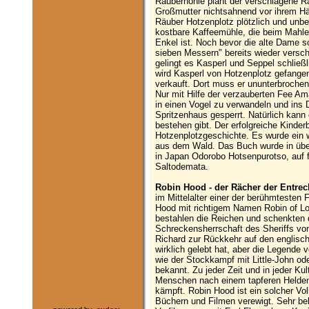
Räuberhöhle plant der verschlagene R
Großmutter nichtsahnend vor ihrem Häu
Räuber Hotzenplotz plötzlich und unb
kostbare Kaffeemühle, die beim Mahlen
Enkel ist. Noch bevor die alte Dame so
sieben Messern" bereits wieder versc
gelingt es Kasperl und Seppel schließ
wird Kasperl von Hotzenplotz gefange
verkauft. Dort muss er ununterbrochen
Nur mit Hilfe der verzauberten Fee Ama
in einen Vogel zu verwandeln und ins D
Spritzenhaus gesperrt. Natürlich kann
bestehen gibt. Der erfolgreiche Kinderb
Hotzenplotzgeschichte. Es wurde ein w
aus dem Wald. Das Buch wurde in über
in Japan Odorobo Hotsenpurotso, auf 
Saltodemata.
Robin Hood - der Rächer der Entrec
im Mittelalter einer der berühmtesten
Hood mit richtigem Namen Robin of L
bestahlen die Reichen und schenkten 
Schreckensherrschaft des Sheriffs v
Richard zur Rückkehr auf den englisc
wirklich gelebt hat, aber die Legend
wie der Stockkampf mit Little-John ode
bekannt. Zu jeder Zeit und in jeder Ku
Menschen nach einem tapferen Helden, 
kämpft. Robin Hood ist ein solcher Vol
Büchern und Filmen verewigt. Sehr bek