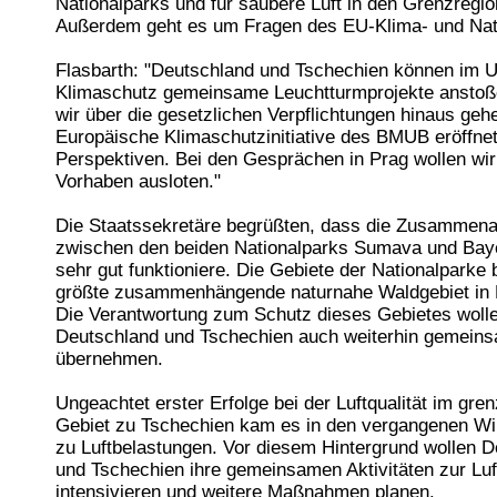
Nationalparks und für saubere Luft in den Grenzregio
Außerdem geht es um Fragen des EU-Klima- und Nat
Flasbarth: "Deutschland und Tschechien können im 
Klimaschutz gemeinsame Leuchtturmprojekte anstoß
wir über die gesetzlichen Verpflichtungen hinaus geh
Europäische Klimaschutzinitiative des BMUB eröffne
Perspektiven. Bei den Gesprächen in Prag wollen wir
Vorhaben ausloten."
Die Staatssekretäre begrüßten, dass die Zusammena
zwischen den beiden Nationalparks Sumava und Bay
sehr gut funktioniere. Die Gebiete der Nationalparke 
größte zusammenhängende naturnahe Waldgebiet in M
Die Verantwortung zum Schutz dieses Gebietes woll
Deutschland und Tschechien auch weiterhin gemein
übernehmen.
Ungeachtet erster Erfolge bei der Luftqualität im gre
Gebiet zu Tschechien kam es in den vergangenen Wi
zu Luftbelastungen. Vor diesem Hintergrund wollen 
und Tschechien ihre gemeinsamen Aktivitäten zur Luf
intensivieren und weitere Maßnahmen planen.